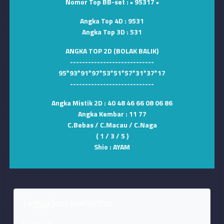
Nomor Top BB-set :
• 95317 •
Angka Top 4D :
9531
Angka Top 3D :
531
ANGKA TOP 2D (BOLAK BALIK)
----------------------------
95*93*91*97*53*51*57*31*37*17
----------------------------
Angka Mistik 2D :
40 48 46 66 08 06 86
Angka Kembar :
11 77
C.Bebas / C.Macau / C.Naga
( 1 / 3 / 5 )
Shio :
AYAM
Tinggalkan Komentar
Komentar