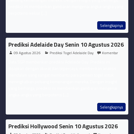
prediksi ini memberikan gambaran mengenai angka-angka yang
berpotensi keluar [...]
Selengkapnya
Prediksi Adelaide Day Senin 10 Agustus 2026
09 Agustus 2026
Prediksi Togel Adelaide Day
Komentar
Data SGP memberikan prediksi Adelaide Day Prediksi ini
disajikan dengan akurat dan tepercaya, memberikan analisis
mendalam yang sangat membantu para pemain togel untuk
meningkatkan peluang kemenangan mereka. Dengan insight
yang berharga, prediksi ini memberikan gambaran mengenai
angka-angka yang berpotensi [...]
Selengkapnya
Prediksi Hollywood Senin 10 Agustus 2026