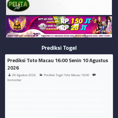
Prediksi Togel
Prediksi Toto Macau 16:00 Senin 10 Agustus
2026
09 Agustus 2026
Prediksi Togel Toto Macau 16:00
Komentar
Data SGP memberikan prediksi Toto Macau 16:00 Prediksi ini
disajikan dengan akurat dan tepercaya, memberikan analisis
mendalam yang sangat membantu para pemain togel untuk
meningkatkan peluang kemenangan mereka. Dengan insight
yang berharga, prediksi ini memberikan gambaran mengenai
angka-angka yang berpotensi [...]