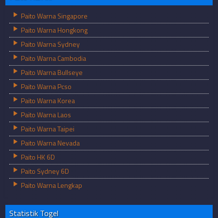
Paito Warna Singapore
Paito Warna Hongkong
Paito Warna Sydney
Paito Warna Cambodia
Paito Warna Bullseye
Paito Warna Pcso
Paito Warna Korea
Paito Warna Laos
Paito Warna Taipei
Paito Warna Nevada
Paito HK 6D
Paito Sydney 6D
Paito Warna Lengkap
Statistik Togel