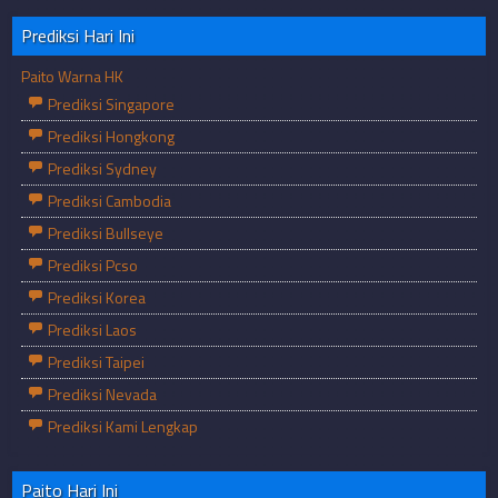
Prediksi Hari Ini
Paito Warna HK
Prediksi Singapore
Prediksi Hongkong
Prediksi Sydney
Prediksi Cambodia
Prediksi Bullseye
Prediksi Pcso
Prediksi Korea
Prediksi Laos
Prediksi Taipei
Prediksi Nevada
Prediksi Kami Lengkap
Paito Hari Ini