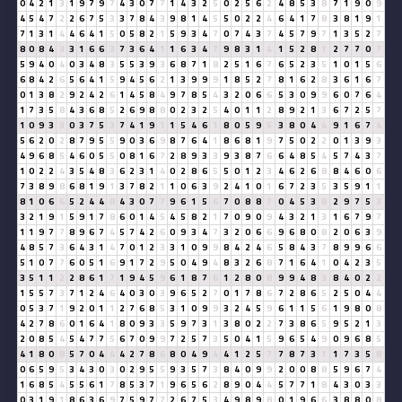
0
4
2
1
3
1
9
7
9
7
4
3
0
7
7
1
4
3
2
5
0
2
5
6
2
4
8
5
3
8
7
1
9
0
9
4
5
4
7
2
2
6
7
5
3
3
7
8
4
3
9
8
1
4
5
5
0
2
2
4
6
4
1
7
8
3
8
1
9
1
7
1
3
1
4
4
6
4
1
5
0
5
8
2
1
5
9
3
4
7
0
7
4
3
7
4
5
7
9
7
1
3
5
2
7
8
0
8
4
3
3
1
6
6
3
7
3
6
4
1
1
6
3
4
7
9
8
3
1
4
1
5
2
8
1
2
7
7
0
7
5
9
4
0
4
0
3
4
8
3
5
5
3
9
3
6
8
7
1
8
2
5
1
6
7
6
5
2
3
5
1
0
1
5
6
6
8
4
2
6
5
6
4
1
5
9
4
5
6
2
1
3
9
9
9
1
8
5
2
7
8
1
6
2
8
3
6
1
6
7
0
1
3
8
2
9
2
4
2
6
1
4
5
8
4
9
7
8
5
4
3
2
0
6
6
5
3
0
9
9
6
0
7
6
4
1
7
3
5
8
4
3
6
8
5
2
6
9
8
8
0
2
3
2
5
4
0
1
1
2
8
9
2
1
3
6
7
2
5
7
1
0
9
3
3
0
3
7
5
3
7
4
1
9
1
1
5
4
6
1
8
0
5
9
5
3
8
0
4
4
9
1
6
7
4
5
6
2
0
2
8
7
9
5
5
9
0
3
6
9
8
7
6
4
1
8
6
8
1
9
7
5
0
2
2
0
1
3
9
3
4
9
6
8
5
4
6
0
5
5
0
8
1
6
7
2
8
9
3
3
9
3
8
7
6
6
4
8
5
4
5
7
4
3
7
1
0
2
2
4
3
5
4
8
3
6
2
3
1
4
0
2
8
6
5
5
0
1
2
3
4
6
2
6
8
8
4
6
0
6
7
3
8
9
8
6
8
1
9
1
3
7
8
2
1
1
0
6
3
9
2
4
1
0
1
6
7
2
3
5
3
5
9
1
1
8
1
0
6
6
5
2
4
4
8
4
3
0
7
7
9
6
1
5
6
7
0
8
8
7
0
4
5
3
8
2
9
7
5
3
3
2
1
9
1
5
9
1
7
8
6
0
1
4
5
4
5
8
2
1
7
0
9
0
9
4
3
2
1
3
1
6
7
9
7
1
1
9
7
7
8
9
6
7
4
5
7
4
2
6
0
9
3
4
7
3
2
0
6
6
9
6
8
0
8
2
0
6
3
9
4
8
5
7
3
6
4
3
1
4
7
0
1
2
3
3
1
0
9
9
8
4
2
4
6
5
8
4
3
7
8
9
9
6
6
5
1
0
7
7
6
0
5
1
6
9
1
7
2
9
5
0
4
9
4
8
3
2
6
8
7
1
6
4
1
0
4
2
3
5
3
5
1
1
2
2
8
6
1
7
1
9
4
5
9
6
1
8
7
6
1
2
8
0
8
9
9
4
8
3
8
4
0
2
2
1
5
5
7
3
7
1
2
4
6
4
0
3
0
3
9
6
5
2
7
0
1
7
8
6
7
2
8
6
5
2
5
0
4
4
0
5
3
7
1
9
2
0
1
1
2
7
6
8
5
3
1
0
9
9
3
2
4
5
9
6
1
1
5
6
1
9
8
0
8
4
2
7
8
6
0
1
6
4
1
8
0
9
3
3
5
9
7
3
1
3
8
0
2
2
7
3
8
6
5
9
5
2
1
3
2
0
8
5
4
5
4
7
7
5
6
7
0
9
9
7
2
5
7
3
5
0
4
1
5
9
6
5
4
9
0
9
6
8
5
4
1
8
0
8
5
7
0
4
4
4
2
7
8
6
8
0
4
9
4
4
1
2
5
7
7
8
7
3
1
1
7
3
5
8
0
6
5
9
5
3
4
3
0
3
0
2
9
5
5
9
3
5
7
3
8
4
0
9
9
2
0
0
8
8
5
9
6
7
4
1
6
8
5
4
5
5
6
1
7
8
5
3
7
1
9
6
5
6
2
8
9
0
4
4
5
7
7
1
8
4
3
0
3
3
0
3
1
9
1
8
6
3
6
9
7
5
9
7
7
2
6
7
5
3
4
9
8
9
8
0
1
9
6
6
3
8
8
0
8