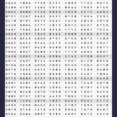
2
6
4
3
7
1
8
0
4
4
7
1
3
9
3
6
1
5
1
6
2
8
9
3
3
1
1
3
5
8
9
0
7
5
3
5
2
8
9
8
4
7
0
7
7
1
4
6
5
2
5
9
1
3
4
8
0
4
4
8
7
0
0
3
3
9
7
5
6
2
5
6
3
2
5
0
6
8
0
8
7
1
2
0
2
6
8
3
5
8
7
6
5
9
5
2
5
7
5
3
4
6
6
2
8
8
7
5
1
6
2
2
6
7
4
6
4
0
2
2
9
3
3
1
4
8
7
3
8
2
7
6
0
4
4
2
3
9
2
2
6
2
7
8
6
8
1
0
1
1
9
3
7
3
1
3
6
4
1
5
1
4
1
6
7
3
8
4
9
4
2
9
1
0
1
4
2
3
0
3
6
8
0
4
4
5
1
7
7
5
1
8
1
3
4
8
0
1
5
6
0
5
3
7
1
6
7
5
6
2
2
4
0
1
1
1
4
9
5
5
6
3
7
0
7
9
3
4
9
4
1
7
1
2
3
6
0
6
1
7
7
5
2
4
6
0
9
3
9
3
4
7
9
7
7
1
9
2
3
5
8
2
6
5
2
5
9
8
8
7
3
1
6
0
6
0
7
7
9
7
2
5
5
8
4
8
5
4
9
4
4
8
0
9
9
9
7
0
1
1
6
7
5
6
2
8
9
7
5
3
1
2
8
9
8
2
6
6
5
2
6
4
5
2
7
9
1
4
4
8
2
4
7
3
1
4
2
9
5
5
2
8
2
0
2
5
0
3
7
1
9
5
5
4
9
2
0
9
7
7
0
4
2
9
2
6
5
8
9
8
5
3
4
5
9
0
2
5
3
8
3
6
7
1
8
7
0
9
3
3
8
9
4
7
2
9
5
8
0
8
2
7
6
5
2
1
7
1
9
1
4
0
9
5
5
6
8
0
1
1
1
4
2
0
2
5
0
6
1
7
1
6
5
4
9
6
9
8
4
3
2
1
4
5
9
3
1
0
8
8
0
5
3
7
1
4
6
1
3
4
3
4
0
7
7
8
7
2
2
4
0
4
8
6
5
1
3
6
7
4
6
1
2
8
1
8
0
5
6
2
9
1
0
6
6
0
5
2
8
1
4
0
3
0
3
2
8
0
2
2
0
5
3
6
9
7
3
6
2
8
6
7
1
8
9
8
3
7
0
7
2
3
3
5
8
5
6
1
3
4
1
6
8
4
3
7
8
4
0
4
1
3
9
9
9
0
4
8
6
5
3
7
7
6
4
1
9
6
0
6
0
2
9
3
3
8
0
9
8
8
6
9
2
2
4
2
4
6
1
7
7
8
9
4
4
0
1
1
3
4
8
6
8
2
1
4
7
3
1
4
9
3
4
2
6
2
6
7
9
7
5
6
2
0
2
6
4
3
8
2
4
0
0
1
1
0
2
8
1
9
6
1
4
3
7
1
2
8
7
6
5
6
6
0
6
7
3
4
9
4
3
0
7
8
6
6
1
9
7
7
0
2
8
4
3
8
4
0
9
9
2
6
9
4
4
0
4
1
2
3
9
7
9
1
1
4
7
5
6
2
2
8
1
0
1
8
2
4
8
3
2
9
7
0
7
7
0
3
8
2
3
7
5
8
4
1
9
0
1
1
9
2
5
0
5
7
8
8
2
1
0
7
3
7
1
2
9
1
6
7
4
4
3
9
3
7
8
6
2
8
1
3
4
2
6
5
4
8
0
8
0
6
6
8
5
1
2
9
4
4
2
9
1
0
1
1
8
0
7
7
6
4
5
4
9
9
3
4
1
5
5
1
7
2
9
4
3
0
3
3
7
6
9
0
9
8
4
5
2
7
0
2
1
3
4
5
7
8
2
1
1
6
9
3
3
3
0
7
8
6
2
8
1
9
1
0
1
4
0
4
1
2
7
9
7
4
3
1
6
7
9
0
6
4
1
7
0
7
6
4
8
2
6
1
7
9
5
0
4
4
6
4
8
4
3
0
8
3
7
1
9
1
8
5
4
4
6
0
1
1
8
3
7
3
1
5
5
1
9
1