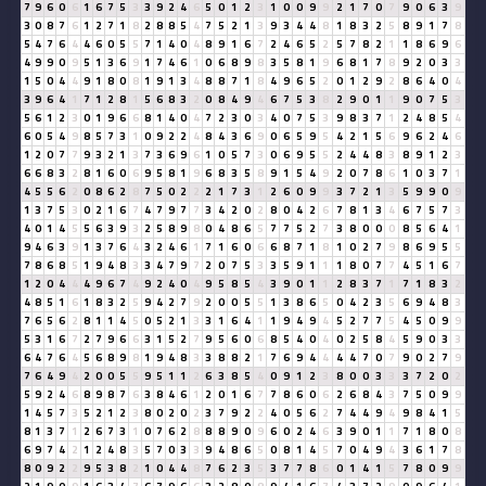
7
9
6
0
6
1
6
7
5
3
3
9
2
4
6
5
0
1
2
3
1
0
0
9
9
2
1
7
0
7
9
0
6
3
9
3
0
8
7
6
1
2
7
1
8
2
8
8
5
4
7
5
2
1
3
9
3
4
4
8
1
8
3
2
5
8
9
1
7
8
5
4
7
6
4
4
6
0
5
5
7
1
4
0
4
8
9
1
6
7
2
4
6
5
2
5
7
8
2
1
1
8
6
9
6
4
9
9
0
9
5
1
3
6
9
1
7
4
6
1
0
6
8
9
8
3
5
8
1
9
6
8
1
7
8
9
2
0
3
3
1
5
0
4
4
9
1
8
0
8
1
9
1
3
4
8
8
7
1
8
4
9
6
5
2
0
1
2
9
2
8
6
4
0
4
3
9
6
4
1
7
1
2
8
1
5
6
8
3
2
0
8
4
9
4
6
7
5
3
8
2
9
0
1
1
9
0
7
5
3
5
6
1
2
3
0
1
9
6
6
8
1
4
0
4
7
2
3
0
3
4
0
7
5
3
9
8
3
7
1
2
4
8
5
4
6
0
5
4
9
8
5
7
3
1
0
9
2
2
4
8
4
3
6
9
0
6
5
9
5
4
2
1
5
6
9
6
2
4
6
1
2
0
7
7
9
3
2
1
3
7
3
6
9
6
1
0
5
7
3
0
6
9
5
5
2
4
4
8
3
8
9
1
2
3
6
6
8
3
2
8
1
6
0
6
9
5
8
1
9
6
8
3
5
8
9
1
5
4
9
2
0
7
8
6
1
0
3
7
1
4
5
5
6
2
0
8
6
2
8
7
5
0
2
2
2
1
7
3
1
2
6
0
9
9
3
7
2
1
3
5
9
9
0
9
1
3
7
5
3
0
2
1
6
7
4
7
9
7
7
3
4
2
0
2
8
0
4
2
6
7
8
1
3
4
6
7
5
7
3
4
0
1
4
5
5
6
3
9
3
2
5
8
9
8
0
4
8
6
5
7
7
5
2
7
3
8
0
0
0
8
5
6
4
1
9
4
6
3
9
1
3
7
6
4
3
2
4
6
1
7
1
6
0
6
6
8
7
1
8
1
0
2
7
9
8
6
9
5
5
7
8
6
8
5
1
9
4
8
3
3
4
7
9
7
2
0
7
5
3
3
5
9
1
1
1
8
0
7
7
4
5
1
6
7
1
2
0
4
4
4
9
6
7
4
9
2
4
0
4
9
5
8
5
4
3
9
0
1
1
2
8
3
7
1
7
1
8
3
2
4
8
5
1
6
1
8
3
2
5
9
4
2
7
9
2
0
0
5
5
1
3
8
6
5
0
4
2
3
5
6
9
4
8
3
7
6
5
6
2
8
1
1
4
5
0
5
2
1
3
3
1
6
4
1
1
9
4
9
4
5
2
7
7
5
4
5
0
9
9
5
3
1
6
7
2
7
9
6
6
3
1
5
2
7
9
5
6
0
6
8
5
4
0
4
0
2
5
8
4
5
9
0
3
3
6
4
7
6
4
5
6
8
9
8
1
9
4
8
3
3
8
8
2
1
7
6
9
4
4
4
4
7
0
7
9
0
2
7
9
7
6
4
9
4
2
0
0
5
5
9
5
1
1
2
6
3
8
5
4
0
9
1
2
3
8
0
0
3
3
3
7
2
0
2
5
9
2
4
6
8
9
8
7
6
3
8
4
6
1
2
0
1
6
7
7
8
6
0
6
2
6
8
4
3
7
5
0
9
9
1
4
5
7
3
5
2
1
2
3
8
0
2
0
2
3
7
9
2
2
4
0
5
6
2
7
4
4
9
4
9
8
4
1
5
8
1
3
7
1
2
6
7
3
1
0
7
6
2
8
8
8
9
0
9
6
0
2
4
6
3
9
0
1
1
7
1
8
0
8
6
9
7
4
2
1
2
4
8
3
5
7
0
3
3
9
4
8
6
5
0
8
1
4
5
7
0
4
9
4
3
6
1
7
8
8
0
9
2
2
9
5
3
8
2
1
0
4
4
8
7
6
2
3
5
3
7
7
8
6
0
1
4
1
5
7
8
0
9
9