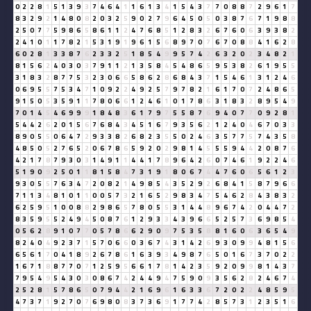
0
2
2
8
1
5
1
3
9
3
7
4
6
4
1
1
6
1
3
4
1
5
4
3
7
7
0
8
8
7
2
9
6
1
7
8
3
2
9
2
1
4
8
0
8
2
0
3
2
5
9
0
2
7
9
6
4
5
0
5
0
3
8
7
6
7
1
9
8
8
2
5
0
7
7
5
9
8
6
5
8
6
1
1
2
4
7
6
8
5
1
2
8
3
2
6
7
6
0
6
3
9
3
8
2
2
4
1
0
1
1
7
8
2
1
5
3
1
9
1
9
6
1
5
6
8
9
7
0
7
6
7
0
8
8
4
1
6
2
8
6
0
2
8
1
3
3
8
7
6
2
3
3
2
5
1
8
5
4
9
9
5
7
4
2
6
3
2
0
2
3
4
8
2
1
8
1
5
6
2
4
0
3
0
3
7
9
1
1
2
1
3
5
8
4
5
4
8
6
5
9
5
3
8
2
6
1
9
5
5
3
1
8
3
2
8
7
7
5
3
2
3
0
6
6
5
8
6
2
8
6
8
4
3
7
1
5
4
6
1
3
1
2
4
6
0
6
9
5
5
7
5
3
4
7
1
0
9
2
2
4
9
2
5
7
9
7
8
2
1
6
1
7
0
7
2
4
8
6
5
9
1
5
0
5
3
5
9
1
1
7
8
0
6
6
1
2
4
6
1
0
1
7
8
6
3
1
8
3
2
8
9
5
4
9
7
0
1
4
5
4
6
9
9
9
1
8
4
8
3
6
1
7
9
7
5
5
8
7
6
9
4
0
7
7
0
9
2
8
1
5
4
4
2
6
2
0
1
5
6
7
6
8
4
3
4
5
1
6
7
9
3
5
6
2
1
2
4
0
4
6
7
0
3
3
8
9
0
5
5
0
6
4
7
2
9
3
3
8
2
6
8
2
3
5
5
0
2
4
6
3
5
7
7
5
7
4
3
5
8
4
8
5
0
5
2
7
6
5
2
0
6
7
8
6
5
9
2
0
2
9
8
1
4
5
5
5
9
4
4
2
0
8
7
6
4
2
1
7
8
7
9
3
0
3
1
4
9
1
1
4
4
1
7
8
9
6
4
2
6
0
7
4
6
1
9
2
2
4
6
5
1
9
0
9
2
5
0
1
1
8
1
5
8
4
7
3
1
9
1
8
0
6
7
4
4
7
6
0
6
5
6
1
2
3
9
3
0
5
5
7
6
3
4
7
2
0
8
2
1
4
9
8
5
4
3
5
2
9
2
6
8
4
1
5
8
7
9
6
6
7
1
1
3
4
8
1
0
1
1
0
0
5
7
3
2
1
6
5
2
9
8
3
4
7
5
4
6
2
8
4
3
8
3
2
6
2
5
9
5
1
0
0
8
8
2
9
8
6
5
7
8
0
5
5
3
1
4
4
8
9
6
7
4
2
0
4
4
7
2
8
3
5
9
5
5
2
4
9
4
5
0
8
7
6
1
2
9
3
3
4
3
9
6
6
5
2
5
7
3
6
9
8
5
4
0
5
6
2
8
9
1
0
7
7
0
5
7
8
6
6
2
9
0
9
7
5
3
5
8
8
1
6
0
6
3
6
5
4
9
8
2
4
0
4
9
2
3
7
1
5
7
0
6
6
0
3
6
7
4
3
1
4
2
6
9
3
0
9
9
4
8
1
5
6
6
5
6
1
7
0
4
1
8
9
2
6
7
8
6
1
6
3
9
3
4
9
8
7
6
5
0
1
6
7
3
7
0
2
2
1
6
7
1
8
8
7
7
0
7
1
2
5
9
5
6
6
1
7
8
1
4
2
3
5
9
2
0
9
9
8
1
4
3
7
7
9
5
4
9
5
4
3
0
3
0
8
6
7
4
2
4
4
9
4
7
5
9
0
9
3
5
6
2
8
2
4
6
7
4
2
5
2
8
1
5
7
8
6
5
0
7
9
4
4
2
1
6
9
6
1
6
3
3
6
7
2
0
2
2
4
8
5
9
5
4
7
3
7
1
9
2
7
0
7
6
9
8
0
8
3
7
3
6
9
1
7
7
4
2
8
5
7
3
1
2
3
5
1
6