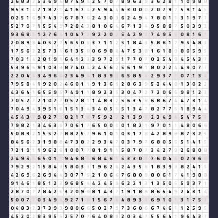
2
6
8
3
2
5
3
6
9
6
8
7
4
9
4
2
5
7
0
7
8
9
6
3
9
3
6
2
8
1
1
0
9
8
8
9
5
3
1
4
7
1
8
2
1
4
1
6
7
4
2
5
9
4
4
6
3
0
0
0
2
0
7
9
7
5
9
1
4
5
0
2
5
1
6
9
7
4
3
7
6
7
8
7
6
2
4
3
0
3
6
2
4
9
4
7
8
0
1
1
3
1
9
7
7
5
2
7
0
7
1
5
5
4
9
7
2
8
4
3
8
1
0
6
6
6
7
1
3
4
9
5
8
8
7
5
0
3
9
3
9
3
6
8
5
1
2
7
6
4
1
0
4
7
2
9
2
2
0
2
5
4
2
9
2
7
4
9
5
5
0
8
1
6
7
2
0
8
9
8
4
0
5
2
7
5
6
5
0
5
3
7
1
1
2
5
1
8
4
3
5
8
6
1
7
9
5
4
8
3
1
7
5
6
2
2
5
7
3
1
6
1
3
5
8
0
6
9
8
8
4
7
5
3
8
1
6
1
8
9
8
0
5
9
5
7
0
3
1
4
2
8
1
9
1
6
4
1
2
3
3
9
7
2
9
1
7
7
0
7
0
2
5
4
9
4
5
4
3
7
5
3
9
6
6
9
1
0
3
3
8
7
4
0
4
2
4
5
6
2
5
6
1
9
1
8
0
2
2
4
4
9
0
7
7
2
2
0
4
4
3
4
9
6
6
2
3
4
9
4
1
8
3
9
3
6
5
8
5
4
2
9
3
7
1
0
7
1
3
4
7
9
5
8
4
1
9
2
0
2
4
6
0
1
1
9
1
3
6
9
2
8
6
3
9
5
2
4
4
8
1
3
0
2
2
4
3
6
4
1
6
5
5
9
5
7
4
9
1
1
8
9
2
3
5
3
0
4
7
2
7
2
0
6
6
9
8
1
2
3
7
0
5
2
7
2
1
0
7
7
0
5
2
8
1
1
4
8
3
2
5
6
3
5
8
6
8
6
7
4
4
7
3
1
4
7
0
4
9
4
3
9
5
1
6
1
5
1
3
4
3
4
0
5
5
5
1
3
4
7
8
2
7
7
5
1
8
9
4
4
4
5
4
3
7
9
8
2
7
9
8
2
1
7
8
7
5
9
2
2
2
1
3
9
3
2
3
4
9
4
5
4
7
5
3
7
9
8
2
1
3
4
6
3
9
7
0
6
1
7
6
5
0
0
0
0
1
8
2
1
9
7
0
1
1
4
8
0
6
6
5
0
8
3
2
1
5
5
2
7
8
8
2
5
7
9
6
1
0
1
0
3
1
7
8
4
2
8
9
8
8
7
3
2
5
8
4
5
6
2
3
1
9
8
8
4
7
3
8
2
2
9
3
4
7
0
3
7
9
7
6
8
0
5
5
5
1
4
1
5
7
2
1
9
1
1
9
6
2
8
1
0
0
7
7
8
1
9
1
1
5
8
7
0
7
3
4
2
7
9
2
6
8
0
8
2
4
9
5
5
6
5
0
1
1
9
4
6
8
5
6
8
4
6
1
5
3
3
0
3
7
6
0
4
4
0
2
9
6
6
7
9
2
9
2
1
5
8
4
3
5
8
0
3
3
1
9
6
2
8
2
4
3
5
8
1
8
3
9
3
8
2
4
1
5
4
2
6
9
6
2
6
9
4
4
3
0
7
7
5
2
1
0
6
6
7
6
8
0
8
8
0
6
1
7
4
1
9
8
8
9
1
4
6
1
8
5
1
2
3
9
6
8
5
4
4
2
4
5
9
6
2
2
1
3
1
3
5
0
5
5
9
3
7
1
2
8
7
0
7
7
8
4
2
6
3
2
0
9
9
8
1
4
3
7
1
9
1
8
9
8
6
5
4
9
2
4
3
1
4
5
0
0
7
7
0
3
4
9
4
9
2
7
1
8
1
5
6
7
4
4
8
9
3
3
6
9
1
0
1
3
1
7
5
3
0
4
8
3
2
3
7
3
9
3
9
8
0
6
6
5
0
2
7
9
7
3
6
0
6
6
7
4
6
1
1
2
5
9
5
4
5
2
0
2
8
3
9
5
5
2
5
7
0
7
6
4
0
8
8
2
0
3
4
7
5
5
6
4
1
9
6
4
3
7