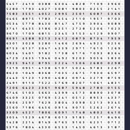
5
4
5
7
3
2
4
1
0
1
0
3
8
8
7
6
3
0
4
4
4
8
2
8
1
7
1
0
9
9
3
9
6
0
6
5
2
8
0
8
1
7
9
3
3
4
0
2
7
9
3
0
8
1
9
9
8
0
3
3
0
2
5
5
1
2
1
4
1
5
7
5
8
3
2
3
5
5
1
6
4
0
5
2
7
2
9
9
5
5
2
5
0
1
1
6
0
8
7
6
5
3
6
6
3
0
4
6
5
2
8
9
7
5
3
1
7
8
3
2
7
4
5
4
9
2
1
1
0
1
1
9
5
7
3
9
7
0
3
3
0
5
3
4
7
5
7
7
8
6
8
4
3
0
3
8
1
4
7
2
4
7
5
9
5
3
9
0
4
4
9
0
8
9
8
3
7
4
1
5
6
4
3
5
8
3
1
8
6
5
0
2
5
1
6
2
7
2
8
1
5
2
0
6
6
7
0
2
3
5
9
6
7
0
7
1
7
0
9
9
6
8
1
5
6
2
3
4
5
9
3
1
5
3
8
4
1
2
9
2
9
9
0
7
7
8
6
9
1
1
4
5
8
8
7
9
2
1
3
4
3
4
1
2
3
0
8
7
9
7
8
7
3
4
7
7
9
5
9
5
6
3
0
1
1
3
0
2
8
1
5
2
8
0
8
1
4
6
6
3
2
6
9
4
4
4
9
2
5
7
0
2
5
6
2
8
7
5
3
8
6
1
3
7
1
3
0
4
7
2
4
3
3
9
3
2
9
7
1
8
7
6
1
0
1
1
2
6
9
6
6
0
3
4
7
5
4
0
1
1
9
1
8
2
1
1
7
3
8
2
6
1
7
6
4
7
0
9
3
3
8
3
6
4
1
4
7
2
9
2
2
6
3
5
8
1
9
4
6
1
0
4
9
2
2
9
2
0
3
3
9
0
5
6
2
5
8
3
0
3
2
9
2
5
7
9
4
1
2
3
8
7
9
5
5
3
2
2
4
6
1
5
0
6
6
2
6
8
0
8
0
2
9
8
8
7
3
1
9
1
0
9
5
1
6
4
1
3
8
2
6
1
0
7
7
5
0
2
4
6
9
7
8
3
2
3
2
6
7
4
8
6
2
0
2
1
0
4
9
4
8
3
6
8
5
7
0
3
5
8
2
6
7
5
3
7
9
3
0
3
6
5
9
7
7
2
4
4
3
7
5
1
2
3
5
1
2
9
0
9
4
6
8
2
1
0
9
7
4
2
3
2
7
9
7
8
7
5
9
5
2
4
9
1
1
9
1
1
0
1
7
5
2
2
4
5
7
6
9
6
8
2
0
7
7
1
0
6
1
7
4
8
3
1
4
7
2
0
6
6
6
4
2
3
5
2
3
6
1
7
9
6
8
7
6
5
9
4
8
3
2
7
8
0
8
0
1
5
5
1
6
7
4
6
1
5
1
0
3
3
5
6
6
3
9
4
3
9
9
9
4
5
7
3
1
8
8
9
0
9
3
0
7
8
6
6
4
0
9
9
3
3
2
5
7
0
7
6
9
6
5
2
4
1
5
0
5
1
2
3
8
9
5
3
8
4
3
3
7
1
1
9
0
6
6
2
5
9
7
7
7
6
2
9
2
3
8
0
4
4
3
0
9
8
8
5
2
1
3
4
9
3
4
5
9
2
5
6
0
6
7
1
8
6
5
6
4
5
6
2
0
9
1
4
5
9
0
7
5
3
5
2
6
2
8
2
6
7
4
2
3
3
0
9
9
4
5
2
7
9
7
8
0
6
6
6
0
9
1
1
1
7
4
8
3
4
8
0
2
2
6
4
1
0
1
3
0
5
4
9
1
5
2
9
2
4
6
7
8
6
6
0
1
3
4
9
1
8
5
4
1
2
5
7
3
8
4
9
6
6
1
4
2
8
1
2
2
1
4
5
8
1
4
9
4
6
7
6
5
2
9
1
6
3
9
6
2
3
1
4
0
7
1
2
3
5
3
7
6
4
7
8
0
4
4
4
5
3
0
3
6
5
5
3
8
1
4
5
0
5
4
6
1
3
4
3
1
8
7
6