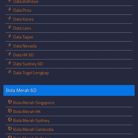
Data Bullseye
Data Pcso
Data Korea
Data Laos
Data Taipei
Data Nevada
Data HK 6D
Data Sydney 6D
Data Togel Lengkap
Bola Merah 6D
Bola Merah Singapore
Bola Merah HK
Bola Merah Sydney
Bola Merah Cambodia