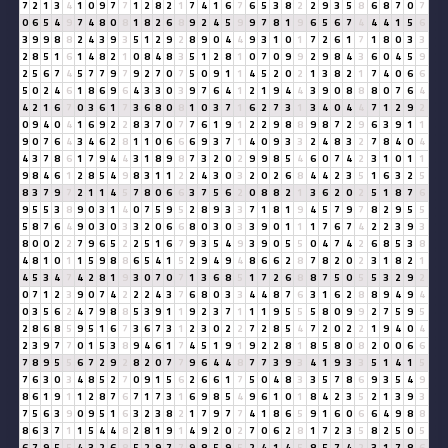
7
2
1
3
4
1
0
9
7
7
1
2
8
2
1
7
4
1
6
7
6
5
3
8
2
2
9
3
5
8
6
8
7
0
7
0
6
5
4
9
7
4
8
0
8
1
8
2
6
8
9
2
4
5
9
9
7
8
1
9
6
5
6
7
4
4
4
1
5
6
3
9
9
8
8
2
4
3
9
3
5
1
2
9
2
8
9
0
4
4
9
3
1
0
1
7
2
6
1
7
1
8
0
3
3
2
8
5
1
6
1
4
8
2
1
0
8
4
8
3
5
1
2
8
1
0
7
0
9
9
2
9
8
4
3
6
0
4
5
9
2
5
6
7
4
5
7
7
9
7
9
2
7
0
7
5
0
9
1
1
4
5
2
0
2
1
3
8
2
1
7
4
0
6
6
5
0
2
4
6
1
8
6
9
6
4
3
3
0
3
9
7
6
4
1
2
1
9
4
4
3
9
0
8
8
8
0
7
6
4
4
2
1
6
7
0
3
6
1
7
3
6
8
0
8
1
0
3
7
1
6
2
7
3
1
3
4
0
4
4
7
1
2
9
2
0
9
4
0
4
1
6
9
2
2
8
3
7
0
7
7
6
1
9
1
2
2
9
8
8
9
8
7
2
9
6
3
9
1
1
9
0
7
6
4
3
4
6
2
8
1
1
0
6
6
6
9
3
7
1
4
0
9
3
3
2
4
8
3
2
7
8
4
0
4
4
3
7
8
6
1
7
9
4
4
3
1
8
9
8
7
3
2
0
2
9
9
8
5
4
6
0
7
4
2
3
1
0
1
1
9
8
4
6
1
2
8
5
4
9
8
3
1
1
2
2
4
3
0
3
2
0
2
6
8
4
4
2
3
5
1
6
3
2
5
8
3
7
9
7
2
1
1
4
5
7
8
0
6
6
3
7
5
6
2
0
8
8
2
1
3
6
2
0
2
5
1
8
7
6
9
5
5
3
8
9
0
3
1
4
0
7
5
9
5
2
8
9
3
3
7
1
8
1
9
4
5
7
9
7
8
2
9
5
5
5
8
7
6
4
9
0
3
0
3
3
2
0
6
6
8
0
3
0
3
3
9
0
1
1
1
7
6
7
4
2
2
3
9
3
8
0
0
2
2
7
9
6
5
2
2
5
1
6
7
9
3
5
4
9
3
9
0
5
5
0
4
7
4
2
6
8
5
3
8
4
8
1
0
1
1
5
9
8
8
6
5
4
1
5
2
9
4
9
4
8
6
6
2
8
7
8
2
0
2
3
1
8
2
1
4
5
3
4
7
4
2
8
1
9
3
0
7
0
7
1
3
6
8
5
1
7
2
6
8
8
7
5
0
5
5
3
2
9
2
0
7
1
2
3
9
0
7
4
2
2
2
4
3
7
6
8
0
3
3
4
4
8
7
6
3
1
6
2
8
8
9
4
9
4
0
3
5
6
2
4
7
9
8
8
5
3
9
1
1
9
2
3
7
1
1
1
9
5
5
5
8
0
9
9
2
7
5
9
5
2
8
6
8
5
9
5
1
6
7
3
6
7
3
1
2
3
0
2
2
7
2
8
5
4
7
2
0
2
2
1
9
4
0
4
2
3
9
7
7
0
1
5
3
8
9
4
6
1
7
4
5
1
9
1
9
2
2
8
1
8
5
8
0
8
2
0
0
6
6
7
8
9
5
5
6
7
2
9
2
8
2
0
7
7
9
6
4
4
8
7
7
3
9
3
4
1
9
3
3
5
1
4
1
5
7
6
3
0
3
4
8
5
2
7
0
9
1
5
6
2
6
6
1
7
5
0
4
8
3
3
5
7
8
6
9
3
5
4
9
8
6
1
9
1
1
2
8
7
6
7
1
7
3
1
6
9
8
5
4
9
6
1
0
1
8
4
2
3
5
2
1
3
9
3
7
5
6
3
9
0
9
5
1
6
3
2
3
8
2
1
7
9
7
7
4
1
8
6
5
9
1
6
0
6
6
4
9
8
8
8
6
3
7
1
1
5
4
4
8
2
8
1
9
1
4
9
2
0
2
7
0
6
2
8
1
7
2
3
5
8
2
5
0
5
6
7
9
5
5
4
3
2
6
8
5
2
9
7
7
9
8
5
9
5
2
4
1
4
5
8
5
7
4
2
3
1
7
8
6