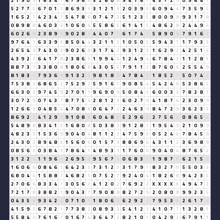
2
1
9
0
9
1
6
3
4
7
6
7
9
6
6
3
2
8
0
8
9
4
1
6
7
4
3
7
2
9
0
9
6
4
1
5
2
7
7
5
6
7
0
1
1
8
6
9
3
3
3
1
2
1
3
2
0
3
9
3
6
0
9
4
4
7
3
5
9
5
1
6
5
2
7
4
2
3
4
7
5
4
7
8
6
0
7
4
7
2
5
1
2
3
5
8
0
0
9
9
9
3
1
7
8
0
8
9
8
8
4
6
0
3
3
1
0
6
0
6
5
5
8
6
5
6
1
4
1
5
4
8
6
2
8
2
4
4
9
4
6
0
2
6
8
2
3
8
9
8
9
0
2
8
1
4
4
0
7
7
6
1
7
4
2
5
8
9
0
9
7
9
1
6
7
9
7
6
4
1
6
3
3
9
3
8
5
0
4
4
3
2
1
1
2
1
0
5
0
5
5
9
4
3
7
1
7
9
3
3
2
6
5
4
9
7
4
3
0
3
9
0
2
6
8
3
1
7
4
2
9
3
1
2
3
1
6
2
9
2
4
2
5
1
6
4
3
9
2
2
6
4
1
7
8
2
3
8
6
5
1
9
9
4
4
1
2
4
9
4
6
7
8
4
3
1
1
2
8
1
8
8
7
3
1
3
3
8
0
8
1
8
0
6
6
4
3
0
5
5
7
9
1
1
2
8
7
6
0
6
2
5
5
4
9
8
1
8
3
2
7
9
3
6
9
9
1
3
2
5
9
8
1
8
9
4
7
8
4
3
1
8
5
2
7
5
0
7
4
2
7
5
3
8
2
6
8
6
5
2
7
5
2
9
2
5
9
1
6
7
9
0
8
5
4
5
4
2
4
6
5
3
8
6
5
6
6
3
0
3
9
7
4
5
9
2
7
0
1
1
9
6
9
0
9
5
0
8
4
3
6
0
0
3
3
7
8
2
8
1
3
0
7
2
9
0
7
4
3
7
8
7
7
5
3
2
8
1
2
3
6
0
2
7
9
4
1
8
7
6
2
3
0
9
9
1
2
6
6
3
0
4
8
5
4
4
7
0
8
8
0
6
4
7
2
2
4
6
3
9
8
4
7
2
9
3
6
2
3
5
8
6
9
2
2
4
1
2
9
2
9
1
0
8
8
6
0
4
8
3
5
2
9
6
6
2
7
5
6
2
0
8
6
5
2
5
4
8
9
8
8
3
4
1
5
1
6
8
0
8
5
0
3
8
2
9
1
2
8
1
1
9
5
4
9
2
1
0
9
9
4
8
2
3
5
1
5
3
6
9
9
0
4
0
4
8
1
1
2
3
4
7
5
9
5
0
5
2
4
6
7
8
4
5
9
2
4
3
0
3
8
9
4
8
3
1
5
6
0
6
0
1
5
7
3
8
8
6
9
6
4
3
1
1
2
3
6
9
8
8
0
8
5
6
2
0
3
8
4
3
7
8
6
4
1
4
8
9
3
3
1
7
6
0
6
9
0
4
0
4
8
7
6
5
2
3
1
2
2
4
1
1
9
6
6
2
6
9
5
5
9
5
6
7
4
0
6
8
3
2
1
9
8
7
6
6
2
1
5
6
1
6
0
6
6
0
8
4
6
1
6
4
2
3
5
7
3
1
2
3
3
1
7
9
7
8
3
2
7
9
5
5
0
3
3
6
8
0
4
4
1
5
8
8
7
4
6
8
2
1
0
7
5
2
7
9
2
4
0
4
1
8
2
6
8
9
4
2
3
5
2
7
0
6
6
8
3
3
4
7
3
0
5
6
2
4
1
2
0
2
7
6
9
2
2
X
X
X
X
X
4
9
4
7
2
7
2
1
7
8
3
8
8
2
1
9
0
4
3
7
7
9
0
8
8
8
2
7
2
9
2
0
8
0
8
9
9
2
3
5
0
4
3
5
8
9
3
4
2
6
0
7
1
0
1
1
8
0
6
6
6
2
9
2
2
7
9
5
3
8
2
6
1
7
8
4
1
5
9
5
6
7
8
2
1
7
7
3
8
2
0
8
9
3
3
5
4
1
2
3
4
1
0
7
7
1
3
2
8
1
5
5
8
4
3
7
6
1
6
7
0
1
6
7
4
3
6
4
7
2
8
2
1
0
1
0
4
2
9
2
6
7
9
1
1