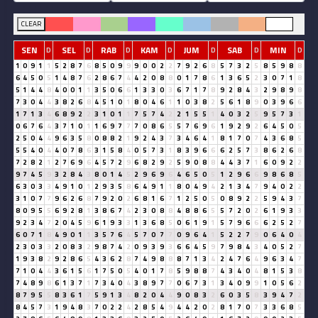
CLEAR
SEN
SEL
RAB
KAM
JUM
SAB
MIN
D
D
D
D
D
D
D
1
0
9
1
1
5
2
8
7
6
8
5
0
9
9
9
0
0
2
2
7
9
2
6
8
5
7
3
2
5
8
5
9
8
8
6
4
5
0
5
1
4
8
7
6
2
8
6
7
4
4
2
0
8
8
0
1
7
8
6
1
3
6
5
2
3
0
7
1
8
5
1
4
4
8
4
0
0
1
1
3
5
0
6
6
1
3
3
0
3
6
7
1
7
8
9
2
8
4
3
2
9
8
9
8
7
3
0
4
4
3
8
2
6
8
4
5
1
0
1
8
0
4
6
1
1
0
3
8
2
5
6
1
8
9
0
3
9
6
6
1
7
1
3
4
6
8
9
2
2
3
1
0
1
1
7
5
7
4
2
2
1
5
5
1
4
0
3
2
5
9
5
7
3
1
0
6
7
6
4
3
7
1
0
1
1
6
9
7
7
7
0
8
6
5
5
7
6
9
6
1
9
2
9
2
6
4
5
0
5
2
5
0
4
4
9
6
3
5
8
0
8
8
2
1
9
2
4
3
7
3
4
6
4
1
8
1
7
0
7
4
3
6
8
5
5
5
4
0
4
4
0
7
8
6
3
1
5
8
4
0
5
7
3
1
8
3
9
6
6
6
2
5
7
3
8
6
2
6
8
7
2
8
2
1
2
7
6
9
6
4
5
7
2
9
6
8
2
9
2
5
9
0
8
8
4
4
3
7
1
6
0
9
2
2
9
7
4
5
9
3
2
8
4
3
8
0
1
4
5
2
9
6
9
6
4
6
5
0
5
1
2
9
6
6
9
8
6
8
5
6
3
0
3
3
4
9
1
0
1
2
9
3
5
8
6
4
9
1
1
8
0
4
9
4
2
1
3
4
7
9
4
0
2
2
3
1
0
7
7
9
6
2
6
8
7
9
2
0
2
6
8
1
6
7
1
2
5
0
5
0
8
9
2
2
5
9
4
3
7
8
0
9
5
5
6
9
2
8
1
3
8
6
7
4
2
3
0
8
8
4
8
8
6
5
5
7
2
0
2
6
1
9
3
3
9
2
3
4
7
2
0
4
5
9
6
1
9
3
3
1
3
6
8
5
0
6
1
9
1
5
7
9
6
6
6
2
5
2
7
6
0
7
1
8
4
9
0
1
1
3
5
7
6
4
5
7
0
7
7
0
9
6
4
1
5
2
2
7
9
0
6
4
0
4
2
3
0
3
3
2
0
8
3
2
9
8
7
4
2
0
9
3
9
3
6
6
4
5
9
7
9
8
4
3
4
0
5
2
7
1
9
3
8
2
9
2
8
6
5
4
3
6
2
8
7
4
9
8
8
8
7
1
3
4
2
4
7
6
4
9
6
3
4
7
7
1
0
4
4
3
6
1
5
6
1
7
5
0
5
4
0
1
7
8
5
9
8
8
7
4
3
4
0
4
8
1
5
3
8
7
4
8
9
8
6
1
3
7
1
7
3
4
0
4
3
8
9
7
7
0
6
7
3
1
3
4
0
9
9
1
0
5
6
2
8
7
9
5
5
8
3
6
1
7
5
9
1
3
4
8
2
0
4
4
9
0
8
3
2
6
0
3
5
8
3
9
4
7
2
8
4
5
7
3
1
9
4
8
3
7
0
2
2
4
2
8
5
4
9
4
4
2
0
2
8
1
7
0
7
3
3
6
8
5