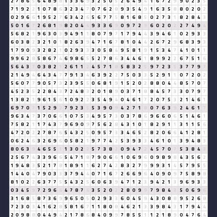
2
7
8
6
5
6
4
8
9
8
1
3
3
6
9
3
2
5
0
5
2
6
4
9
4
1
6
7
2
9
9
0
2
3
5
7
1
9
2
2
1
0
7
8
6
3
2
3
4
7
0
7
6
2
8
9
3
5
4
9
1
6
3
5
8
8
0
2
0
2
0
2
9
6
6
1
9
5
2
7
6
3
4
2
6
5
6
7
7
5
8
1
6
8
5
0
2
7
3
1
8
2
8
4
3
5
0
1
6
7
2
6
8
1
9
8
2
0
4
4
9
3
3
6
9
0
9
7
2
9
6
0
2
0
2
2
7
4
9
4
5
6
8
2
1
9
6
3
0
3
9
4
9
1
1
8
0
7
9
7
1
7
9
4
4
3
9
4
6
1
0
2
9
3
3
6
0
3
8
2
3
2
1
0
1
8
2
6
3
9
4
7
1
6
7
8
1
0
4
4
2
6
7
2
9
6
8
3
9
3
1
7
9
0
9
3
2
8
2
1
0
2
9
3
3
3
0
5
8
4
9
5
8
1
9
1
5
3
4
7
4
1
0
1
1
9
9
6
2
8
5
8
6
7
4
6
9
8
6
5
5
2
7
8
6
3
4
4
6
1
8
9
9
2
2
6
7
5
1
6
5
6
4
3
7
0
3
8
2
1
2
6
1
1
2
4
5
7
1
8
5
8
3
2
5
9
7
2
3
5
3
7
7
9
7
2
1
4
9
4
6
4
3
4
7
7
9
1
3
4
6
3
9
2
2
7
5
0
3
3
5
2
9
1
1
0
7
2
0
2
5
6
0
7
7
9
0
5
7
3
2
3
9
5
5
0
6
8
1
9
1
5
2
0
2
8
8
0
4
4
8
5
7
0
7
4
5
2
3
5
2
2
8
4
3
7
2
4
8
3
2
0
1
8
9
0
3
7
1
8
8
4
5
7
3
3
0
7
9
7
1
3
8
2
1
9
6
1
5
6
1
0
9
2
2
3
5
4
9
4
0
4
6
1
7
2
0
7
5
3
2
1
4
6
1
6
9
7
0
7
1
5
2
9
2
7
9
2
3
5
5
3
9
0
9
4
2
7
1
8
0
7
6
3
9
2
4
6
1
7
9
6
3
4
7
3
7
0
6
6
1
0
7
5
3
4
9
5
7
3
0
3
7
8
6
9
6
6
0
6
5
1
4
6
1
7
5
8
2
1
1
7
4
3
7
9
6
9
0
9
7
5
6
2
8
4
3
1
0
1
8
2
9
1
1
3
1
1
5
6
4
7
2
0
2
2
7
8
7
6
5
4
3
2
5
0
9
5
7
3
3
4
6
5
2
8
2
0
6
6
4
1
2
8
1
0
6
2
4
6
3
2
6
9
6
0
5
8
2
1
9
7
7
4
2
5
3
9
3
3
4
6
1
0
1
3
9
4
8
3
8
0
6
3
9
4
6
5
5
1
1
3
0
2
2
5
7
3
8
2
0
9
4
7
2
4
5
7
0
7
5
3
8
4
3
2
5
6
7
4
3
3
9
6
6
5
4
7
1
8
7
9
0
6
6
1
0
6
9
6
0
9
8
9
8
4
3
5
6
2
1
9
4
8
3
5
2
1
7
8
1
8
9
1
1
6
2
7
4
2
8
3
2
7
9
9
9
3
1
4
5
7
9
5
5
1
4
4
0
4
7
9
0
3
3
3
7
9
4
4
0
7
1
6
7
2
6
6
9
6
4
0
9
0
9
7
5
8
9
8
8
1
0
2
2
6
3
7
7
5
5
4
3
2
5
6
0
6
3
9
4
7
1
2
3
9
4
2
1
3
9
6
9
3
3
0
3
4
5
9
7
2
9
6
6
4
7
8
7
6
3
5
2
0
2
2
8
0
9
9
7
9
8
4
3
5
0
6
9
6
3
1
6
8
5
8
7
3
6
9
9
6
5
0
5
0
2
9
3
3
6
0
4
5
9
4
3
0
8
8
9
5
2
6
8
7
2
3
0
3
4
1
6
2
8
5
8
1
6
7
1
1
8
0
8
4
6
2
1
3
3
9
8
4
3
1
7
9
4
4
2
0
9
8
8
0
4
4
9
4
2
1
7
8
6
8
4
0
9
9
7
8
5
5
1
1
2
1
8
9
0
4
7
6
4