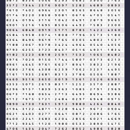
9
8
7
3
1
8
3
3
6
9
5
0
4
6
1
6
2
9
3
3
0
6
8
2
1
3
9
0
0
0
2
7
6
3
9
3
5
7
2
9
7
3
4
4
8
2
5
7
6
4
9
0
9
7
7
5
2
8
2
1
4
6
8
9
8
0
8
9
3
3
7
6
1
0
1
7
4
0
2
2
6
9
6
4
1
2
3
0
1
1
8
5
6
5
2
8
6
4
8
3
3
0
5
6
2
0
1
7
4
2
9
2
2
0
2
3
8
5
8
4
9
0
8
1
9
0
6
7
6
4
4
7
0
5
5
0
5
4
1
5
8
2
2
4
6
0
1
9
4
4
3
1
1
6
7
1
0
4
2
6
0
4
9
1
1
2
8
7
9
7
9
6
6
5
2
6
9
0
1
1
5
2
1
6
7
1
6
9
5
5
8
5
0
6
6
4
4
9
2
2
7
5
8
3
2
2
3
0
0
0
9
0
6
4
1
6
8
4
8
3
0
9
1
9
1
5
1
7
1
8
8
7
8
5
4
1
4
2
2
4
4
3
6
0
6
6
5
8
4
3
5
9
5
8
4
3
0
7
4
2
1
8
0
8
8
7
7
9
6
6
3
5
7
3
1
5
1
8
0
8
6
3
6
4
1
8
4
9
6
6
9
6
1
9
1
1
7
6
5
2
0
3
0
5
5
4
8
0
2
2
1
5
3
7
1
7
1
8
8
7
2
0
6
7
4
9
3
7
8
6
3
4
2
4
6
4
9
6
4
1
0
5
4
0
4
4
0
5
6
2
9
7
9
3
3
6
2
5
5
1
3
7
2
3
5
8
4
3
7
1
0
5
1
6
7
4
9
3
1
4
1
8
3
4
7
9
1
8
2
1
5
2
2
3
5
6
8
1
8
9
2
5
9
1
1
7
5
3
2
5
1
0
6
5
2
8
4
8
2
1
3
9
7
6
4
7
0
2
0
2
9
1
5
0
5
1
7
4
4
8
5
8
0
7
7
0
3
7
3
1
6
2
1
3
4
8
9
6
1
7
4
6
4
5
9
9
7
6
1
7
6
6
2
7
9
8
9
4
1
5
3
8
3
2
5
2
1
9
6
6
7
6
8
0
8
2
7
6
6
3
4
3
0
8
8
6
2
3
9
3
7
0
6
2
8
3
2
3
7
1
4
4
9
5
5
5
1
6
1
7
1
9
3
5
8
2
6
8
1
9
8
3
1
3
4
3
7
8
6
5
0
5
0
6
6
1
8
8
7
6
6
4
6
0
6
9
5
1
6
7
3
6
5
0
5
0
0
1
9
1
1
3
6
1
7
2
5
2
6
8
6
9
9
5
5
6
3
5
3
8
5
0
7
5
3
2
6
1
9
1
8
3
1
7
8
5
2
5
2
7
3
5
7
0
7
2
8
8
7
6
6
2
9
6
6
9
1
5
7
3
1
8
3
9
3
5
3
6
3
9
1
0
8
5
4
2
7
9
1
1
2
9
6
9
6
0
6
7
3
1
7
1
6
8
5
0
6
5
4
9
2
7
1
3
4
6
4
9
5
5
8
6
9
4
4
9
3
8
6
5
6
1
1
2
3
7
6
7
5
3
5
7
2
1
3
2
4
8
4
3
0
2
9
7
7
6
9
4
8
3
0
9
7
5
3
9
8
9
0
9
4
7
3
0
3
7
6
3
1
4
5
9
1
2
3
9
8
8
0
8
4
2
6
4
1
8
8
4
0
4
2
1
9
4
4
3
1
2
2
4
4
8
7
1
8
1
2
2
8
1
9
4
4
7
2
9
6
7
2
9
0
9
0
4
4
0
6
2
1
3
6
4
0
3
3
0
2
7
7
5
0
6
4
1
5
0
8
7
2
9
2
0
8
6
5
5
7
6
5
2
8
4
0
0
0
2
2
4
1
5
3
6
8
3
2
6
2
0
4
4
2
8
5
6
2
6
0
2
1
3
4
6
6
9
6
7
7
1
2
3
9
3
4
5
9
1
1
2
0
2
1
9
8
0
8
0
5
3
3
6
3
8
9
0
9
5
4
7
5
3
4
7
0
6
6
1
4
3
4
7
2
0
4
7
2
7
2
6
2
8
8
0
5
2
7
4
9
8
6
5
5
8
2
8
1