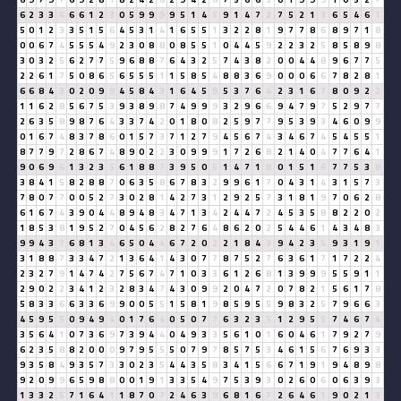
6
2
3
3
6
6
6
1
2
3
0
5
9
9
9
9
5
1
4
5
9
1
4
7
2
7
5
2
1
3
6
5
4
6
1
5
0
1
2
3
3
5
1
5
6
4
5
3
1
4
1
6
5
5
1
3
2
2
8
1
9
7
7
8
6
8
9
7
1
8
0
0
6
7
4
5
5
5
4
9
2
3
0
8
8
0
8
5
5
1
0
4
4
5
9
2
2
3
2
5
8
5
8
9
8
3
0
3
2
5
6
2
7
7
5
9
6
8
8
7
6
4
3
2
5
7
4
3
8
2
0
0
4
4
8
9
6
7
7
5
2
2
6
1
7
5
0
8
6
5
6
5
5
5
1
1
5
8
5
4
8
8
3
6
9
0
0
0
6
6
7
8
2
8
1
6
6
8
4
3
0
2
0
9
9
4
5
8
4
3
1
6
4
5
9
5
3
7
6
4
2
3
1
6
7
8
0
9
2
2
1
1
6
2
8
5
6
7
5
3
9
3
8
9
8
7
4
9
9
9
3
2
9
6
6
9
4
7
9
7
5
2
9
7
7
2
6
3
5
8
9
8
7
6
4
3
3
7
4
2
0
1
8
0
8
2
5
9
7
7
9
5
3
9
3
4
6
0
9
9
0
1
6
7
4
8
3
7
8
6
0
1
5
7
3
7
1
2
7
9
4
5
6
7
4
3
4
6
7
4
5
4
5
5
1
8
7
7
9
7
2
8
6
7
4
8
9
0
2
2
3
0
9
9
9
1
7
2
6
8
2
1
4
0
4
7
7
6
4
1
9
0
6
9
6
1
3
2
3
5
6
1
8
8
7
3
9
5
0
5
1
4
7
1
8
0
1
5
1
6
7
7
5
3
8
3
8
4
1
5
8
2
8
8
7
0
6
3
5
8
6
7
8
3
2
9
9
6
1
7
0
4
3
1
4
3
1
5
7
3
7
8
0
7
7
0
0
5
2
7
3
0
2
8
1
4
2
7
3
1
2
9
2
5
7
3
1
8
1
9
7
0
6
2
8
6
1
6
7
4
3
9
0
4
4
8
9
4
8
3
4
7
1
3
4
2
4
4
7
2
4
5
3
5
8
8
2
2
0
2
1
8
5
3
8
1
9
5
2
7
0
4
5
6
2
8
2
7
6
4
8
6
2
0
2
5
4
4
6
1
4
3
4
8
3
9
9
4
3
7
6
8
1
3
4
6
5
0
4
4
6
7
2
0
2
2
1
8
4
3
9
4
2
3
5
9
3
1
9
1
3
1
8
8
7
3
3
4
7
2
1
3
6
4
1
4
3
0
7
7
8
7
5
2
7
6
3
6
1
7
1
7
2
2
4
2
3
2
7
9
1
4
7
4
2
7
5
6
7
4
7
1
0
3
3
6
1
2
6
8
1
3
9
9
9
5
5
9
1
1
2
9
0
2
2
3
4
1
2
3
2
8
3
4
7
4
3
0
9
9
2
0
4
7
2
0
7
8
2
1
5
6
1
7
8
5
8
3
3
6
6
3
3
6
9
9
0
0
5
5
1
5
8
1
9
8
5
9
5
5
9
8
3
2
5
7
9
6
6
3
4
5
9
5
5
0
9
4
9
4
0
1
7
6
4
0
5
0
7
7
6
3
2
3
5
1
2
9
5
5
7
4
6
7
4
3
5
6
4
1
0
7
3
6
9
7
3
9
4
4
0
4
9
3
3
5
6
1
0
1
6
0
4
6
1
7
9
2
7
9
6
2
3
5
8
8
2
0
0
0
9
7
9
5
5
5
0
7
9
7
8
5
7
5
3
4
6
1
5
6
7
6
9
3
3
9
3
5
8
4
9
3
5
7
3
3
0
2
3
5
4
4
3
5
8
3
4
1
5
6
6
7
1
9
1
9
4
8
9
8
9
2
0
9
9
6
5
9
8
8
0
0
1
9
1
3
3
5
4
9
7
5
3
9
3
0
2
6
0
6
0
6
3
9
3
1
3
3
2
5
7
1
6
4
1
1
8
7
0
7
2
4
6
3
9
6
8
1
6
7
2
6
4
6
1
9
0
2
1
3