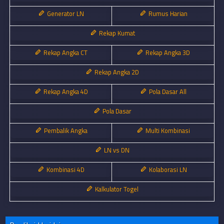
Generator LN
Rumus Harian
Rekap Kumat
Rekap Angka CT
Rekap Angka 3D
Rekap Angka 2D
Rekap Angka 4D
Pola Dasar All
Pola Dasar
Pembalik Angka
Multi Kombinasi
LN vs DN
Kombinasi 4D
Kolaborasi LN
Kalkulator Togel