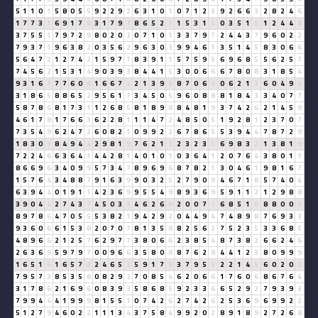
5
1
1
0
1
5
8
0
5
5
9
2
2
9
2
6
3
1
0
1
0
7
1
2
3
9
2
6
6
3
2
8
2
4
6
1
7
7
3
1
6
9
1
7
8
3
1
7
9
7
8
6
5
2
7
1
5
3
1
4
0
3
5
1
6
1
2
4
4
8
3
7
5
5
1
7
9
7
2
9
8
0
2
0
2
0
7
1
0
1
3
3
7
9
7
2
4
4
3
7
9
6
0
2
2
7
9
3
7
1
9
6
3
8
2
0
3
5
6
2
9
6
3
0
3
9
9
4
6
1
3
5
1
4
5
8
3
0
6
6
5
6
4
7
2
1
2
7
4
2
1
5
9
7
7
8
3
9
1
1
5
7
5
9
5
6
9
6
8
5
5
6
2
5
7
7
4
5
6
2
1
5
3
1
4
9
0
3
9
3
8
4
4
1
5
3
0
0
6
6
6
7
8
0
8
3
1
8
5
4
9
3
1
6
7
7
7
6
0
6
1
6
6
7
4
2
1
3
9
3
8
7
0
6
6
0
6
2
1
3
6
0
4
9
4
3
1
8
6
5
8
8
6
5
2
9
5
6
1
7
3
4
5
0
5
9
6
0
8
8
8
1
8
4
3
3
4
0
7
7
5
8
7
8
6
8
1
7
3
1
1
2
6
8
5
8
1
8
9
8
8
4
8
1
9
3
7
4
2
6
2
1
4
5
9
4
6
1
7
8
1
7
6
6
3
6
2
2
8
1
1
1
4
7
2
4
8
5
0
5
1
9
2
8
1
2
3
7
0
7
7
3
5
4
9
6
2
4
7
2
6
0
8
2
1
0
9
9
2
2
6
7
8
6
5
5
3
9
4
4
7
8
7
2
9
1
8
3
0
3
8
4
9
4
4
2
9
8
1
9
7
6
2
1
3
2
3
2
3
5
6
9
8
3
2
1
3
8
1
9
7
2
2
4
6
6
3
6
4
1
4
4
2
8
1
4
0
1
0
1
0
3
6
4
1
2
0
7
6
4
3
8
0
1
1
8
6
6
9
6
3
4
0
9
9
5
7
3
4
7
8
9
6
9
6
8
7
8
2
1
3
0
4
6
1
9
8
1
6
7
1
5
7
6
4
3
4
8
8
7
9
1
6
3
9
9
0
3
2
5
2
7
9
0
9
4
6
7
1
8
5
7
4
0
4
6
3
9
4
4
0
1
9
1
1
4
2
3
6
9
9
5
5
4
9
8
9
3
6
9
5
9
1
1
2
1
2
9
8
8
3
9
0
4
4
2
7
4
3
7
4
5
0
3
3
4
6
2
6
8
2
0
0
7
7
6
8
5
1
6
8
8
0
0
0
8
9
7
8
6
4
7
0
5
5
5
3
8
2
1
9
4
2
9
2
0
4
4
9
4
7
4
8
9
8
7
6
9
3
3
9
3
6
0
6
6
1
5
3
8
2
0
7
0
7
8
1
3
5
8
8
2
5
6
2
7
5
2
3
5
3
3
6
8
5
4
8
9
6
6
2
1
2
5
7
6
2
9
7
7
3
8
0
6
6
2
3
8
5
4
8
7
3
8
2
6
6
2
4
6
2
6
3
6
9
5
9
7
9
7
0
0
9
6
6
3
5
8
0
8
8
7
6
2
8
4
4
1
2
3
8
0
9
9
9
1
6
5
1
6
1
6
5
7
3
2
4
6
5
2
5
9
1
7
8
3
7
9
5
5
2
2
1
4
5
6
0
2
0
2
7
9
5
7
3
8
5
3
5
8
0
8
2
9
2
7
0
8
5
4
6
2
0
6
6
1
7
6
0
6
8
6
7
6
4
3
1
7
8
6
2
1
6
9
6
0
8
3
9
3
5
8
6
8
5
9
2
3
3
6
6
5
2
9
2
7
9
3
9
3
7
9
9
4
4
4
1
9
9
9
8
1
5
5
1
0
7
4
2
6
2
7
4
2
6
2
5
3
6
9
6
9
9
2
2
5
1
2
7
9
4
6
0
2
2
1
1
1
3
4
3
7
5
8
4
9
9
2
0
2
8
9
1
8
9
2
7
2
6
8