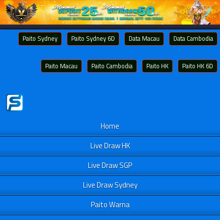
Paito Sydney
Paito Sydney 6D
Data Macau
Data Cambodia
Paito Macau
Paito Cambodia
Paito HK
Paito HK 6D
Home
Live Draw HK
Live Draw SGP
Live Draw Sydney
Paito Warna