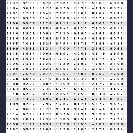
3
7
9
2
2
9
1
9
3
3
0
6
7
8
6
2
0
0
1
1
5
2
7
0
7
5
6
6
3
9
6
8
0
0
0
5
6
8
4
3
9
6
1
4
5
6
4
7
2
9
6
8
7
6
4
7
0
9
4
4
4
1
3
0
3
0
9
7
7
5
7
7
0
1
1
5
2
4
1
5
7
9
4
6
1
7
1
0
3
3
1
5
6
4
1
8
2
6
2
8
9
7
3
2
5
8
6
0
1
1
6
3
9
9
9
6
3
4
1
5
2
1
8
8
7
4
6
2
9
2
2
4
7
7
5
0
8
9
3
3
4
2
9
0
9
9
3
0
8
8
9
3
2
8
1
6
2
1
7
8
4
1
1
3
4
6
8
0
1
1
7
2
4
3
7
2
8
4
0
4
6
0
3
4
7
2
6
5
4
9
8
6
4
1
5
6
8
2
0
2
7
3
2
0
2
0
6
1
3
4
9
6
4
0
4
5
9
0
8
8
8
0
8
4
3
7
1
2
0
2
9
1
8
0
8
4
1
8
5
4
8
2
9
1
1
0
2
5
6
2
3
0
1
4
5
7
2
8
9
8
3
4
3
2
5
3
7
4
1
5
0
2
8
6
5
6
0
7
3
1
3
7
6
5
2
7
0
1
3
4
6
6
2
5
7
3
7
5
4
9
5
6
7
9
7
7
8
9
3
3
4
7
2
5
7
3
3
9
9
9
4
3
6
5
2
2
5
2
1
3
1
7
0
0
0
7
4
7
8
6
2
1
8
2
1
9
0
6
5
2
3
8
1
5
6
3
6
9
4
4
4
0
0
9
9
6
9
5
2
7
4
0
6
9
6
4
3
1
9
1
2
8
5
8
4
9
5
5
0
5
3
6
5
1
6
7
8
2
6
8
1
2
1
2
3
2
3
9
8
8
3
8
7
4
2
4
2
7
8
6
8
4
0
6
6
3
4
2
1
3
3
3
3
6
9
1
3
3
9
3
2
3
8
2
1
1
8
9
4
4
3
1
0
8
8
4
2
8
9
8
2
9
5
4
9
8
8
2
2
4
6
1
9
5
5
4
2
7
2
9
4
8
6
1
7
5
5
6
4
1
8
6
9
1
1
2
5
7
9
7
0
9
7
7
5
7
5
5
3
8
1
7
8
7
6
0
6
5
5
1
7
6
9
0
9
0
0
6
8
5
4
8
2
8
1
4
5
1
0
1
0
7
0
4
4
5
6
3
3
6
8
7
1
1
2
4
2
0
9
9
7
9
8
8
7
9
2
8
2
1
8
0
0
7
7
1
9
6
9
6
5
9
7
9
7
2
1
7
7
5
0
6
9
8
8
2
3
4
3
7
8
5
5
0
5
9
7
3
6
9
6
2
7
5
3
6
2
6
3
9
7
1
1
1
2
3
4
5
7
3
9
0
1
0
1
6
2
8
7
6
0
0
1
3
4
2
0
5
1
6
1
4
5
5
1
8
0
3
8
2
4
7
8
2
1
8
5
3
3
6
5
3
5
2
7
2
4
9
5
5
8
7
3
2
5
4
2
4
1
5
4
2
3
9
3
0
3
0
2
2
8
1
8
9
8
8
2
8
7
6
9
7
9
5
5
1
7
0
7
7
0
1
7
1
8
5
6
7
2
9
9
6
7
7
5
8
5
3
4
7
0
6
8
0
8
3
5
7
9
7
9
3
3
0
3
9
4
4
1
5
6
3
4
4
8
3
4
0
0
0
7
6
5
4
9
6
7
7
5
3
1
4
2
9
2
0
9
2
6
8
7
2
9
1
1
9
8
9
8
8
9
7
9
3
3
9
8
0
5
5
7
8
7
2
9
3
7
3
6
9
1
9
8
9
8
8
5
5
7
3
1
1
6
5
2
7
2
7
4
2
2
8
0
0
0
5
1
7
1
8
7
6
9
5
5
1
4
9
8
8
7
8
5
0
5
4
5
0
4
4
8
5
8
0
8
4
5
8
2
1
9
5
8
6
5
8
2
0
6
6
1
4
2
8
1
2
1
0
0
0
2
7
7
2
9
0
2
5
4
9