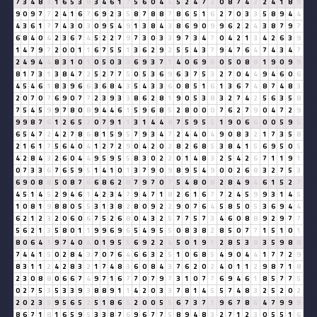
7
3
4
8
3
1
6
5
3
8
3
4
6
1
7
5
6
0
4
4
5
2
4
7
2
0
8
7
4
2
2
4
1
8
9
9
0
9
7
7
2
4
1
6
7
6
9
2
3
5
8
7
8
8
7
8
6
5
1
6
2
7
0
3
3
5
8
9
4
4
4
3
6
1
7
7
4
3
0
3
0
9
5
4
9
1
3
8
4
3
8
6
9
0
9
9
6
2
2
4
3
8
7
9
7
6
8
4
0
4
2
3
6
7
4
5
2
2
7
9
7
3
0
3
3
9
7
3
4
7
0
4
2
1
3
4
2
6
3
9
1
4
7
9
7
2
0
0
1
1
6
7
5
5
1
3
6
2
9
2
5
5
4
3
7
9
4
7
6
4
7
4
3
4
7
2
4
9
4
4
8
3
1
0
1
0
5
0
3
3
6
9
3
7
1
4
0
6
9
6
0
5
0
8
8
1
9
0
9
9
8
1
7
3
1
3
8
4
7
2
5
2
7
7
5
0
5
3
6
9
6
3
7
5
3
2
7
0
4
4
9
4
6
0
6
4
5
4
6
1
8
3
9
6
6
3
6
8
4
3
5
4
3
3
6
0
8
5
1
6
1
3
6
7
4
8
7
4
8
3
2
0
7
0
7
6
9
0
7
7
2
3
9
3
3
8
6
2
8
1
9
0
5
3
8
3
2
7
4
2
5
6
3
5
8
7
5
4
5
9
9
7
8
0
8
9
4
4
6
1
5
9
6
8
5
2
8
0
0
0
7
6
2
7
9
0
4
7
2
9
9
9
8
7
6
1
2
6
5
2
0
7
9
1
1
3
1
4
4
8
7
5
9
5
5
1
9
0
6
6
0
0
5
9
5
6
5
4
7
2
4
2
7
8
6
8
1
5
9
5
7
9
3
4
7
2
4
4
0
4
9
0
8
3
2
1
7
3
5
8
2
1
6
1
7
5
6
4
0
4
1
2
7
2
9
0
4
2
0
2
8
2
6
8
5
3
8
4
1
5
6
9
5
0
5
4
2
8
4
3
2
6
0
4
4
9
5
9
5
5
8
3
0
2
2
0
1
4
8
3
2
5
4
2
6
7
1
1
9
1
0
7
3
3
6
7
6
5
9
5
1
4
1
0
1
3
7
9
0
9
8
9
5
4
9
0
0
2
6
8
3
2
7
5
3
6
9
0
8
8
5
0
8
7
6
6
8
6
2
8
7
9
7
0
7
5
4
8
0
8
2
8
4
9
4
6
1
5
2
7
4
5
1
4
5
2
9
4
6
1
4
2
3
4
7
9
4
7
1
8
2
6
1
6
7
7
2
4
5
9
9
3
1
4
5
1
0
8
1
9
8
8
0
5
5
3
1
3
8
2
8
0
9
2
2
9
0
7
6
4
5
8
5
0
5
3
6
9
4
4
6
2
1
2
3
2
0
6
0
6
7
5
2
6
8
0
4
3
2
5
7
7
5
7
3
4
6
0
8
8
9
2
9
7
7
5
6
2
1
3
5
8
0
1
1
9
9
6
9
6
5
4
9
5
5
0
8
3
8
2
8
5
0
7
7
1
5
1
0
1
8
0
6
4
1
9
7
4
0
4
0
1
9
5
5
6
9
2
2
4
5
0
1
9
1
2
8
5
3
8
3
5
9
8
8
7
4
4
1
5
0
2
8
4
3
7
0
7
6
4
6
6
3
2
5
1
0
6
8
5
4
9
0
4
4
1
7
7
2
9
8
3
1
1
2
4
2
8
3
2
1
7
4
8
3
6
0
8
4
3
7
6
2
0
2
4
0
1
1
2
9
8
7
1
8
2
3
0
8
8
0
6
6
7
4
9
7
1
6
7
7
0
7
9
7
3
1
0
7
7
6
9
4
6
1
8
5
7
7
5
0
2
7
5
3
5
3
3
9
3
8
8
9
1
1
4
2
0
3
3
7
8
1
4
5
5
7
4
8
3
2
5
2
0
2
2
0
2
3
5
9
5
6
5
2
5
1
8
6
5
2
0
0
5
5
6
7
3
7
1
9
6
7
8
6
4
7
9
9
9
8
6
7
1
8
1
6
5
9
5
3
3
8
7
6
9
6
7
7
5
8
9
4
8
3
2
7
1
2
3
0
5
5
1
6