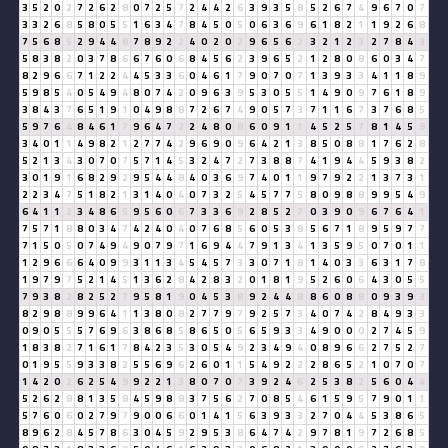
3
5
2
0
2
7
2
6
2
8
0
7
2
5
7
2
4
4
2
6
3
9
3
5
8
5
2
6
7
4
9
6
7
0
7
3
3
2
6
8
5
8
0
5
5
1
6
3
4
7
8
4
5
0
5
0
6
3
6
9
6
1
8
2
1
1
9
2
6
8
7
5
6
8
5
2
9
4
4
8
7
8
9
2
2
4
0
2
0
2
9
6
5
6
2
3
2
1
2
3
2
7
8
4
3
5
8
3
8
2
0
3
7
8
6
6
7
6
0
6
8
4
5
6
2
3
9
6
5
2
1
2
8
0
8
6
0
3
4
7
8
2
9
6
6
7
1
2
2
4
4
5
3
3
6
0
4
6
1
7
9
0
7
0
7
1
3
9
3
3
4
1
1
8
9
5
9
8
5
4
0
5
4
9
4
8
0
7
4
2
0
9
6
3
9
5
3
0
5
5
1
4
9
0
9
7
6
1
8
9
3
8
4
3
7
6
5
1
9
1
0
4
9
8
8
7
2
6
7
4
9
0
5
7
3
7
1
1
6
7
3
7
6
8
5
5
9
7
6
4
8
4
6
1
7
9
6
4
7
2
2
4
8
0
8
6
0
9
1
1
4
5
2
5
7
8
1
4
5
9
3
4
0
1
1
4
9
8
2
1
2
7
7
4
2
9
6
9
0
9
6
4
2
1
3
8
5
0
8
8
1
7
6
2
8
5
2
1
3
4
3
0
7
0
7
5
7
1
4
5
3
2
4
7
2
7
3
8
8
7
4
1
9
4
4
5
9
3
8
2
3
0
1
9
1
6
8
2
9
2
9
5
4
4
8
4
0
3
6
9
7
4
0
1
1
9
7
9
2
2
1
3
7
3
1
2
2
3
4
7
5
1
8
2
1
3
1
4
0
4
0
7
3
2
5
4
5
7
7
5
8
0
9
8
8
9
9
5
4
9
6
4
1
1
2
3
4
8
6
5
9
5
6
0
6
7
3
3
6
9
2
8
5
2
7
0
3
9
0
9
6
7
6
4
1
7
5
7
1
8
8
0
3
4
7
4
2
4
0
4
0
7
6
8
5
6
0
5
3
8
5
6
7
1
8
9
5
9
7
7
7
1
5
0
5
0
7
4
9
4
9
0
7
9
7
1
6
9
4
4
7
9
1
3
4
1
3
5
9
5
0
7
0
1
1
1
2
9
6
6
6
4
0
9
9
3
1
1
3
4
5
4
5
7
3
3
0
7
1
8
1
4
0
3
3
6
3
1
7
8
1
9
7
9
7
5
2
1
4
5
1
3
6
2
8
4
2
8
3
2
0
1
8
1
9
5
2
6
0
6
4
3
0
5
5
7
9
3
8
2
8
2
5
2
7
9
5
8
1
9
0
4
5
3
8
9
2
4
4
8
8
6
0
8
8
0
9
3
9
3
8
2
9
8
8
9
9
6
4
1
1
3
8
0
8
2
7
7
9
7
9
2
5
7
3
4
0
7
4
2
8
4
9
3
3
0
9
0
5
5
5
7
6
9
6
3
8
6
8
5
8
6
5
0
5
6
5
9
3
3
4
9
0
0
0
2
7
4
5
9
1
8
3
8
2
7
1
6
1
7
8
4
2
3
5
3
0
5
4
9
2
3
4
9
4
0
8
9
6
6
2
7
5
2
7
0
1
9
5
5
9
3
3
8
2
5
5
6
9
6
2
6
0
1
1
5
4
9
2
2
2
8
6
5
2
1
0
7
0
7
1
4
2
0
2
6
2
5
4
9
9
2
2
1
3
8
0
7
0
7
3
9
2
4
6
2
5
3
8
2
5
6
0
4
4
5
2
6
2
8
8
1
3
5
8
4
5
9
8
8
3
7
5
6
2
7
0
8
5
4
6
1
5
9
5
7
9
0
1
1
5
7
6
0
6
0
2
7
9
7
9
0
0
6
6
0
1
4
1
5
6
3
9
3
3
2
7
0
4
4
5
3
8
6
5
8
9
6
2
8
4
5
7
8
6
3
0
4
5
9
2
9
5
3
8
6
4
7
4
2
9
7
8
1
9
7
2
6
8
5