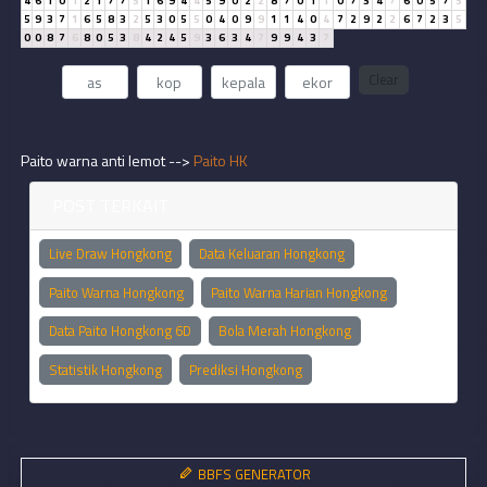
4
6
1
0
1
2
1
7
7
5
1
6
9
4
4
5
9
0
2
2
8
7
0
1
1
0
7
3
4
7
6
0
5
7
3
5
9
3
7
1
6
5
8
3
2
5
3
0
5
5
0
4
0
9
9
1
1
4
0
4
7
2
9
2
2
6
7
2
3
5
0
0
8
7
6
8
0
5
3
8
4
2
4
5
9
3
6
3
4
7
9
9
4
3
7
Clear
Paito warna anti lemot -->
Paito HK
POST TERKAIT
Live Draw Hongkong
Data Keluaran Hongkong
Paito Warna Hongkong
Paito Warna Harian Hongkong
Data Paito Hongkong 6D
Bola Merah Hongkong
Statistik Hongkong
Prediksi Hongkong
BBFS GENERATOR