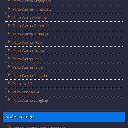
Paito Warna Singapore
Paito Warna Hongkong
Paito Warna Sydney
Paito Warna Cambodia
Paito Warna Bullseye
Paito Warna Pcso
Paito Warna Korea
Paito Warna Laos
Paito Warna Taipei
Paito Warna Nevada
Paito HK 6D
Paito Sydney 6D
Paito Warna Lengkap
Statistik Togel
Statistik Angka Togel Singapore