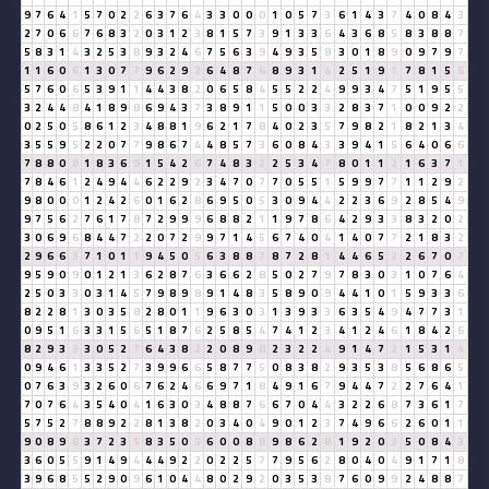
9
7
6
4
1
5
7
0
2
2
6
3
7
6
4
3
3
0
0
0
1
0
5
7
3
6
1
4
3
7
4
0
8
4
3
2
7
0
6
6
7
6
8
3
2
0
3
1
2
3
8
1
5
7
3
9
1
3
3
6
4
3
6
8
5
8
3
8
8
7
5
8
3
1
4
3
2
5
3
8
9
3
2
4
6
7
5
6
3
9
4
9
3
5
8
3
0
1
8
9
0
9
7
9
7
1
1
6
0
6
1
3
0
7
7
9
6
2
9
2
6
4
8
7
6
8
9
3
1
4
2
5
1
9
1
7
8
1
5
6
5
7
6
0
6
5
3
9
1
1
4
4
3
8
2
0
6
5
8
4
5
5
2
2
4
9
9
3
4
7
5
1
9
5
5
3
2
4
4
8
4
1
8
9
8
6
9
4
3
7
3
8
9
1
1
5
0
0
3
3
2
8
3
7
1
0
0
9
2
2
0
2
5
0
5
8
6
1
2
3
4
8
8
1
9
6
2
1
7
8
4
0
2
3
5
7
9
8
2
1
8
2
1
3
4
3
5
5
9
5
2
2
0
7
7
9
8
6
7
4
4
8
5
7
3
6
0
8
4
3
3
9
4
1
5
6
4
0
6
6
7
8
8
0
8
1
8
3
6
9
1
5
4
2
6
7
4
8
3
2
2
5
3
4
7
8
0
1
1
2
1
6
3
7
1
7
8
4
6
1
2
4
9
4
4
6
2
2
9
2
3
4
7
0
7
7
0
5
5
1
5
9
9
7
7
1
1
2
9
2
9
8
0
0
0
1
2
4
2
6
0
1
6
2
8
6
9
5
0
5
3
0
9
4
4
2
2
3
6
9
2
8
5
4
9
9
7
5
6
2
7
6
1
7
8
7
2
9
9
9
6
8
8
2
1
1
9
7
8
6
4
2
9
3
3
8
3
2
0
2
3
0
6
9
6
8
4
4
7
2
2
0
7
2
9
9
7
1
4
5
6
7
4
0
4
1
4
0
7
7
2
1
8
3
2
2
9
6
6
3
7
1
0
1
1
9
4
5
0
5
6
3
8
8
7
8
7
2
8
1
4
4
6
5
2
2
6
7
0
7
9
5
9
0
9
0
1
2
1
3
6
2
8
7
6
3
6
6
2
8
5
0
2
7
9
7
8
3
0
3
1
0
7
6
4
2
5
0
3
3
0
3
1
4
5
7
9
8
9
8
9
1
4
8
3
5
8
9
0
9
4
4
1
0
1
5
9
3
3
6
8
2
2
8
1
3
0
3
5
8
2
8
0
1
1
9
6
3
0
3
1
3
9
3
3
6
3
5
4
9
4
7
7
3
1
0
9
5
1
6
3
3
1
5
6
5
1
8
7
6
2
5
8
5
4
7
4
1
2
3
4
1
2
4
6
1
8
4
2
6
8
2
9
3
3
3
0
5
2
7
6
4
3
8
2
2
0
8
9
8
2
3
2
2
4
9
1
4
7
2
1
5
3
1
4
0
9
4
6
1
3
3
5
2
7
3
9
9
6
6
5
8
7
7
5
0
8
3
8
2
9
3
5
3
8
5
6
8
6
5
0
7
6
3
9
3
2
6
0
6
7
6
2
4
6
6
9
7
1
8
4
9
1
6
7
9
4
4
7
2
2
7
6
4
1
7
0
7
6
4
3
5
4
0
4
1
6
3
0
3
4
8
8
7
6
6
7
0
4
4
3
2
2
6
8
7
3
6
1
7
5
7
5
2
7
8
8
9
2
2
8
1
3
8
2
0
3
4
0
4
9
0
1
2
3
7
4
9
6
6
2
6
0
1
1
9
0
8
9
8
3
7
2
3
5
8
3
5
0
5
6
0
0
8
8
9
8
6
2
8
1
9
2
0
2
5
0
8
4
3
3
6
0
5
5
9
1
4
9
4
4
4
9
2
2
0
2
2
5
7
7
9
5
6
2
8
0
4
0
4
9
1
7
1
8
3
9
6
8
5
5
2
9
0
9
6
1
0
4
4
8
0
2
9
2
0
3
5
3
8
7
6
0
9
9
2
4
8
8
7