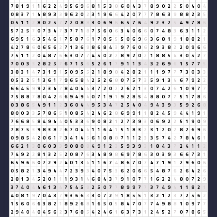
7
8
1
9
1
1
6
2
2
4
9
5
6
9
6
8
1
5
3
8
6
0
4
3
7
8
9
0
2
2
5
0
4
0
4
0
8
3
7
1
4
8
9
3
3
9
6
2
0
2
3
1
9
6
6
4
2
0
7
7
7
8
6
3
9
8
8
2
3
5
0
5
1
1
2
8
0
2
5
7
7
2
0
8
8
3
0
6
9
6
6
5
7
6
4
9
2
3
2
5
4
9
7
8
6
5
7
2
5
7
0
7
3
4
7
3
7
7
1
8
7
5
6
0
6
3
4
0
6
6
0
7
4
8
3
6
3
1
1
2
6
9
5
1
6
3
5
4
6
1
7
5
8
7
6
1
7
0
5
5
5
0
6
9
6
3
6
8
1
9
1
8
8
2
1
4
2
7
8
6
0
6
5
6
2
7
1
3
6
9
8
6
8
4
3
9
7
6
0
6
2
9
3
8
2
2
0
9
6
6
7
5
1
1
2
0
4
8
7
6
6
3
0
7
7
4
5
0
2
2
8
9
2
0
2
1
8
8
5
4
3
0
5
2
7
7
0
0
3
3
2
8
2
5
7
6
7
1
5
6
5
2
6
1
7
9
1
1
3
4
3
2
6
9
6
1
5
7
7
5
3
8
3
1
4
7
3
1
9
1
5
0
9
5
5
2
1
8
9
8
4
2
8
2
1
1
1
9
7
7
7
3
0
3
3
0
5
3
2
5
1
3
6
1
7
9
6
5
8
4
2
5
2
6
8
0
7
5
7
3
5
9
1
3
4
6
7
9
2
2
6
6
4
5
9
9
2
3
4
7
8
4
0
4
4
3
7
2
0
2
2
6
2
1
3
0
7
4
2
6
1
0
9
7
7
7
5
8
8
7
8
0
4
2
6
6
9
4
9
4
0
7
1
9
1
9
2
8
5
4
8
8
0
7
7
5
1
7
8
6
0
3
8
6
5
4
9
1
1
2
3
6
0
4
4
9
5
3
4
7
2
5
4
0
4
9
4
3
9
3
5
9
2
6
8
8
0
0
3
3
5
7
8
6
5
1
0
8
5
4
2
4
6
2
8
6
9
9
1
1
8
2
4
5
9
4
4
1
9
1
7
6
6
8
5
8
4
9
4
4
0
5
3
3
6
9
0
8
2
1
2
7
3
9
3
0
6
9
2
2
5
1
9
0
9
7
8
7
5
3
9
8
3
8
2
6
7
0
4
4
1
1
6
4
1
5
1
8
3
2
3
1
2
0
2
8
2
6
9
6
0
9
8
5
4
2
0
6
1
7
3
4
1
4
5
6
1
0
8
8
7
1
1
2
3
3
5
7
4
2
7
8
4
6
1
6
6
2
1
3
0
6
0
3
3
9
0
8
0
8
4
9
1
2
3
5
9
3
9
3
1
8
4
3
7
2
4
1
1
2
7
4
9
2
2
8
1
3
2
5
2
0
8
7
6
3
4
8
9
8
6
9
7
8
6
3
0
3
9
3
6
6
7
3
1
6
5
9
6
6
0
7
2
9
2
4
0
1
3
4
1
1
6
7
4
8
6
7
0
7
4
7
1
9
1
2
9
6
0
6
0
5
8
2
1
3
4
9
4
4
7
2
3
9
3
4
0
7
5
3
6
2
0
6
6
5
4
8
7
6
2
6
4
2
6
2
8
1
3
4
5
2
0
1
1
1
9
3
1
4
6
8
4
3
7
9
1
0
7
7
1
6
2
2
4
8
0
7
2
9
3
7
4
0
4
4
6
1
3
4
7
5
4
5
9
2
5
0
7
7
8
9
9
7
7
3
7
4
9
4
1
1
8
2
1
4
0
8
1
9
7
0
4
3
7
9
3
6
6
3
3
0
7
2
9
1
8
5
5
1
3
2
1
2
3
7
2
5
6
2
1
5
6
0
6
6
3
8
2
1
8
9
2
6
8
1
6
5
0
5
8
4
7
0
7
7
4
9
8
8
1
0
9
7
7
2
9
4
0
4
0
4
5
6
2
3
7
6
8
5
4
2
4
6
1
6
3
7
3
1
2
4
5
2
7
0
7
8
6
5