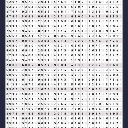
1
2
9
7
7
9
5
7
8
6
2
9
3
1
4
5
7
4
1
5
1
1
0
5
5
2
7
3
6
9
3
3
5
2
7
6
2
4
4
8
1
3
5
3
8
4
4
6
1
7
3
2
4
9
4
5
2
0
7
7
9
9
5
7
3
7
9
2
5
7
4
7
6
7
4
9
2
1
1
2
6
5
2
5
7
4
1
8
1
9
7
5
4
3
7
4
2
2
3
5
0
4
2
8
1
6
7
9
4
4
3
0
9
1
1
8
0
6
9
6
2
9
7
1
8
8
3
0
0
0
7
4
4
5
9
8
8
5
3
8
1
0
9
2
2
9
5
6
9
6
7
1
0
5
5
3
7
9
8
8
0
2
8
6
5
7
3
4
4
8
2
0
7
2
9
8
3
3
1
4
3
5
9
3
3
9
6
6
3
9
4
1
7
7
5
8
9
6
4
1
6
0
4
1
5
9
6
0
4
4
7
5
7
2
9
9
4
5
6
2
8
7
3
7
1
1
2
1
4
5
2
4
5
3
8
9
2
3
0
3
9
2
4
7
2
5
6
5
2
7
0
5
2
1
3
5
1
1
4
5
8
9
0
6
6
9
6
4
8
3
4
3
2
4
6
1
8
9
1
1
4
0
9
7
7
8
9
1
6
7
4
3
8
3
2
6
5
1
2
3
1
5
3
6
9
7
6
7
6
4
3
7
2
5
7
0
0
9
0
9
1
9
4
0
4
4
6
9
7
7
4
5
2
1
3
0
5
6
1
7
6
0
7
7
5
0
6
8
3
2
8
0
3
8
2
6
9
1
6
7
2
3
8
8
7
9
9
7
3
1
9
7
8
7
6
0
6
3
5
8
2
9
8
4
3
1
7
3
6
9
9
4
0
6
6
5
9
4
3
7
4
5
2
2
4
0
5
9
7
7
8
7
8
5
4
7
6
4
7
2
8
4
6
1
7
9
4
9
3
3
5
3
1
1
2
3
3
4
8
3
1
8
9
4
4
1
3
2
1
3
8
6
3
6
9
2
8
0
0
0
6
0
8
5
4
8
5
2
4
6
9
8
0
3
3
4
3
3
0
3
3
2
0
7
7
3
8
6
0
6
6
8
3
9
3
7
0
9
7
7
2
9
9
6
6
2
9
1
4
5
6
2
2
0
2
1
3
6
3
9
3
0
1
5
6
6
9
6
0
6
4
8
5
4
9
9
9
7
8
6
3
1
0
6
6
4
2
7
8
6
7
4
1
2
3
4
5
8
3
2
7
8
0
2
2
8
1
4
3
7
9
4
9
8
8
8
9
4
3
7
7
5
9
1
1
0
9
8
3
2
7
7
5
4
9
9
1
2
3
5
4
8
7
4
2
6
8
8
1
9
4
9
1
5
6
5
7
6
7
4
6
2
8
4
3
3
7
5
4
9
5
9
0
9
9
9
1
3
8
2
1
6
7
9
7
3
2
6
8
5
6
3
2
7
9
0
0
9
1
1
6
5
1
6
7
0
7
3
5
8
5
8
0
2
2
1
0
9
3
3
9
1
1
4
5
0
8
2
7
9
7
0
2
1
3
1
8
9
3
3
0
9
3
3
6
1
5
2
1
3
5
5
3
7
1
6
2
5
3
8
9
8
1
5
6
3
3
7
2
9
0
3
6
5
2
9
9
0
7
7
1
0
6
4
1
2
5
6
0
6
7
6
4
4
8
4
0
2
9
2
6
7
6
8
5
6
9
5
9
5
9
4
6
7
4
5
7
9
0
9
9
9
7
8
6
0
1
0
9
9
7
8
9
5
5
2
0
6
6
3
8
1
7
2
9
4
6
7
9
7
0
1
8
8
7
6
3
5
8
4
2
0
7
9
7
3
9
5
1
6
3
9
2
4
6
4
1
9
3
3
8
1
7
8
6
8
9
6
1
7
5
0
5
4
9
4
1
5
2
7
0
1
6
1
7
5
4
9
0
9
6
4
1
6
7
9
3
9
2
2
9
2
0
6
6
0
6
5
5
1
9
0
6
4
1
8
8
0
9
9
0
8
8
2
1
0
4
4
7
2