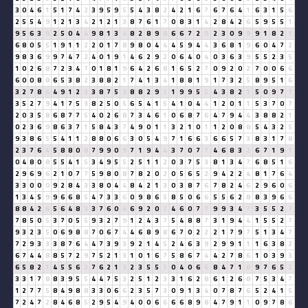
3
0
4
6
1
5
1
7
4
2
3
9
5
9
5
5
4
3
8
2
4
2
1
6
7
6
7
6
4
1
6
3
1
5
6
2
5
5
4
9
1
2
1
3
4
2
1
2
1
3
8
7
6
1
7
0
8
3
1
4
2
8
4
2
6
5
9
5
5
1
9
5
6
3
9
2
5
0
4
4
9
8
1
3
4
8
2
8
9
8
6
6
7
2
9
2
3
0
9
9
9
1
8
2
1
6
8
0
5
5
1
9
1
1
2
2
0
1
7
8
9
8
0
4
4
4
5
9
4
4
3
6
8
1
9
6
0
4
7
2
9
8
3
6
9
9
7
4
7
2
4
0
1
9
1
4
6
2
9
2
0
6
4
0
4
0
3
6
3
9
5
5
2
3
5
1
0
2
6
8
7
2
3
4
7
0
1
8
1
9
6
4
2
6
8
1
6
5
2
7
0
9
2
0
2
7
0
0
6
6
6
0
0
8
8
6
5
3
8
2
3
8
8
2
1
7
4
1
3
4
1
8
8
1
9
1
7
3
2
5
8
9
5
1
6
3
2
7
8
6
4
9
1
2
3
3
8
7
5
3
8
8
2
9
2
1
9
9
5
5
4
3
8
2
1
5
0
9
7
7
3
5
2
7
9
4
1
7
5
3
8
2
5
0
5
6
5
4
1
5
4
1
0
4
4
1
2
0
1
1
5
3
7
0
7
2
0
3
5
8
6
8
7
7
5
4
0
2
6
8
7
3
4
6
1
0
6
8
7
6
4
7
9
4
4
3
8
8
2
1
0
2
3
6
9
8
6
3
7
1
5
8
4
3
7
4
9
0
1
1
3
2
1
0
1
1
2
0
8
8
5
4
3
2
5
9
3
8
6
5
5
4
1
1
2
8
8
0
6
6
3
0
5
4
9
7
1
6
6
3
6
6
5
7
3
8
3
1
7
8
2
3
7
6
4
5
8
8
0
8
7
9
9
0
9
7
1
9
4
4
3
7
0
7
7
4
6
8
3
2
6
7
1
9
1
0
4
8
0
8
5
5
4
1
5
3
4
9
5
5
2
5
1
1
2
0
3
7
5
3
8
1
3
4
7
6
8
5
1
6
2
9
6
9
6
2
1
0
7
7
5
9
8
0
8
7
8
2
0
2
0
5
6
5
2
9
4
2
2
4
8
1
7
6
4
3
3
0
0
0
9
2
8
4
3
3
8
0
4
4
8
4
2
1
3
0
3
8
7
6
7
8
2
4
6
2
9
6
0
6
1
3
4
5
9
9
6
6
8
5
4
7
3
3
6
0
9
8
6
5
8
5
0
6
6
5
5
6
2
8
8
3
9
6
6
8
8
4
2
6
5
6
4
8
3
3
7
6
0
6
6
9
2
0
2
4
6
0
7
7
9
9
3
4
7
3
5
5
2
7
7
8
5
0
5
3
7
0
5
5
9
3
2
7
9
1
2
4
3
7
5
4
8
8
7
3
1
9
4
4
1
5
5
2
7
9
3
2
3
5
0
6
9
8
8
7
0
6
7
4
4
6
8
9
8
6
7
0
2
2
2
1
7
9
7
5
1
3
4
7
7
2
9
3
3
3
8
7
6
4
4
7
3
9
3
9
2
1
4
5
2
4
6
3
9
2
9
9
1
1
1
6
3
8
2
6
7
4
4
8
8
5
7
2
9
7
5
2
1
3
1
0
1
6
7
5
8
6
7
4
4
2
7
8
6
1
0
3
9
3
6
5
8
2
1
4
5
5
6
2
7
6
2
1
3
2
3
5
5
1
0
4
0
6
6
8
4
7
1
8
9
7
6
5
2
3
3
1
7
8
8
3
9
5
5
4
4
7
5
3
2
5
1
2
3
3
1
6
2
8
6
1
2
6
8
7
5
3
4
7
1
2
7
7
5
8
4
9
8
8
3
3
0
6
6
2
3
5
7
3
0
9
1
3
4
0
7
8
7
6
5
2
4
1
5
7
2
4
7
2
8
4
6
8
5
2
9
5
4
9
4
0
0
6
6
6
6
8
9
8
4
7
9
1
1
0
9
7
8
6