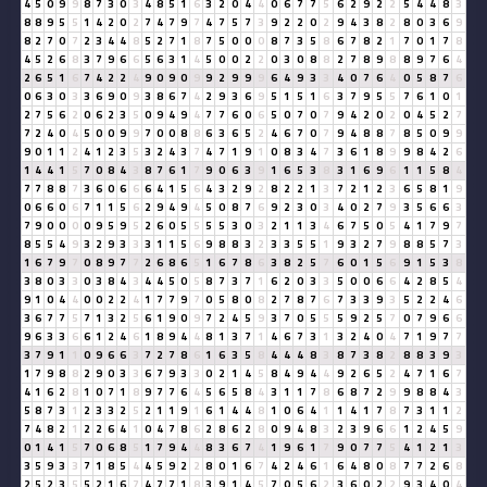
4
5
0
9
9
8
7
3
0
3
4
8
5
1
6
3
2
0
4
4
0
6
7
7
5
6
2
9
2
2
5
4
4
8
3
8
8
9
5
5
1
4
2
0
2
7
4
7
9
7
4
7
5
7
3
9
2
2
0
2
9
4
3
8
2
8
0
3
6
9
8
2
7
0
7
2
3
4
4
8
5
2
7
1
8
7
5
0
0
0
8
7
3
5
8
6
7
8
2
1
7
0
1
7
8
4
5
2
6
8
3
7
9
6
6
5
6
3
1
4
5
0
0
2
2
0
3
0
8
8
2
7
8
9
8
8
9
7
6
4
2
6
5
1
6
7
4
2
2
4
9
0
9
0
9
9
2
9
9
9
6
4
9
3
3
4
0
7
6
4
0
5
8
7
6
0
6
3
0
3
3
6
9
0
9
3
8
6
7
4
2
9
3
6
9
5
1
5
1
6
3
7
9
5
5
7
6
1
0
1
2
7
5
6
2
0
6
2
3
5
0
9
4
9
4
7
7
6
0
6
5
0
7
0
7
9
4
2
0
2
0
4
5
2
7
7
2
4
0
4
5
0
0
9
9
7
0
0
8
8
6
3
6
5
2
4
6
7
0
7
9
4
8
8
7
8
5
0
9
9
9
0
1
1
2
4
1
2
3
5
3
2
4
3
7
4
7
1
9
1
0
8
3
4
7
3
6
1
8
9
9
8
4
2
6
1
4
4
1
5
7
0
8
4
3
8
7
6
1
7
9
0
6
3
9
1
6
5
3
8
3
1
6
9
6
1
1
5
8
4
7
7
8
8
7
3
6
0
6
6
6
4
1
5
6
4
3
2
9
2
8
2
2
1
3
7
2
1
2
3
6
5
8
1
9
0
6
6
0
6
7
1
1
5
6
2
9
4
9
4
5
0
8
7
6
9
2
3
0
3
4
0
2
7
9
3
5
6
6
3
7
9
0
0
0
0
9
5
9
5
2
6
0
5
5
5
5
3
0
3
2
1
1
3
4
6
7
5
0
5
4
1
7
9
7
8
5
5
4
9
3
2
9
3
3
3
1
1
5
6
9
8
8
3
2
3
3
5
5
1
9
3
2
7
9
8
8
5
7
3
1
6
7
9
7
0
8
9
7
7
2
6
8
6
5
1
6
7
8
6
3
8
2
5
7
6
0
1
5
6
9
1
5
3
8
3
8
0
3
3
0
3
8
4
3
4
4
5
0
5
8
7
3
7
1
6
2
0
3
3
5
0
0
6
6
4
2
8
5
4
9
1
0
4
4
0
0
2
2
4
1
7
7
9
7
0
5
8
0
8
2
7
8
7
6
7
3
3
9
3
5
2
2
4
6
3
6
7
7
5
7
1
3
2
5
6
1
9
0
9
7
2
4
5
9
3
7
0
5
5
5
9
2
5
7
0
7
9
6
6
9
6
3
3
6
6
1
2
4
6
1
8
9
4
4
8
1
3
7
1
4
6
7
3
1
3
2
4
0
4
7
1
9
7
7
3
7
9
1
1
0
9
6
6
3
7
2
7
8
6
1
6
3
5
8
4
4
4
8
3
8
7
3
8
2
8
8
3
9
3
1
7
9
8
8
2
9
0
3
3
6
7
9
3
3
0
2
1
4
5
8
4
9
4
4
9
2
6
5
2
4
7
1
6
7
4
1
6
2
8
1
0
7
1
8
9
7
7
6
4
5
6
5
8
4
3
1
1
7
8
6
8
7
2
9
9
8
8
4
3
5
8
7
3
1
2
3
3
2
5
2
1
1
9
1
6
1
4
4
8
1
0
6
4
1
1
4
1
7
8
7
3
1
1
2
7
4
8
2
1
2
2
6
4
1
0
4
7
8
6
2
8
6
2
8
0
9
4
8
3
2
3
9
6
6
1
2
4
5
9
0
1
4
1
5
7
0
6
8
5
1
7
9
4
4
8
3
6
7
4
1
9
6
1
7
9
0
7
7
5
4
1
2
1
3
3
5
9
3
3
7
1
8
5
4
4
5
9
2
2
8
0
1
6
7
4
2
4
6
1
6
4
8
0
8
7
7
2
6
8
2
5
2
3
5
5
2
1
6
7
4
7
7
1
8
3
9
1
4
5
7
0
5
6
2
3
6
0
2
2
9
3
4
0
4