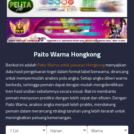
Paito Warna Hongkong
Berikut ini adalah
Paito Warna untuk pasaran Hongkong
menyajikan
data hasil pengeluaran togel dalam format tabel berwarna, dirancang
untuk mempermudah analisis pola angka. Setiap angka diberi warna
berbeda, sehingga pemain dapat dengan mudah mengidentifikasi
tren hasil undian sebelumnya secara visual. Alat ini membantu
pemain menyusun prediksi dengan lebih cepat dan efisien. Dengan
Paito Warna, analisis angka menjadi lebih praktis, mendukung
pemain dalam merancang strategi taruhan yang lebih terarah untuk
meningkatkan peluang kemenangan.