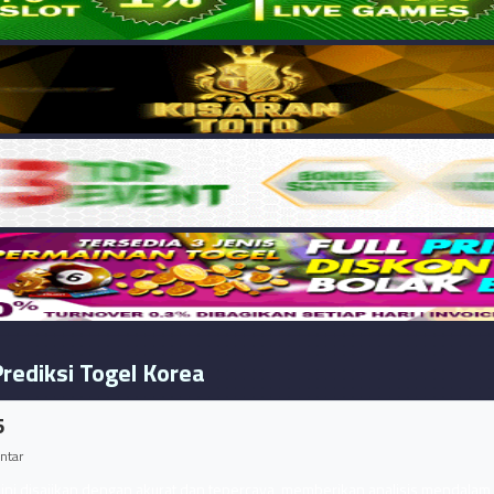
rediksi Togel Korea
5
ntar
ini disajikan dengan akurat dan tepercaya, memberikan analisis mendalam