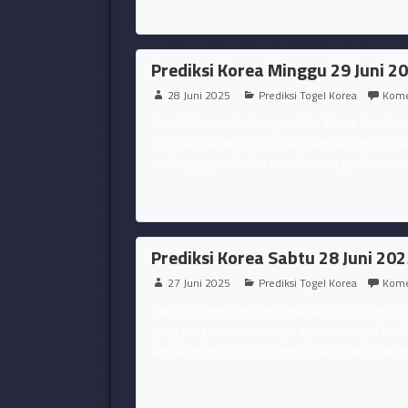
Prediksi Korea Minggu 29 Juni 2
28 Juni 2025
Prediksi Togel Korea
Kome
Data SGP memberikan prediksi Korea Prediksi 
yang sangat membantu para pemain togel unt
berharga, prediksi ini memberikan gambaran me
Prediksi Korea Sabtu 28 Juni 20
27 Juni 2025
Prediksi Togel Korea
Kome
Data SGP memberikan prediksi Korea Prediksi 
yang sangat membantu para pemain togel unt
berharga, prediksi ini memberikan gambaran me