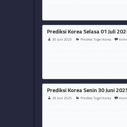
berharga, prediksi ini memberikan gambaran me
Prediksi Korea Selasa 01 Juli 202
30 Juni 2025
Prediksi Togel Korea
Kome
Data SGP memberikan prediksi Korea Prediksi 
yang sangat membantu para pemain togel unt
berharga, prediksi ini memberikan gambaran me
Prediksi Korea Senin 30 Juni 202
29 Juni 2025
Prediksi Togel Korea
Kome
Data SGP memberikan prediksi Korea Prediksi 
yang sangat membantu para pemain togel unt
berharga, prediksi ini memberikan gambaran me