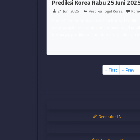
Prediksi Korea Rabu 25 Juni 202
24 Juni 2025
Prediksi Togel Korea
Kome
Data SGP memberikan prediksi Korea Prediksi 
yang sangat membantu para pemain togel unt
berharga, prediksi ini memberikan gambaran me
« First
« Prev
Generator LN