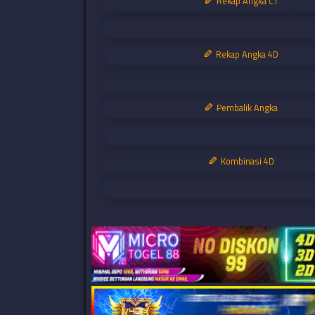
Rekap Angka CT
Rekap Angka 4D
Pembalik Angka
Kombinasi 4D