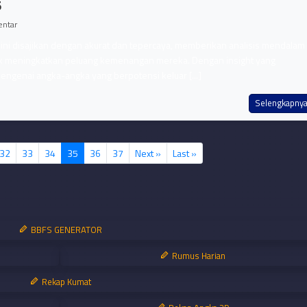
5
ntar
ini disajikan dengan akurat dan tepercaya, memberikan analisis mendalam
uk meningkatkan peluang kemenangan mereka. Dengan insight yang
ngenai angka-angka yang berpotensi keluar [...]
Selengkapny
32
33
34
35
36
37
Next »
Last »
BBFS GENERATOR
Rumus Harian
Rekap Kumat