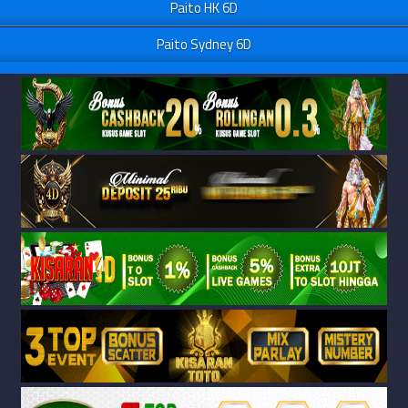
Paito HK 6D
Paito Sydney 6D