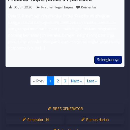
30 Juli 2026
Prediksi Togel Taipei
Komentar
Data SGP memberikan prediksi Taipei Prediksi ini disajikan
dengan akurat dan tepercaya, memberikan analisis mendalam
yang sangat membantu para pemain togel untuk meningkatkan
peluang kemenangan mereka. Dengan insight yang berharga,
prediksi ini memberikan gambaran mengenai angka-angka yang
berpotensi keluar [...]
Selengkapnya
« Prev
1
2
3
Next »
Last »
BBFS GENERATOR
Generator LN
Rumus Harian