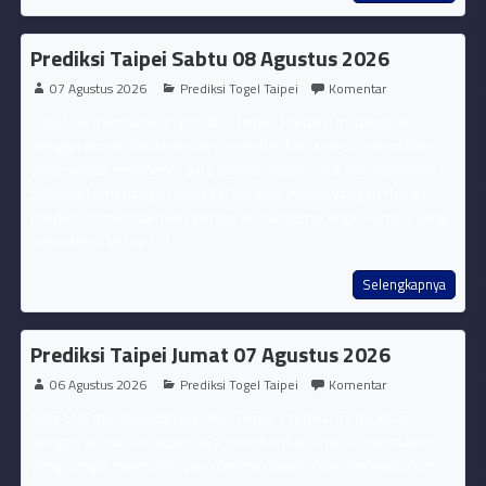
Prediksi Taipei Sabtu 08 Agustus 2026
07 Agustus 2026
Prediksi Togel Taipei
Komentar
Data SGP memberikan prediksi Taipei Prediksi ini disajikan
dengan akurat dan tepercaya, memberikan analisis mendalam
yang sangat membantu para pemain togel untuk meningkatkan
peluang kemenangan mereka. Dengan insight yang berharga,
prediksi ini memberikan gambaran mengenai angka-angka yang
berpotensi keluar [...]
Selengkapnya
Prediksi Taipei Jumat 07 Agustus 2026
06 Agustus 2026
Prediksi Togel Taipei
Komentar
Data SGP memberikan prediksi Taipei Prediksi ini disajikan
dengan akurat dan tepercaya, memberikan analisis mendalam
yang sangat membantu para pemain togel untuk meningkatkan