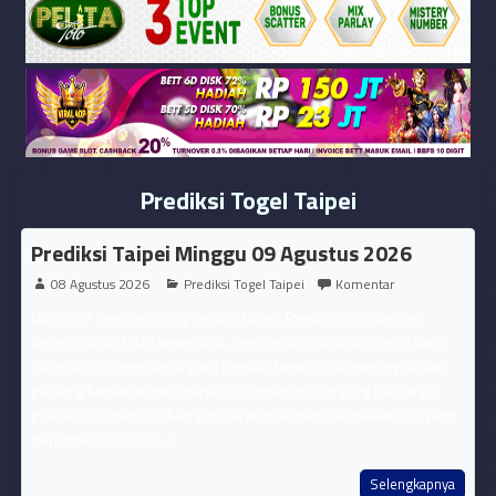
Prediksi Togel Taipei
Prediksi Taipei Minggu 09 Agustus 2026
08 Agustus 2026
Prediksi Togel Taipei
Komentar
Data SGP memberikan prediksi Taipei Prediksi ini disajikan
dengan akurat dan tepercaya, memberikan analisis mendalam
yang sangat membantu para pemain togel untuk meningkatkan
peluang kemenangan mereka. Dengan insight yang berharga,
prediksi ini memberikan gambaran mengenai angka-angka yang
berpotensi keluar [...]
Selengkapnya