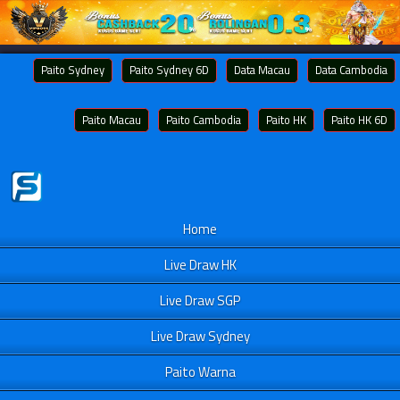
Paito Sydney
Paito Sydney 6D
Data Macau
Data Cambodia
Paito Macau
Paito Cambodia
Paito HK
Paito HK 6D
Home
Live Draw HK
Live Draw SGP
Live Draw Sydney
Paito Warna