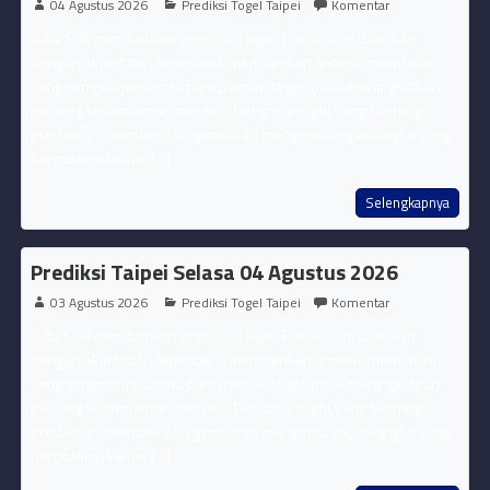
04 Agustus 2026
Prediksi Togel Taipei
Komentar
Data SGP memberikan prediksi Taipei Prediksi ini disajikan
dengan akurat dan tepercaya, memberikan analisis mendalam
yang sangat membantu para pemain togel untuk meningkatkan
peluang kemenangan mereka. Dengan insight yang berharga,
prediksi ini memberikan gambaran mengenai angka-angka yang
berpotensi keluar [...]
Selengkapnya
Prediksi Taipei Selasa 04 Agustus 2026
03 Agustus 2026
Prediksi Togel Taipei
Komentar
Data SGP memberikan prediksi Taipei Prediksi ini disajikan
dengan akurat dan tepercaya, memberikan analisis mendalam
yang sangat membantu para pemain togel untuk meningkatkan
peluang kemenangan mereka. Dengan insight yang berharga,
prediksi ini memberikan gambaran mengenai angka-angka yang
berpotensi keluar [...]