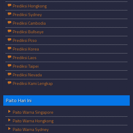
Prediksi Hongkong
Prediksi Sydney
Prediksi Cambodia
Prediksi Bullseye
Prediksi Pcso
Prediksi Korea
Prediksi Laos
Prediksi Taipei
Prediksi Nevada
Prediksi Kami Lengkap
Paito Hari Ini
Paito Warna Singapore
Paito Warna Hongkong
Paito Warna Sydney