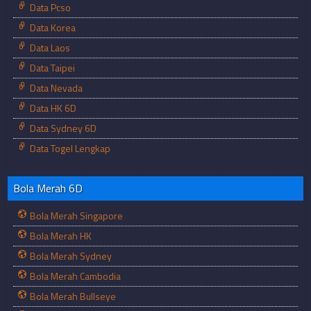
Data Pcso
Data Korea
Data Laos
Data Taipei
Data Nevada
Data HK 6D
Data Sydney 6D
Data Togel Lengkap
Bola Merah 6D
Bola Merah Singapore
Bola Merah HK
Bola Merah Sydney
Bola Merah Cambodia
Bola Merah Bullseye