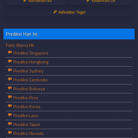
Kombinasi 4D
Kolaborasi LN
Kalkulator Togel
Prediksi Hari Ini
Paito Warna HK
Prediksi Singapore
Prediksi Hongkong
Prediksi Sydney
Prediksi Cambodia
Prediksi Bullseye
Prediksi Pcso
Prediksi Korea
Prediksi Laos
Prediksi Taipei
Prediksi Nevada