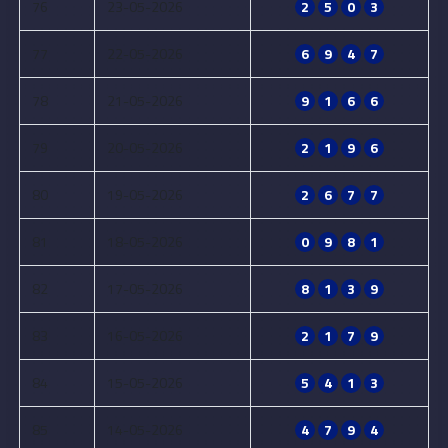
76
23-05-2026
2
5
0
3
77
22-05-2026
6
9
4
7
78
21-05-2026
9
1
6
6
79
20-05-2026
2
1
9
6
80
19-05-2026
2
6
7
7
81
18-05-2026
0
9
8
1
82
17-05-2026
8
1
3
9
83
16-05-2026
2
1
7
9
84
15-05-2026
5
4
1
3
85
14-05-2026
4
7
9
4