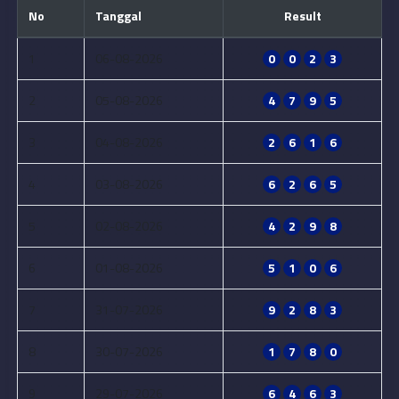
No
Tanggal
Result
1
06-08-2026
0
0
2
3
2
05-08-2026
4
7
9
5
3
04-08-2026
2
6
1
6
4
03-08-2026
6
2
6
5
5
02-08-2026
4
2
9
8
6
01-08-2026
5
1
0
6
7
31-07-2026
9
2
8
3
8
30-07-2026
1
7
8
0
9
29-07-2026
6
4
6
3