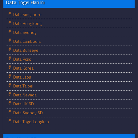
Data Togel Hari Ini
Data Singapore
Data Hongkong
Data Sydney
Data Cambodia
Data Bullseye
Data Pcso
Data Korea
Data Laos
Data Taipei
Data Nevada
Data HK 6D
Data Sydney 6D
Data Togel Lengkap