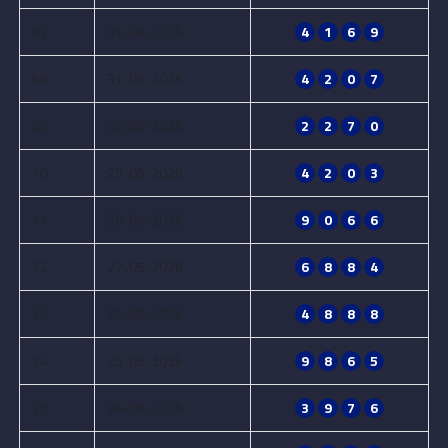
67
01-06-2026
4
1
6
9
68
31-05-2026
4
2
0
7
69
30-05-2026
2
2
7
0
70
29-05-2026
4
2
0
3
71
28-05-2026
9
0
6
6
72
27-05-2026
6
8
8
4
73
26-05-2026
4
8
8
8
74
25-05-2026
9
8
6
5
75
24-05-2026
3
9
7
6