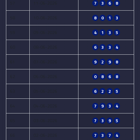
57
11-06-2026
7
3
6
8
58
10-06-2026
8
0
1
3
59
09-06-2026
4
1
3
5
60
08-06-2026
6
3
3
4
61
07-06-2026
9
2
9
8
62
06-06-2026
0
8
6
8
63
05-06-2026
6
2
2
5
64
04-06-2026
7
9
3
4
65
03-06-2026
7
3
9
5
66
02-06-2026
7
3
7
4