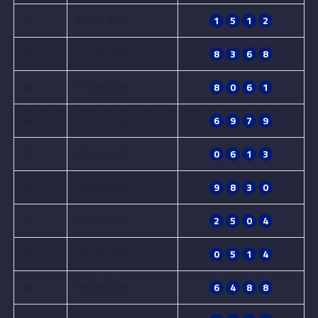
86
13-05-2026
1
5
1
2
87
12-05-2026
8
3
6
8
88
11-05-2026
8
0
6
1
89
10-05-2026
6
9
7
9
90
09-05-2026
0
6
1
3
91
08-05-2026
9
8
3
0
92
07-05-2026
2
5
0
4
93
06-05-2026
0
5
1
4
94
05-05-2026
6
4
8
8