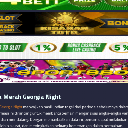
a Merah Georgia Night
Georgia Night
menyajikan hasil undian togel dari periode sebelumnya dala
rmasi ini dirancang untuk membantu pemain menganalisis angka-angka ya
 undian mendatang. Dengan memanfaatkan data ini, pemain dapat melakukan
g lebih akurat, dan meningkatkan peluang kemenangan dalam permainan.