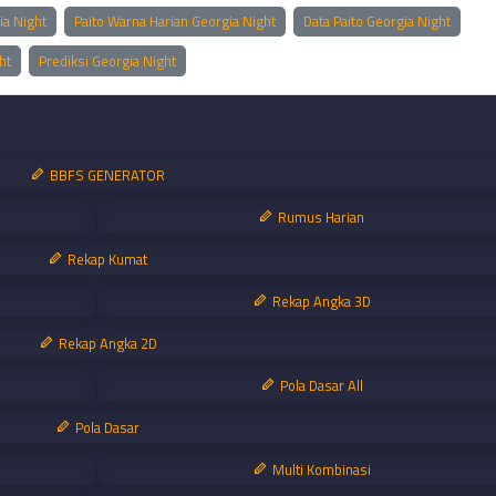
ia Night
Paito Warna Harian Georgia Night
Data Paito Georgia Night
ht
Prediksi Georgia Night
BBFS GENERATOR
Rumus Harian
Rekap Kumat
Rekap Angka 3D
Rekap Angka 2D
Pola Dasar All
Pola Dasar
Multi Kombinasi