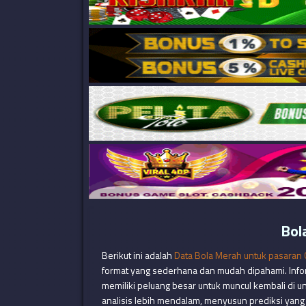
Bol
Berikut ini adalah
Data Bola Merah untuk pasaran 
format yang sederhana dan mudah dipahami. Info
memiliki peluang besar untuk muncul kembali di
analisis lebih mendalam, menyusun prediksi yan