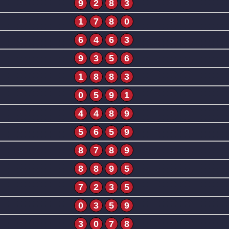
9
2
8
3
1
7
8
0
6
4
6
3
9
3
5
6
1
8
8
3
0
5
9
1
4
4
8
9
5
6
5
9
8
7
8
9
8
8
9
5
7
2
3
5
0
3
5
9
3
0
7
8