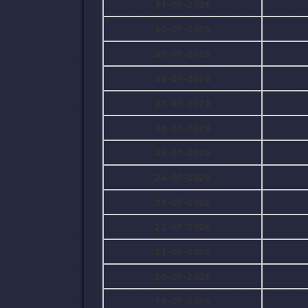
31-07-2026
30-07-2026
29-07-2026
28-07-2026
27-07-2026
26-07-2026
25-07-2026
24-07-2026
23-07-2026
22-07-2026
21-07-2026
20-07-2026
19-07-2026