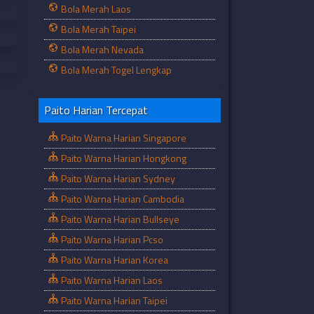
Bola Merah Laos
Bola Merah Taipei
Bola Merah Nevada
Bola Merah Togel Lengkap
Paito Harian Tercepat
Paito Warna Harian Singapore
Paito Warna Harian Hongkong
Paito Warna Harian Sydney
Paito Warna Harian Cambodia
Paito Warna Harian Bullseye
Paito Warna Harian Pcso
Paito Warna Harian Korea
Paito Warna Harian Laos
Paito Warna Harian Taipei