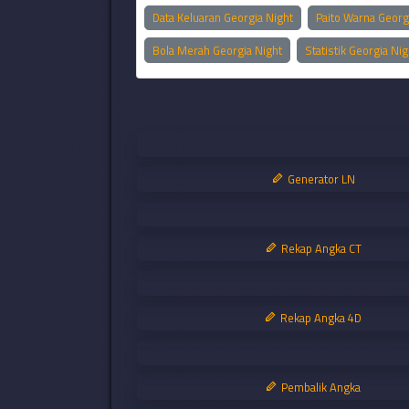
Data Keluaran Georgia Night
Paito Warna Georg
Bola Merah Georgia Night
Statistik Georgia Nig
Generator LN
Rekap Angka CT
Rekap Angka 4D
Pembalik Angka