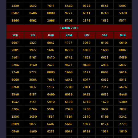
2339
4032
7611
5460
0528
8543
5997
8582
0486
8088
9227
6311
8749
5378
8966
6582
2986
5706
2576
1632
5371
TAHUN 2019
SEN
SEL
RAB
KAM
JUM
SAB
MIN
9697
4327
8042
1777
3014
8106
0010
5081
1922
1602
8259
5030
1699
8802
4461
5167
5470
0742
1623
6625
5658
6204
3140
2475
9677
9468
4936
4037
2748
5772
8889
1668
3127
8665
5614
9060
3504
7834
4642
6077
6032
9313
6260
1032
1137
7280
7831
7317
4676
8348
8157
6489
8039
0463
8632
8446
1642
2151
5910
6538
4518
1479
5389
4204
0766
5587
2978
3208
3692
2832
2336
2030
1537
1584
2310
5188
3242
8909
9077
6402
5665
1974
0174
2775
0548
4469
6253
9941
8781
1934
1810