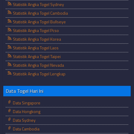
Statistik Angka Togel Sydney
Statistik Angka Togel Cambodia
Statistik Angka Togel Bullseye
Statistik Angka Togel Pcso
Statistik Angka Togel Korea
Statistik Angka Togel Laos
Statistik Angka Togel Taipei
Statistik Angka Togel Nevada
Statistik Angka Togel Lengkap
Data Togel Hari Ini
Data Singapore
Data Hongkong
Data Sydney
Data Cambodia