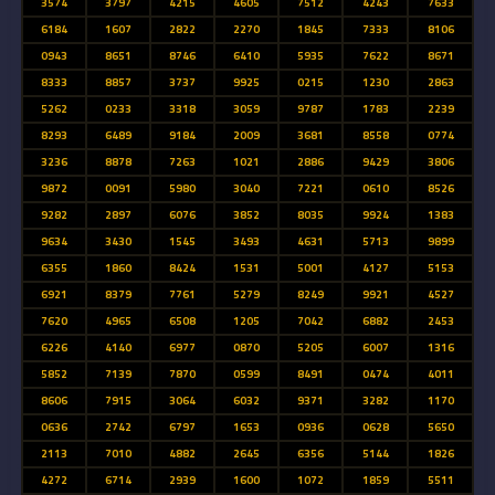
3574
3797
4215
4605
7512
4243
7633
6184
1607
2822
2270
1845
7333
8106
0943
8651
8746
6410
5935
7622
8671
8333
8857
3737
9925
0215
1230
2863
5262
0233
3318
3059
9787
1783
2239
8293
6489
9184
2009
3681
8558
0774
3236
8878
7263
1021
2886
9429
3806
9872
0091
5980
3040
7221
0610
8526
9282
2897
6076
3852
8035
9924
1383
9634
3430
1545
3493
4631
5713
9899
6355
1860
8424
1531
5001
4127
5153
6921
8379
7761
5279
8249
9921
4527
7620
4965
6508
1205
7042
6882
2453
6226
4140
6977
0870
5205
6007
1316
5852
7139
7870
0599
8491
0474
4011
8606
7915
3064
6032
9371
3282
1170
0636
2742
6797
1653
0936
0628
5650
2113
7010
4882
2645
6356
5144
1826
4272
6714
2939
1600
1072
1859
5511