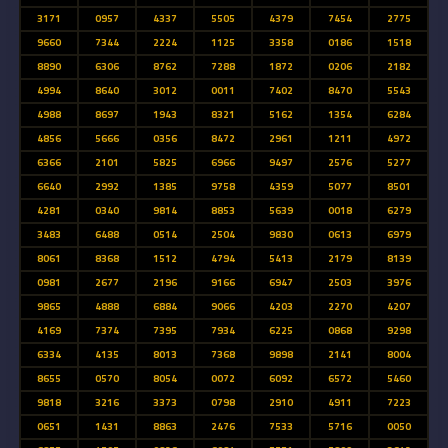
3171
0957
4337
5505
4379
7454
2775
9660
7344
2224
1125
3358
0186
1518
8890
6306
8762
7288
1872
0206
2182
4994
8640
3012
0011
7402
8470
5543
4988
8697
1943
8321
5162
1354
6284
4856
5666
0356
8472
2961
1211
4972
6366
2101
5825
6966
9497
2576
5277
6640
2992
1385
9758
4359
5077
8501
4281
0340
9814
8853
5639
0018
6279
3483
6488
0514
2504
9830
0613
6979
8061
8368
1512
4794
5413
2179
8139
0981
2677
2196
9166
6947
2503
3976
9865
4888
6884
9066
4203
2270
4207
4169
7374
7395
7934
6225
0868
9298
6334
4135
8013
7368
9898
2141
8004
8655
0570
8054
0072
6092
6572
5460
9818
3216
3373
0798
2910
4911
7223
0651
1431
8863
2476
7533
5716
0050