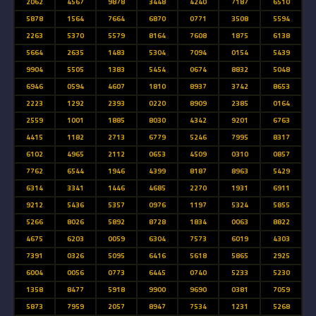
2062
4567
9878
3448
4240
7187
6510
5878
1564
7664
6870
0771
3508
5594
2263
5370
5579
8164
7608
1875
6138
5664
2635
1483
5304
7094
0154
5439
9904
5505
1383
5454
0674
8832
5048
6946
0594
4607
1810
8937
3742
8653
2223
1292
2393
0220
8909
2385
0164
2559
1001
1885
8030
4342
9201
6763
4415
1182
2713
6779
5246
7995
8317
6102
4965
2112
0653
4509
0310
0857
7762
6544
1946
4399
8187
8963
5429
6314
3341
1446
4685
2270
1931
6911
9212
5436
5357
0976
1197
5324
5855
5266
8026
5892
8728
1834
0063
8822
4675
6203
0059
6304
7573
6019
4303
7391
0326
5095
6416
5618
5865
2925
6004
0056
0773
6445
0740
5233
5230
1358
8477
5918
9900
9690
0381
7059
5873
7959
2057
8947
7534
1231
5268