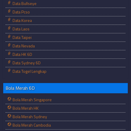
Data Bullseye
Data Pcso
Data Korea
Data Laos
Data Taipei
Data Nevada
Data HK 6D
Data Sydney 6D
Data Togel Lengkap
Bola Merah 6D
Bola Merah Singapore
Bola Merah HK
Bola Merah Sydney
Bola Merah Cambodia