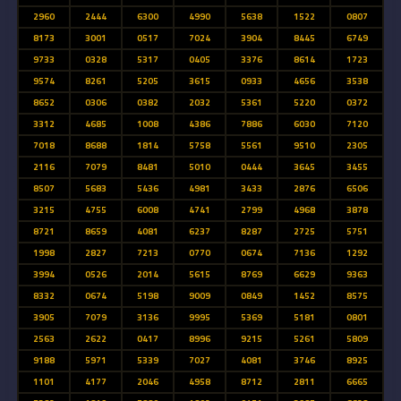
2960
2444
6300
4990
5638
1522
0807
8173
3001
0517
7024
3904
8445
6749
9733
0328
5317
0405
3376
8614
1723
9574
8261
5205
3615
0933
4656
3538
8652
0306
0382
2032
5361
5220
0372
3312
4685
1008
4386
7886
6030
7120
7018
8688
1814
5758
5561
9510
2305
2116
7079
8481
5010
0444
3645
3455
8507
5683
5436
4981
3433
2876
6506
3215
4755
6008
4741
2799
4968
3878
8721
8659
4081
6237
8287
2725
5751
1998
2827
7213
0770
0674
7136
1292
3994
0526
2014
5615
8769
6629
9363
8332
0674
5198
9009
0849
1452
8575
3905
7079
3136
9995
5369
5181
0801
2563
2622
0417
8996
9215
5261
5809
9188
5971
5339
7027
4081
3746
8925
1101
4177
2046
4958
8712
2811
6665