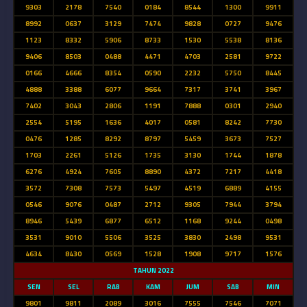
9303
2178
7540
0184
8544
1300
9911
8992
0637
3129
7474
9828
0727
9476
1123
8332
5906
8733
1530
5538
8136
9406
8503
0488
4471
4703
2581
9722
0166
4666
8354
0590
2232
5750
8445
4888
3388
6077
9664
7317
3741
3967
7402
3043
2806
1191
7888
0301
2940
2554
5195
1636
4017
0581
8242
7730
0476
1285
8292
8797
5459
3673
7527
1703
2261
5126
1735
3130
1744
1878
6276
4924
7605
8890
4372
7217
4418
3572
7308
7573
5497
4519
6889
4155
0546
9076
0487
2712
9305
7944
3794
8946
5439
6877
6512
1168
9244
0498
3531
9010
5506
3525
3830
2498
9531
4634
8430
0569
1528
1908
9717
1576
TAHUN 2022
SEN
SEL
RAB
KAM
JUM
SAB
MIN
9801
9811
2089
3016
7555
7546
7071