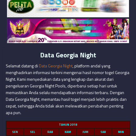
Data Georgia Night
Selamat datang di
Data Georgia Night
, platform andal yang
menghadirkan informasi terkini mengenai hasil nomor togel Georgia
Night. Kami menyediakan data yang lengkap dan akurat dari
pengeluaran Georgia Night Pools, diperbarui setiap hari untuk
memastikan Anda selalu mendapatkan informasi terbaru. Dengan
Data Georgia Night, memantau hasil togel menjadi lebih praktis dan
cepat, sehingga Anda tidak akan melewatkan perubahan penting
apa pun.
TAHUN 2018
SEN
SEL
RAB
KAM
JUM
SAB
MIN