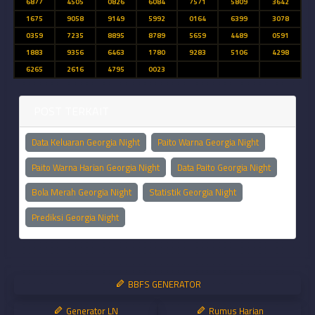
6877
4505
0826
6084
7571
5809
3642
1675
9058
9149
5992
0164
6399
3078
0359
7235
8895
8789
5659
4489
0591
1883
9356
6463
1780
9283
5106
4298
6265
2616
4795
0023
POST TERKAIT
Data Keluaran Georgia Night
Paito Warna Georgia Night
Paito Warna Harian Georgia Night
Data Paito Georgia Night
Bola Merah Georgia Night
Statistik Georgia Night
Prediksi Georgia Night
BBFS GENERATOR
Generator LN
Rumus Harian