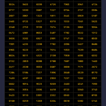
9324
9455
6599
4726
7965
3941
4724
0717
5330
3687
7227
0764
2157
0584
2837
3861
1323
1811
3445
0959
5187
2465
0725
5327
6370
1553
7561
5625
2348
2753
9199
7674
5136
3865
9364
0472
4981
8653
5487
1782
9322
1312
3656
3202
6927
2991
5747
7163
8503
7991
4235
2208
7782
2096
5457
8486
3965
9223
2572
7614
1050
7539
8484
8024
9511
4325
2138
7958
4095
6332
3152
2859
8288
3788
7687
1883
1463
2417
2538
0050
5687
3838
7171
2672
7284
5184
7257
1996
3648
0529
8170
7430
4597
0839
2950
7237
1262
3951
6662
9014
9523
9269
2460
4541
7093
0654
3054
3306
4418
0723
5040
3743
5423
9110
5991
2332
0563
3305
8705
6168
0259
1269
3204
0618
5382
5745