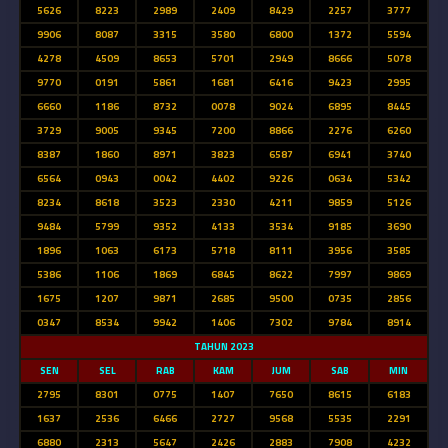
5626
8223
2989
2409
8429
2257
3777
9906
8087
3315
3580
6800
1372
5594
4278
4509
8653
5701
2949
8666
5078
9770
0191
5861
1681
6416
9423
2995
6660
1186
8732
0078
9024
6895
8445
3729
9005
9345
7200
8866
2276
6260
8387
1860
8971
3823
6587
6941
3740
6564
0943
0042
4402
9226
0634
5342
8234
8618
3523
2330
4211
9859
5126
9484
5799
9352
4133
3534
9185
3690
1896
1063
6173
5718
8111
3956
3585
5386
1106
1869
6845
8622
7997
9869
1675
1207
9871
2685
9500
0735
2856
0347
8534
9942
1406
7302
9784
8914
TAHUN 2023
SEN
SEL
RAB
KAM
JUM
SAB
MIN
2795
8301
0775
1407
7650
8615
6183
1637
2536
6466
2727
9568
5535
2291
6880
2313
5647
2426
2883
7908
4232