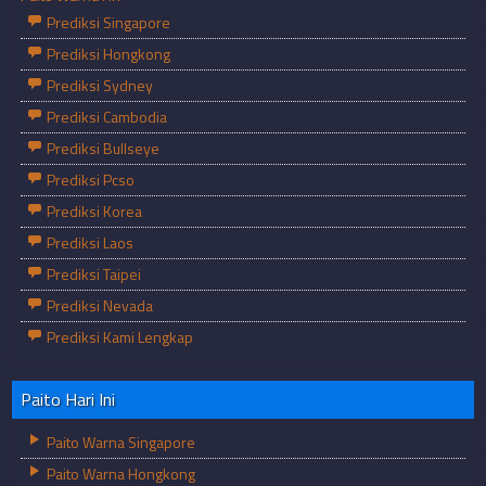
Prediksi Singapore
Prediksi Hongkong
Prediksi Sydney
Prediksi Cambodia
Prediksi Bullseye
Prediksi Pcso
Prediksi Korea
Prediksi Laos
Prediksi Taipei
Prediksi Nevada
Prediksi Kami Lengkap
Paito Hari Ini
Paito Warna Singapore
Paito Warna Hongkong