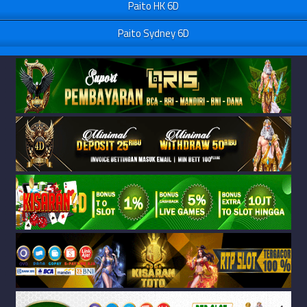
Paito HK 6D
Paito Sydney 6D