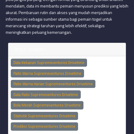
mendalam, data ini membantu pemain menyusun prediksi yang lebih
akurat. Pembaruan rutin dan akses yang mudah menjadikan
informasi ini sebagai sumber utama bagi pemain togel untuk
merancang strategi taruhan yang lebih efektif, sekaligus
meningkatkan peluang kemenangan.
POST TERKAIT
Data Keluaran Supremeventures Drivetime
Paito Warna Supremeventures Drivetime
Paito Warna Harian Supremeventures Drivetime
Data Paito Supremeventures Drivetime
Bola Merah Supremeventures Drivetime
Statistik Supremeventures Drivetime
Prediksi Supremeventures Drivetime