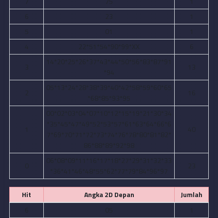
7
75
1
6
23
1
5
01
1
4
22*51*54*90*99*XX
6
14*20*25*26*37*43*44*50*56*83*87*91
3
13
*94
05*13*24*28*38*39*40*42*58*59*60*65
2
16
*68*85*93*95
00*02*03*04*07*10*12*15*19*21*30*34
*35*45*47*49*52*53*57*61*63*64*66*6
1
40
7*69*70*71*72*73*74*76*78*80*81*82*
86*88*89*92*98
06*08*09*11*16*17*18*27*29*31*32*33
0
23
*36*41*46*48*55*62*77*79*84*96*97
Hit
Angka 2D Depan
Jumlah
6
05
1