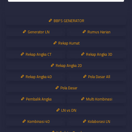
BBFS GENERATOR
Generator LN
Rumus Harian
Rekap Kumat
Rekap Angka CT
Rekap Angka 3D
Rekap Angka 2D
Rekap Angka 4D
Pola Dasar All
Pola Dasar
Pembalik Angka
Multi Kombinasi
LN vs DN
Kombinasi 4D
Kolaborasi LN