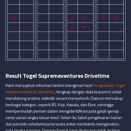
x
x
x
x
4
18
4
13
4
19
4
12
x
x
x
x
5
7
5
21
5
21
5
21
x
x
x
x
6
13
6
12
6
9
6
20
x
x
x
x
7
12
7
14
7
10
7
17
x
x
x
x
8
15
8
14
8
11
8
14
x
x
x
x
9
17
9
20
9
12
9
12
x
x
x
x
Result Togel Supremeventures Drivetime
Kami menyajikan informasi terkini mengenai hasil
Pengeluaran Togel
supremeventures drivetime
, lengkap dengan data terperinci untuk
mendukung analisis statistik secara menyeluruh. Data ini mencakup
berbagai kategori, seperti AS, Kop, Kepala, dan Ekor, sehingga
mempermudah pemain dalam mengidentifikasi pola ganjil-genap
serta variasi angka besar-kecil. Selain itu, tabel pengeluaran harian
dari periode sebelumnya tersedia untuk membantu menganalisis
pola jangka panjang. Dengan format yang dirancang untuk analisis