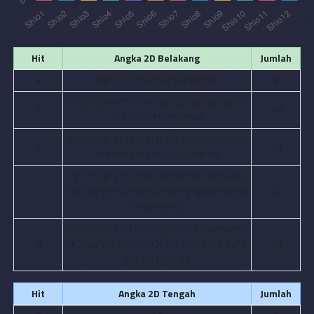
Hit
Angka 2D Belakang
Jumlah
4
06*15*32*48*53*58*85*XX
8
03*07*09*10*11*16*28*33*34*35*39*47
3
18
*52*66*71*77*90*94
01*04*08*21*25*31*42*43*45*46*50*55
2
20
*57*59*65*67*76*86*95*96
13*17*18*22*23*24*26*29*36*37*40*41
1
*44*49*51*54*60*63*74*79*80*81*82*8
27
7*89*91*97
00*02*05*12*14*19*20*27*30*38*56*61
0
*62*64*68*69*70*72*73*75*78*83*84*8
28
8*92*93*98*99
Hit
Angka 2D Tengah
Jumlah