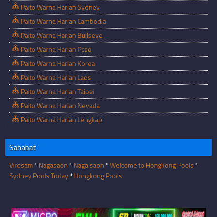
Paito Warna Harian Sydney
Paito Warna Harian Cambodia
Paito Warna Harian Bullseye
Paito Warna Harian Pcso
Paito Warna Harian Korea
Paito Warna Harian Laos
Paito Warna Harian Taipei
Paito Warna Harian Nevada
Paito Warna Harian Lengkap
Sahabat
Virdsam
*
Nagasaon
*
Naga saon
*
Welcome to Hongkong Pools
*
Sydney Pools Today
*
Hongkong Pools