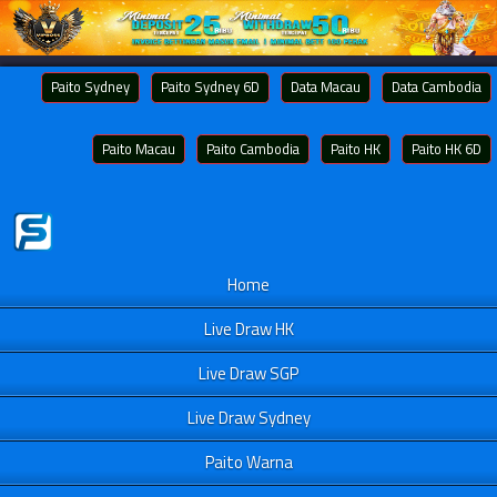
Paito Sydney
Paito Sydney 6D
Data Macau
Data Cambodia
Paito Macau
Paito Cambodia
Paito HK
Paito HK 6D
Home
Live Draw HK
Live Draw SGP
Live Draw Sydney
Paito Warna