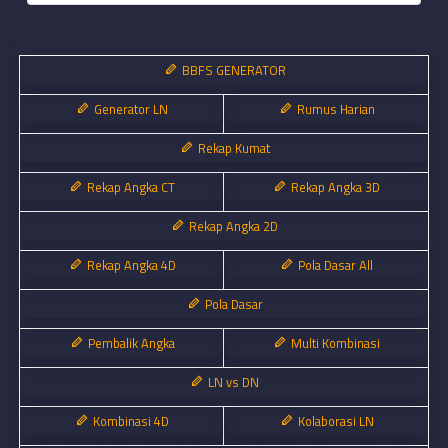
BBFS GENERATOR
Generator LN
Rumus Harian
Rekap Kumat
Rekap Angka CT
Rekap Angka 3D
Rekap Angka 2D
Rekap Angka 4D
Pola Dasar All
Pola Dasar
Pembalik Angka
Multi Kombinasi
LN vs DN
Kombinasi 4D
Kolaborasi LN