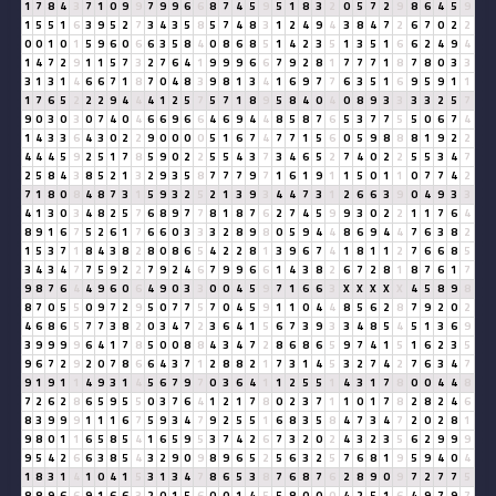
1
7
8
4
3
7
1
0
9
9
7
9
9
6
6
8
7
4
5
9
5
1
8
3
2
0
5
7
2
9
8
6
4
5
9
1
5
5
1
6
3
9
5
2
7
3
4
3
5
8
5
7
4
8
3
1
2
4
9
4
3
8
4
7
2
6
7
0
2
2
0
0
1
0
1
5
9
6
0
6
6
3
5
8
4
0
8
6
8
5
1
4
2
3
5
1
3
5
1
6
6
2
4
9
4
1
4
7
2
9
1
1
5
7
3
2
7
6
4
1
9
9
9
6
6
7
9
2
8
1
7
7
7
1
8
7
8
0
3
3
3
1
3
1
4
6
6
7
1
8
7
0
4
8
3
9
8
1
3
4
1
6
9
7
7
6
3
5
1
6
9
5
9
1
1
1
7
6
5
2
2
2
9
4
4
4
1
2
5
7
5
7
1
8
9
5
8
4
0
4
0
8
9
3
3
3
3
2
5
7
9
0
3
0
3
0
7
4
0
4
6
6
9
6
6
4
6
9
4
4
8
5
8
7
6
5
3
7
7
5
5
0
6
7
4
1
4
3
3
6
4
3
0
2
2
9
0
0
0
0
5
1
6
7
4
7
7
1
5
6
0
5
9
8
8
8
1
9
2
2
4
4
4
5
9
2
5
1
7
8
5
9
0
2
2
5
5
4
3
7
3
4
6
5
2
7
4
0
2
2
5
5
3
4
7
2
5
8
4
3
8
5
2
1
3
2
9
3
5
8
7
7
7
9
7
1
6
1
9
1
1
5
0
1
1
0
7
7
4
2
7
1
8
0
8
4
8
7
3
1
5
9
3
2
5
2
1
3
9
3
4
4
7
3
1
2
6
6
3
9
0
4
9
3
3
4
1
3
0
3
4
8
2
5
7
6
8
9
7
7
8
1
8
7
6
2
7
4
5
9
9
3
0
2
2
1
1
7
6
4
8
9
1
6
7
5
2
6
1
7
6
6
0
3
3
3
2
8
9
8
0
5
9
4
4
8
6
9
4
4
7
6
3
8
2
1
5
3
7
1
8
4
3
8
2
8
0
8
6
5
4
2
2
8
1
3
9
6
7
4
1
8
1
1
2
7
6
6
8
5
3
4
3
4
7
7
5
9
2
2
7
9
2
4
6
7
9
9
6
6
1
4
3
8
2
6
7
2
8
1
8
7
6
1
7
9
8
7
6
4
4
9
6
0
6
4
9
0
3
3
0
0
4
5
9
7
1
6
6
3
X
X
X
X
X
4
5
8
9
8
8
7
0
5
5
0
9
7
2
9
5
0
7
7
5
7
0
4
5
9
1
1
0
4
4
8
5
6
2
8
7
9
2
0
2
4
6
8
6
5
7
7
3
8
2
0
3
4
7
2
3
6
4
1
5
6
7
3
9
3
3
4
8
5
4
5
1
3
6
9
3
9
9
9
9
6
4
1
7
8
5
0
0
8
8
4
3
4
7
2
8
6
8
6
5
9
7
4
1
5
1
6
2
3
5
9
6
7
2
9
2
0
7
8
6
6
4
3
7
1
2
8
8
2
1
7
3
1
4
5
3
2
7
4
2
7
6
3
4
7
9
1
9
1
1
4
9
3
1
4
5
6
7
9
7
0
3
6
4
1
1
2
5
5
1
4
3
1
7
8
0
0
4
4
8
7
2
6
2
8
6
5
9
5
5
0
3
7
6
4
1
2
1
7
8
0
2
3
7
1
1
0
1
7
8
2
8
2
4
6
8
3
9
9
9
1
1
1
6
7
5
9
3
4
7
9
2
5
5
1
6
8
3
5
8
4
7
3
4
7
2
0
2
8
1
9
8
0
1
1
6
5
8
5
4
1
6
5
9
5
3
7
4
2
6
7
3
2
0
2
4
3
2
3
5
6
2
9
9
9
9
5
4
2
6
6
3
8
5
4
3
2
9
0
9
8
9
6
5
2
5
6
3
2
5
7
6
8
1
9
5
9
4
0
4
1
8
3
1
4
1
0
4
1
5
3
1
3
4
7
8
6
5
3
8
7
6
8
7
6
2
8
9
0
9
7
2
7
7
5
8
8
9
6
6
9
1
6
6
3
2
0
1
5
6
0
0
1
4
5
5
8
0
0
0
4
2
5
1
6
4
9
7
9
7