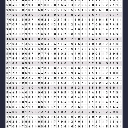
5
3
9
3
3
6
6
6
1
7
7
1
9
1
1
2
8
7
8
6
6
2
5
5
1
X
X
X
X
X
1
1
0
1
1
6
0
4
6
1
8
7
9
3
3
0
1
8
8
7
0
7
6
4
1
3
8
7
6
4
5
8
3
2
5
2
5
1
1
2
9
9
8
8
7
0
7
8
2
1
6
8
7
6
4
7
6
5
5
1
5
9
5
1
6
6
0
6
4
1
8
5
5
9
5
7
7
4
9
4
3
0
3
0
3
7
4
3
3
6
9
6
1
2
3
8
0
2
4
6
6
6
7
1
8
7
9
7
7
5
7
6
6
5
2
3
8
3
7
1
6
8
2
2
4
2
3
7
8
6
1
6
8
5
4
6
3
1
8
9
5
7
5
1
6
2
7
0
7
7
4
5
7
1
8
8
6
6
0
6
2
5
5
6
2
2
2
4
2
6
8
7
0
8
8
8
7
4
9
4
3
8
1
4
5
1
8
8
9
8
5
9
9
8
8
8
8
9
2
2
4
7
0
6
6
9
6
3
4
7
4
0
7
7
5
4
3
2
6
8
7
9
9
9
9
1
6
5
7
3
8
4
2
7
9
0
6
3
7
1
3
4
3
0
3
7
2
4
5
9
3
6
8
4
3
6
0
3
0
3
0
2
8
5
4
5
6
8
2
1
7
9
0
2
2
3
4
5
1
6
4
5
7
3
1
2
7
0
3
3
1
3
6
0
6
4
0
4
3
7
4
7
5
4
9
9
4
6
3
9
4
0
2
0
2
7
3
1
8
9
6
5
8
9
8
5
6
3
2
5
4
9
3
9
3
9
7
2
7
9
0
1
1
4
5
2
4
6
1
7
1
8
3
1
4
5
8
8
6
5
9
0
9
7
7
9
7
7
6
4
8
2
0
2
2
4
4
0
4
4
2
9
0
5
5
7
3
9
8
8
2
7
8
6
5
6
2
9
8
8
2
5
8
2
1
8
1
5
9
5
1
5
2
6
8
8
2
5
3
8
4
6
5
0
5
0
1
6
8
5
0
5
3
4
7
1
3
7
1
8
7
2
4
0
4
9
9
2
4
6
0
7
7
6
4
9
8
2
3
5
8
1
3
8
2
0
9
4
0
4
6
7
8
4
3
0
0
7
1
8
6
2
6
0
6
X
X
X
X
X
2
2
7
3
1
8
1
7
7
5
8
6
9
6
6
4
4
2
6
8
6
4
4
2
6
9
4
4
6
1
4
5
1
3
4
7
1
0
8
8
1
2
2
4
6
8
2
2
5
7
9
1
3
4
7
0
2
0
2
2
5
5
6
9
6
6
4
4
0
4
8
8
7
7
5
9
2
9
9
9
9
9
1
3
4
9
9
2
3
5
1
1
4
3
7
7
4
5
7
3
9
3
9
9
9
2
0
4
2
6
4
8
2
5
7
2
1
4
0
4
4
8
3
8
2
4
8
3
8
2
9
2
2
1
3
8
5
1
8
9
6
6
8
1
9
5
4
4
5
9
4
0
1
3
4
9
6
2
2
4
9
7
8
5
4
2
8
8
1
9
4
4
5
5
1
2
7
7
3
1
5
1
7
9
7
4
9
8
2
1
5
1
5
7
3
7
3
7
3
1
6
9
4
8
3
5
6
3
0
3
6
7
6
3
9
3
3
0
8
8
8
9
4
5
9
6
5
1
2
3
7
1
4
4
8
3
2
4
8
3
7
1
8
7
6
4
3
1
4
5
0
6
8
5
4
6
7
1
2
3
0
8
6
9
6
1
1
3
2
5
2
8
6
8
5
8
5
3
0
3
5
2
4
4
8
4
4
8
8
7
0
1
7
6
4
7
2
7
3
1
6
2
8
2
1
2
3
3
3
6
5
8
9
7
7
2
5
9
8
8
1
0
8
3
2
9
7
1
0
1
4
8
6
3
9
5
3
4
8
3
9
0
9
9
9
3
8
7
9
7
5
5
7
9
7
3
6
2
9
2
3
8
9
4
4
8
5
9
5
5
7
7
9
9
9
2
7
0
1
1
1
1
5
7
3
7
4
5
4
9
9
7
0
9
9
7
2
4
4
8
8
3
6
5
2
7
5
2
6
8
6
0
9
2
2
8
7
0
4
4
5
5
4
3
7