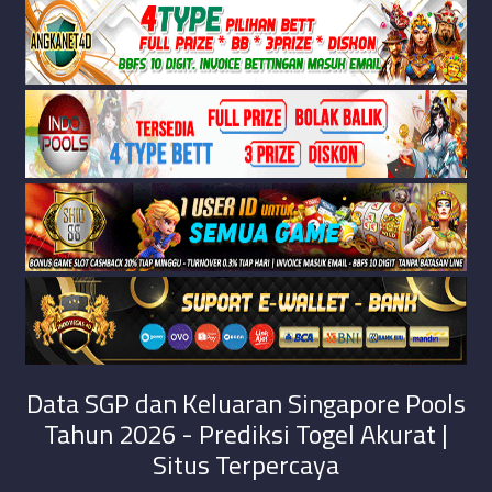
Data SGP dan Keluaran Singapore Pools
Tahun 2026 - Prediksi Togel Akurat |
Situs Terpercaya