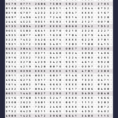
9
5
7
9
7
0
7
7
1
8
2
6
8
6
5
7
5
8
9
8
5
9
2
2
4
2
5
3
5
8
2
7
0
5
5
8
1
0
8
8
0
3
5
4
9
6
5
0
3
3
6
0
5
1
6
4
1
1
5
6
2
0
4
4
8
6
7
3
2
5
8
3
1
8
9
6
7
0
7
7
4
2
3
2
5
3
2
2
1
3
6
9
4
7
2
X
X
X
X
X
5
1
6
7
4
6
6
9
7
7
2
4
9
6
6
4
2
5
2
7
7
2
4
6
1
9
5
1
4
5
2
2
9
2
2
3
5
2
8
1
2
4
4
6
1
4
5
2
5
7
9
0
5
1
6
9
5
9
3
3
1
3
9
0
9
2
1
2
7
9
0
0
7
8
6
6
1
3
5
8
5
8
9
4
4
2
2
8
7
6
X
X
X
X
X
8
0
6
0
6
2
9
4
2
6
7
9
5
2
7
9
0
5
5
1
5
5
8
3
2
6
6
4
1
5
3
0
7
0
7
0
2
1
0
1
2
3
2
0
2
2
2
2
7
9
4
9
3
5
8
6
8
7
7
5
4
8
3
1
4
1
6
3
8
2
7
7
8
4
3
2
6
7
9
7
4
4
4
0
4
3
2
2
9
2
7
4
5
2
7
3
4
2
6
8
4
6
7
4
2
X
X
X
X
X
6
2
2
9
2
3
7
8
1
9
1
9
3
1
4
5
5
7
2
9
3
9
3
8
2
5
4
0
1
1
7
2
8
3
2
7
1
8
8
7
3
4
1
5
6
6
4
5
4
9
3
8
4
4
8
1
9
5
4
9
X
X
X
X
X
0
8
5
7
3
5
0
2
2
4
3
0
3
8
2
9
5
3
2
5
3
9
7
2
9
0
3
7
1
8
6
4
6
8
5
5
0
2
4
6
3
0
9
8
8
1
4
0
6
6
2
9
1
6
7
2
5
3
2
5
7
3
3
2
5
9
4
3
7
1
1
2
2
4
6
9
3
8
3
2
6
2
6
5
2
7
6
3
2
5
3
2
7
8
6
4
2
3
9
3
3
4
2
9
2
9
5
9
1
1
4
6
1
2
3
9
9
2
8
1
5
3
1
4
5
4
2
1
9
1
9
4
2
8
1
8
8
7
0
7
6
2
6
2
8
0
3
9
7
7
0
2
2
5
7
2
0
9
9
9
0
3
9
0
9
X
X
X
X
X
X
X
X
X
X
6
1
5
6
2
4
7
8
1
9
2
3
8
0
8
3
9
1
1
2
4
2
3
6
9
8
0
5
1
6
6
8
3
7
1
9
1
4
6
1
X
X
X
X
X
0
4
1
4
5
4
5
0
4
4
6
2
7
5
3
5
9
1
7
8
6
1
5
8
4
0
0
2
8
1
7
3
3
3
6
0
4
7
1
8
1
6
1
4
5
4
8
9
2
2
9
7
8
4
3
6
6
6
3
9
X
X
X
X
X
8
6
9
2
2
8
7
8
9
8
4
2
3
2
5
6
6
5
7
3
8
9
4
2
6
1
0
7
5
3
1
6
1
7
8
8
5
8
6
5
8
4
0
8
8
8
6
5
1
6
1
4
4
3
7
8
0
2
7
9
5
2
9
0
9
3
7
2
0
2
9
4
9
9
9
0
8
4
8
3
2
5
1
6
7
9
7
6
8
5
5
1
6
0
6
5
2
4
7
2
X
X
X
X
X
X
X
X
X
X
1
6
6
6
3
2
3
0
8
8
2
6
2
3
5
3
6
8
1
9
X
X
X
X
X
8
6
7
2
9
1
1
1
2
3
9
2
8
3
2
0
7
1
2
3
5
8
8
1
9
7
3
9
2
2
2
4
6
0
6
X
X
X
X
X
8
4
5
9
5
3
8
7
2
9
5
7
3
2
5
6
4
2
9
2
0
5
1
1
2
6
4
6
5
2
9
4
0
9
9
4
3
9
2
2
0
4
0
2
2
4
9
8
9
8
1
4
2
5
7
4
4
7
2
9
3
9
6
8
5
6
6
4
1
5
3
4
8
0
8
1
1
1
5
6