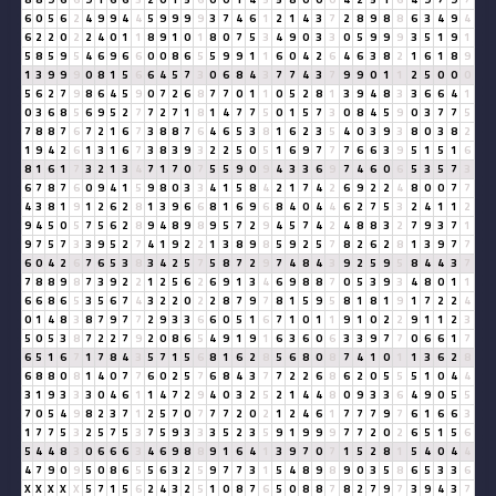
6
0
5
6
2
4
9
9
4
4
5
9
9
9
9
3
7
4
6
1
2
1
4
3
7
2
8
9
8
8
6
3
4
9
4
6
2
2
0
2
2
4
0
1
1
8
9
1
0
1
8
0
7
5
3
4
9
0
3
3
0
5
9
9
9
3
5
1
9
1
5
8
5
9
5
4
6
9
6
6
0
0
8
6
5
5
9
9
1
1
6
0
4
2
6
4
6
3
8
2
1
6
1
8
9
1
3
9
9
9
0
8
1
5
6
6
4
5
7
3
0
6
8
4
3
7
7
4
3
7
9
9
0
1
1
2
5
0
0
0
5
6
2
7
9
8
6
4
5
9
0
7
2
6
8
7
7
0
1
1
0
5
2
8
1
3
9
4
8
3
3
6
6
4
1
0
3
6
8
5
6
9
5
2
7
7
2
7
1
8
1
4
7
7
5
0
1
5
7
3
0
8
4
5
9
0
3
7
7
5
7
8
8
7
6
7
2
1
6
7
3
8
8
7
6
4
6
5
3
8
1
6
2
3
5
4
0
3
9
3
8
0
3
8
2
1
9
4
2
6
1
3
1
6
7
3
8
3
9
3
2
2
5
0
5
1
6
9
7
7
7
6
6
3
9
5
1
5
1
6
8
1
6
1
7
3
2
1
3
4
7
1
7
0
7
5
5
9
0
9
4
3
3
6
9
7
4
6
0
6
5
3
5
7
3
6
7
8
7
6
0
9
4
1
5
9
8
0
3
3
4
1
5
8
4
2
1
7
4
2
6
9
2
2
4
8
0
0
7
7
4
3
8
1
9
1
2
6
2
8
1
3
9
6
6
8
1
6
9
6
8
4
0
4
4
6
2
7
5
3
2
4
1
1
2
9
4
5
0
5
7
5
6
2
8
9
4
8
9
8
9
5
7
2
9
4
5
7
4
2
4
8
8
3
2
7
9
3
7
1
9
7
5
7
3
3
9
5
2
7
4
1
9
2
2
1
3
8
9
8
5
9
2
5
7
8
2
6
2
8
1
3
9
7
7
6
0
4
2
6
7
6
5
3
8
3
4
2
5
7
5
8
7
2
9
7
4
8
4
3
9
2
5
9
5
8
4
4
3
7
7
8
8
9
8
7
3
9
2
2
1
2
5
6
2
6
9
1
3
4
6
9
8
8
7
0
5
3
9
3
4
8
0
1
1
6
6
8
6
5
3
5
6
7
4
3
2
2
0
2
2
8
7
9
7
8
1
5
9
5
8
1
8
1
9
1
7
2
2
4
0
1
4
8
3
8
7
9
7
7
2
9
3
3
6
6
0
5
1
6
7
1
0
1
1
9
1
0
2
2
9
1
1
2
3
5
0
5
3
8
7
2
2
7
9
2
0
8
6
5
4
9
1
9
1
6
3
6
0
6
3
3
9
7
7
0
6
6
1
7
6
5
1
6
7
1
7
8
4
3
5
7
1
5
6
8
1
6
2
8
5
6
8
0
8
7
4
1
0
1
1
3
6
2
8
6
8
8
0
8
1
4
0
7
7
6
0
2
5
7
6
8
4
3
7
7
2
2
6
8
6
2
0
5
5
5
1
0
4
4
3
1
9
3
3
3
0
4
6
1
1
4
7
2
9
4
0
3
2
5
2
1
4
4
8
0
9
3
3
6
4
9
0
5
5
7
0
5
4
9
8
2
3
7
1
2
5
7
0
7
7
7
2
0
2
1
2
4
6
1
7
7
7
9
7
6
1
6
6
3
1
7
7
5
3
2
5
7
5
3
7
5
9
3
3
3
5
2
3
5
9
1
9
9
9
7
7
2
0
2
6
5
1
5
6
5
4
4
8
3
0
6
6
6
3
4
6
9
8
8
9
1
6
4
1
3
9
7
0
7
1
5
2
8
1
5
4
0
4
4
4
7
9
0
9
5
0
8
6
5
5
6
3
2
5
9
7
7
3
1
5
4
8
9
8
9
0
3
5
8
6
5
3
3
6
X
X
X
X
X
5
7
1
5
6
2
4
3
2
5
1
0
8
7
6
5
0
8
8
7
8
2
7
9
7
3
9
4
3
7