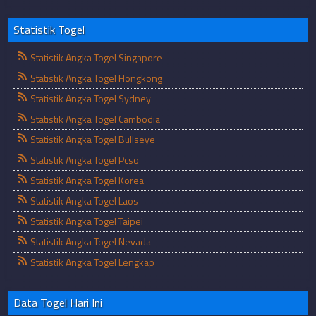
Statistik Togel
Statistik Angka Togel Singapore
Statistik Angka Togel Hongkong
Statistik Angka Togel Sydney
Statistik Angka Togel Cambodia
Statistik Angka Togel Bullseye
Statistik Angka Togel Pcso
Statistik Angka Togel Korea
Statistik Angka Togel Laos
Statistik Angka Togel Taipei
Statistik Angka Togel Nevada
Statistik Angka Togel Lengkap
Data Togel Hari Ini