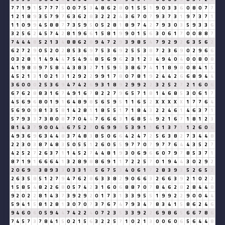
7
7
1
9
1
5
7
7
7
5
0
0
7
5
3
4
8
6
2
8
0
1
5
5
1
9
0
3
3
6
0
8
0
7
7
1
2
1
8
9
3
5
7
9
7
6
3
6
2
8
3
2
2
2
4
3
6
7
0
7
9
3
7
3
1
9
7
3
7
1
1
1
0
9
9
4
5
8
8
7
7
3
5
9
5
0
5
2
8
1
8
9
7
4
2
7
9
3
0
3
5
9
3
3
6
3
2
5
6
2
4
5
7
4
2
8
1
9
6
6
1
5
8
1
9
9
0
1
5
6
3
0
6
1
7
0
0
8
8
7
7
4
4
4
8
5
2
1
3
4
8
8
6
2
8
9
4
7
2
9
3
9
8
5
4
7
9
2
9
2
6
3
5
6
2
6
2
7
2
9
0
5
2
0
2
8
5
3
6
9
7
5
3
6
9
2
5
5
3
8
7
2
3
6
9
0
2
9
6
6
0
3
2
8
1
1
4
9
4
4
7
5
4
9
4
8
5
6
9
6
2
3
1
2
3
4
9
4
0
4
0
0
8
0
8
4
1
9
8
8
9
7
5
8
4
4
3
8
3
2
7
1
5
9
5
3
8
6
7
4
1
1
8
9
8
0
8
4
1
5
4
5
2
1
3
1
0
2
1
3
1
2
9
2
2
9
9
1
7
8
0
7
8
1
9
2
4
4
2
6
6
8
9
4
4
3
6
0
0
0
2
5
3
6
9
4
7
4
2
6
9
3
1
8
9
2
9
9
2
2
3
2
5
2
7
2
1
6
0
6
6
7
6
2
8
8
3
1
6
7
4
9
1
6
7
8
2
2
7
9
6
5
7
1
8
1
4
6
8
5
3
0
6
1
7
4
5
6
9
6
8
0
1
9
1
6
4
8
9
8
5
6
5
9
5
1
1
6
5
2
X
X
X
X
X
1
7
7
6
4
5
6
9
0
9
8
1
3
5
8
1
4
2
8
1
1
8
5
5
1
7
1
8
4
3
2
2
4
6
1
4
6
3
7
1
5
7
9
3
3
7
3
8
0
8
7
7
0
4
4
7
6
6
6
3
1
6
8
5
4
9
2
1
6
7
1
8
1
2
3
8
1
4
3
7
9
0
0
4
4
6
7
5
2
7
0
6
9
9
9
5
3
9
1
1
6
1
3
7
1
1
2
6
0
6
4
9
3
6
9
6
3
4
4
8
3
7
4
8
3
8
5
0
6
6
4
2
4
7
2
5
6
3
8
2
7
3
4
4
8
2
2
3
0
3
8
7
4
8
3
5
0
5
5
1
2
6
0
5
5
9
7
7
0
7
9
7
7
6
4
4
3
5
2
7
4
2
5
2
7
2
6
3
7
1
1
4
5
2
7
4
4
8
1
9
3
0
6
9
6
6
0
7
9
7
8
5
3
7
1
8
7
1
9
1
6
6
6
4
1
3
2
8
9
8
8
6
9
1
1
7
2
2
5
7
0
1
9
4
4
3
0
2
9
2
2
0
6
9
6
3
8
9
3
3
0
3
3
1
4
5
6
7
5
3
4
0
6
1
7
2
8
3
9
3
5
2
6
5
2
2
6
3
5
8
5
1
2
7
9
4
7
6
2
8
6
3
3
8
2
9
0
6
6
3
2
6
6
3
9
2
1
0
2
2
1
5
8
5
4
8
2
2
6
8
0
5
7
4
2
3
1
6
0
6
8
8
7
0
7
8
4
6
2
8
2
8
4
4
8
9
2
0
2
2
8
1
4
3
7
3
9
2
9
2
0
1
7
3
1
3
3
9
5
5
1
9
9
2
2
9
0
0
4
4
5
9
4
1
5
8
1
2
8
1
3
0
7
0
7
3
7
6
7
4
7
9
3
4
7
8
3
4
1
5
8
6
2
4
6
9
4
6
0
6
0
5
9
4
4
7
4
2
2
4
0
7
2
3
5
3
3
9
2
2
6
9
8
6
5
6
6
7
8
6
7
4
5
7
3
7
8
4
1
5
0
2
1
5
6
3
2
2
5
7
1
0
2
1
3
0
0
6
0
6
5
6
4
4
8