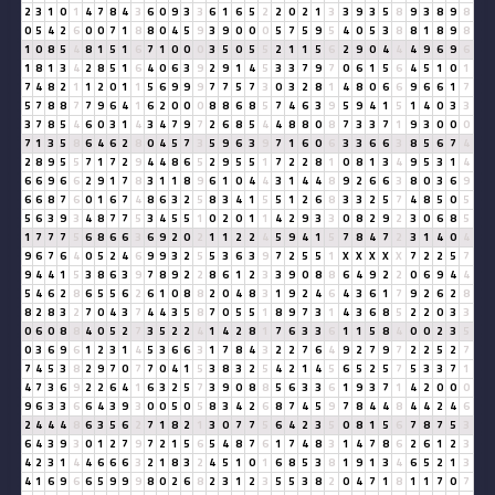
2
3
1
0
1
4
7
8
4
3
6
0
9
3
3
6
1
6
5
2
2
0
2
1
3
3
9
3
5
8
9
3
8
9
8
0
5
4
2
6
0
0
7
1
8
8
0
4
5
9
3
9
0
0
0
5
7
5
9
5
4
0
5
3
8
8
1
8
9
8
1
0
8
5
4
8
1
5
1
6
7
1
0
0
0
3
5
0
5
5
2
1
1
5
6
2
9
0
4
4
4
9
6
9
6
1
8
1
3
4
2
8
5
1
6
4
0
6
3
9
2
9
1
4
5
3
3
7
9
7
0
6
1
5
6
4
5
1
0
1
7
4
8
2
1
1
2
0
1
1
5
6
9
9
9
7
7
5
7
3
0
3
2
8
1
4
8
0
6
6
9
6
6
1
7
5
7
8
8
7
7
9
6
4
1
6
2
0
0
0
8
8
6
8
5
7
4
6
3
9
5
9
4
1
5
1
4
0
3
3
3
7
8
5
4
6
0
3
1
4
3
4
7
9
7
2
6
8
5
4
4
8
8
0
8
7
3
3
7
1
9
3
0
0
0
7
1
3
5
8
6
4
6
2
8
0
4
5
7
3
5
9
6
3
9
7
1
6
0
6
3
3
6
6
3
8
5
6
7
4
2
8
9
5
5
7
1
7
2
9
4
4
8
6
5
2
9
5
5
1
7
2
2
8
1
0
8
1
3
4
9
5
3
1
4
6
6
9
6
6
2
9
1
7
8
3
1
1
8
9
6
1
0
4
4
3
1
4
4
8
9
2
6
6
3
8
0
3
6
9
6
6
8
7
6
0
1
6
7
4
8
6
3
2
5
8
3
4
1
5
5
1
2
6
8
3
3
2
5
7
4
8
5
0
5
5
6
3
9
3
4
8
7
7
5
3
4
5
5
1
0
2
0
1
1
4
2
9
3
3
0
8
2
9
2
3
0
6
8
5
1
7
7
7
5
6
8
6
6
3
6
9
2
0
2
1
1
2
2
4
5
9
4
1
5
7
8
4
7
2
3
1
4
0
4
9
6
7
6
4
0
5
2
4
6
9
9
3
2
5
5
3
6
3
9
7
2
5
5
1
X
X
X
X
X
7
2
2
5
7
9
4
4
1
5
3
8
6
3
9
7
8
9
2
2
8
6
1
2
3
3
9
0
8
8
6
4
9
2
2
0
6
9
4
4
5
4
6
2
8
6
5
5
6
2
6
1
0
8
8
2
0
4
8
3
1
9
2
4
6
4
3
6
1
7
9
2
6
2
8
8
2
8
3
2
7
0
4
3
7
4
4
3
5
8
7
0
5
5
1
8
9
7
3
1
4
3
6
8
5
2
2
0
3
3
0
6
0
8
8
4
0
5
2
7
3
5
2
2
4
1
4
2
8
1
7
6
3
3
6
1
1
5
8
4
0
0
2
3
5
0
3
6
9
6
1
2
3
1
4
5
3
6
6
3
1
7
8
4
3
2
2
7
6
4
9
2
7
9
7
2
2
5
2
7
7
4
5
3
8
2
9
7
0
7
7
0
4
1
5
3
8
3
2
5
4
2
1
4
5
6
5
2
5
7
5
3
3
7
1
4
7
3
6
9
2
2
6
4
1
6
3
2
5
7
3
9
0
8
8
5
6
3
3
6
1
9
3
7
1
4
2
0
0
0
9
6
3
3
6
6
4
3
9
3
0
0
5
0
5
8
3
4
2
6
8
7
4
5
9
7
8
4
4
8
4
4
2
4
6
2
4
4
4
8
6
3
5
6
2
7
1
8
2
1
3
0
7
7
5
6
4
2
3
5
0
8
1
5
6
7
8
7
5
3
6
4
3
9
3
0
1
2
7
9
7
2
1
5
6
5
4
8
7
6
1
7
4
8
3
1
4
7
8
6
2
6
1
2
3
4
2
3
1
4
4
6
6
6
3
2
1
8
3
2
4
5
1
0
1
6
8
5
3
8
1
9
1
3
4
6
5
2
1
3
4
1
6
9
6
6
5
9
9
9
8
0
2
6
8
2
3
1
2
3
5
5
3
8
2
0
4
7
1
8
1
1
7
0
7