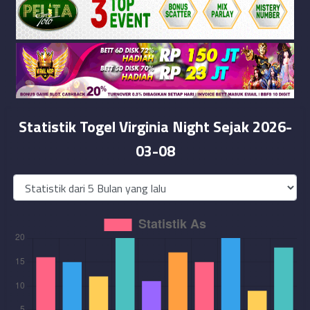
Statistik Togel Virginia Night Sejak 2026-
03-08