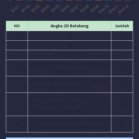
Hit
Angka 2D Belakang
Jumlah
6
65
1
5
28
1
4
40*43*75*79*90
5
04*10*19*23*26*36*46*47*52*56*59*67
3
17
*78*80*84*95*99
00*01*06*09*21*24*29*32*38*49*53*60
2
18
*68*74*76*81*93*96
02*03*05*11*12*13*14*16*20*22*25*30
1
*31*33*37*39*41*48*54*55*57*58*63*6
35
9*70*71*72*73*82*85*86*87*89*92*97
07*08*15*17*18*27*34*35*42*44*45*50
0
23
*51*61*62*64*66*77*83*88*91*94*98