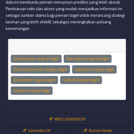
data ini membantu pemain menyusun prediksi yang lebih akurat.
Pembaruan rutin dan akses yang mudah menjadikan informasi ini
sebagai sumber utama bagi pemain togel untuk merancang strategi
taruhan yang lebih efektif, sekaligus meningkatkan peluang
kemenangan.
POST TERKAIT
Data Keluaran Virginia Night
Paito Warna Virginia Night
Paito Warna Harian Virginia Night
Data Paito Virginia Night
Bola Merah Virginia Night
Statistik Virginia Night
Prediksi Virginia Night
BBFS GENERATOR
Generator LN
Rumus Harian