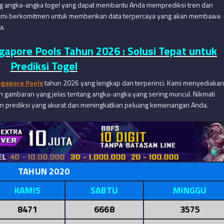
tang angka-angka togel yang dapat membantu Anda memprediksi tren dan
 kami berkomitmen untuk memberikan data terpercaya yang akan membawa
a.
gapore Pools Tahun 2026 : Solusi Tepat untuk
Prediksi Togel
ngapore Pools
tahun 2026 yang lengkap dan terperinci. Kami menyediakan
n gambaran yang jelas tentang angka-angka yang sering muncul. Nikmati
 prediksi yang akurat dan meningkatkan peluang kemenangan Anda.
TAHUN 2020
KAMIS
SABTU
MINGGU
8471
6668
3575