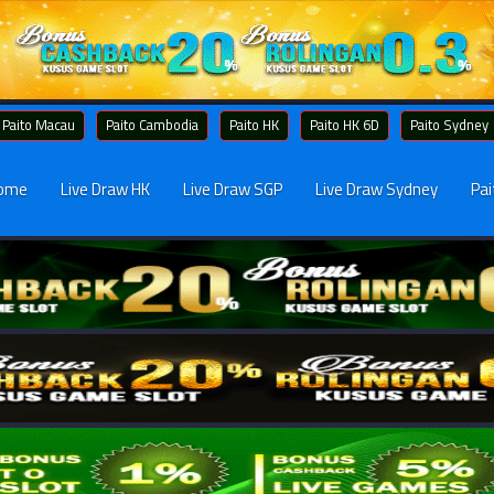
Paito Macau
Paito Cambodia
Paito HK
Paito HK 6D
Paito Sydney
ome
Live Draw HK
Live Draw SGP
Live Draw Sydney
Pa