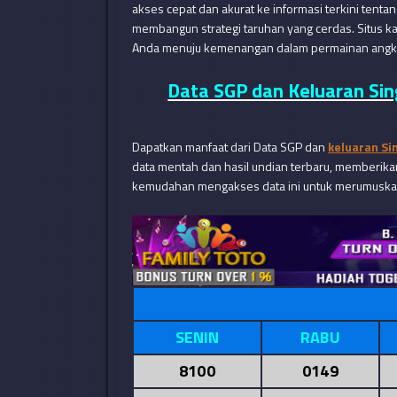
akses cepat dan akurat ke informasi terkini ten
membangun strategi taruhan yang cerdas. Situs
Anda menuju kemenangan dalam permainan angk
Data SGP dan Keluaran Sin
Dapatkan manfaat dari Data SGP dan
keluaran Si
data mentah dan hasil undian terbaru, memberika
kemudahan mengakses data ini untuk merumuskan
SENIN
RABU
8100
0149