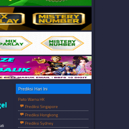
Prediksi Hari Ini
Paito Warna HK
gel
Prediksi Singapore
Prediksi Hongkong
Prediksi Sydney
ati