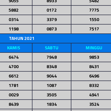
9055
8933
5482
5882
0172
7775
0314
3379
1550
1198
0873
7517
TAHUN 2021
KAMIS
SABTU
MINGGU
6474
7948
9853
4700
8348
8431
6612
9044
6496
1781
1087
8332
0029
3505
4941
8439
1834
3524