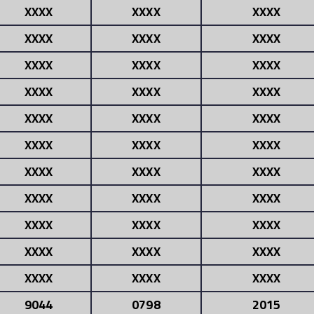
XXXX
XXXX
XXXX
XXXX
XXXX
XXXX
XXXX
XXXX
XXXX
XXXX
XXXX
XXXX
XXXX
XXXX
XXXX
XXXX
XXXX
XXXX
XXXX
XXXX
XXXX
XXXX
XXXX
XXXX
XXXX
XXXX
XXXX
XXXX
XXXX
XXXX
XXXX
XXXX
XXXX
9044
0798
2015