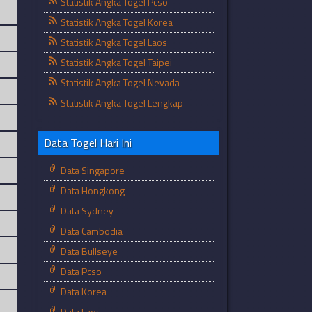
Statistik Angka Togel Pcso
Statistik Angka Togel Korea
Statistik Angka Togel Laos
Statistik Angka Togel Taipei
Statistik Angka Togel Nevada
Statistik Angka Togel Lengkap
Data Togel Hari Ini
Data Singapore
Data Hongkong
Data Sydney
Data Cambodia
Data Bullseye
Data Pcso
Data Korea
Data Laos