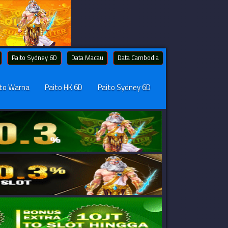
Paito Sydney 6D
Data Macau
Data Cambodia
ito Warna
Paito HK 6D
Paito Sydney 6D