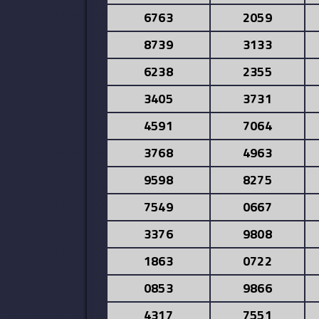
6763
2059
8739
3133
6238
2355
3405
3731
4591
7064
3768
4963
9598
8275
7549
0667
3376
9808
1863
0722
0853
9866
4317
7551