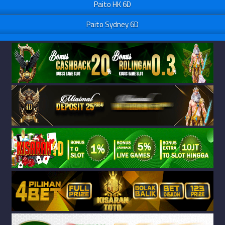
Paito HK 6D
Paito Sydney 6D