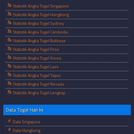
Statistik Angka Togel Singapore
Statistik Angka Togel Hongkong
Statistik Angka Togel Sydney
Statistik Angka Togel Cambodia
Statistik Angka Togel Bullseye
Statistik Angka Togel Pcso
Statistik Angka Togel Korea
Statistik Angka Togel Laos
Statistik Angka Togel Taipei
Statistik Angka Togel Nevada
Statistik Angka Togel Lengkap
Data Togel Hari Ini
Data Singapore
Data Hongkong