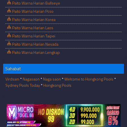
Paito Warna Harian Bullseye
Paito Warna Harian Pcso
Paito Warna Harian Korea
Paito Warna Harian Laos
Paito Warna Harian Taipei
Paito Warna Harian Nevada
Paito Warna Harian Lengkap
Sahabat
Virdsam
*
Nagasaon
*
Naga saon
*
Welcome to Hongkong Pools
*
Sydney Pools Today
*
Hongkong Pools