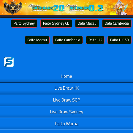
Paito Sydney
Paito Sydney 6D
Data Macau
Data Cambodia
Paito Macau
Paito Cambodia
Paito HK
Paito HK 6D
Home
Live Draw HK
Live Draw SGP
Live Draw Sydney
Paito Warna