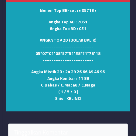
Nomor Top BB-set :
• 05718 •
Angka Top 4D :
7051
Angka Top 3D :
051
ANGKA TOP 2D (BOLAK BALIK)
----------------------------
05*07*01*08*57*51*58*71*78*18
----------------------------
Angka Mistik 2D :
24 29 26 66 49 46 96
Angka Kembar :
11 88
C.Bebas / C.Macau / C.Naga
( 1 / 5 / 0 )
Shio :
KELINCI
Tinggalkan Komentar