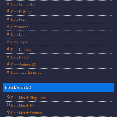
Data Cambodia
Data Bullseye
Data Pcso
Data Korea
Data Laos
Data Taipei
Data Nevada
Data HK 6D
Data Sydney 6D
Data Togel Lengkap
Bola Merah 6D
Bola Merah Singapore
Bola Merah HK
Bola Merah Sydney