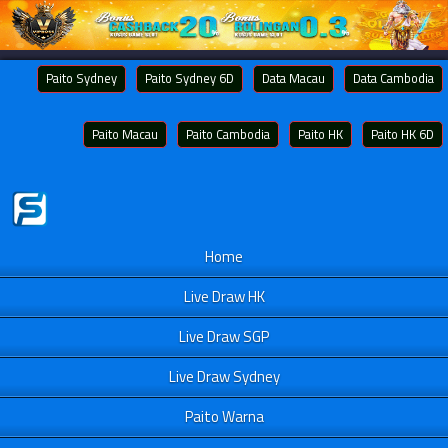
Paito Sydney
Paito Sydney 6D
Data Macau
Data Cambodia
Paito Macau
Paito Cambodia
Paito HK
Paito HK 6D
Home
Live Draw HK
Live Draw SGP
Live Draw Sydney
Paito Warna