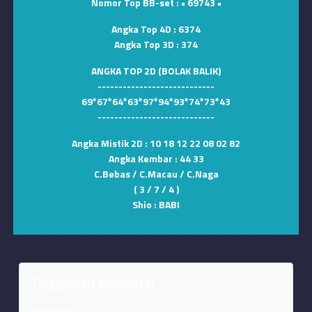
Nomor Top BB-set :
• 69743 •
Angka Top 4D :
6374
Angka Top 3D :
374
ANGKA TOP 2D (BOLAK BALIK)
----------------------------
69*67*64*63*97*94*93*74*73*43
----------------------------
Angka Mistik 2D :
10 18 12 22 08 02 82
Angka Kembar :
44 33
C.Bebas / C.Macau / C.Naga
( 3 / 7 / 4 )
Shio :
BABI
Tinggalkan Komentar
Komentar