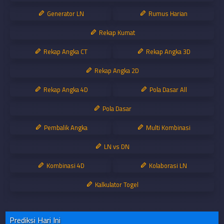
Generator LN
Rumus Harian
Rekap Kumat
Rekap Angka CT
Rekap Angka 3D
Rekap Angka 2D
Rekap Angka 4D
Pola Dasar All
Pola Dasar
Pembalik Angka
Multi Kombinasi
LN vs DN
Kombinasi 4D
Kolaborasi LN
Kalkulator Togel
Prediksi Hari Ini