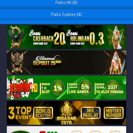
Paito HK 6D
Paito Sydney 6D