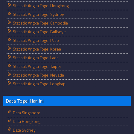
Statistik Angka Togel Hongkong
Statistik Angka Togel Sydney
Statistik Angka Togel Cambodia
Statistik Angka Togel Bullseye
Statistik Angka Togel Pcso
Statistik Angka Togel Korea
Statistik Angka Togel Laos
Statistik Angka Togel Taipei
Statistik Angka Togel Nevada
Statistik Angka Togel Lengkap
Data Togel Hari Ini
Data Singapore
Data Hongkong
Data Sydney