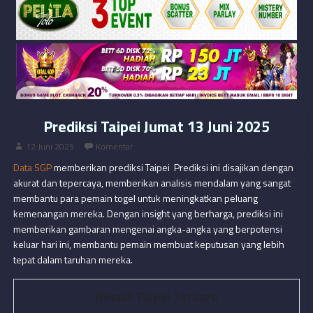
Prediksi Taipei Jumat 13 Juni 2025
12 Juni 2025
Komentar
Data SGP
memberikan prediksi Taipei Prediksi ini disajikan dengan
akurat dan tepercaya, memberikan analisis mendalam yang sangat
membantu para pemain togel untuk meningkatkan peluang
kemenangan mereka. Dengan insight yang berharga, prediksi ini
memberikan gambaran mengenai angka-angka yang berpotensi
keluar hari ini, membantu pemain membuat keputusan yang lebih
tepat dalam taruhan mereka.
Result Taipei Terbaru