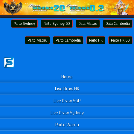
Paito Sydney
Paito Sydney 6D
Data Macau
Data Cambodia
Paito Macau
Paito Cambodia
Paito HK
Paito HK 6D
Home
Live Draw HK
Live Draw SGP
Live Draw Sydney
Paito Warna