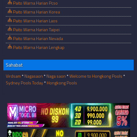
Paito Warna Harian Pcso
Paito Warna Harian Korea
Paito Warna Harian Laos
Paito Warna Harian Taipei
Paito Warna Harian Nevada
Paito Warna Harian Lengkap
Sahabat
Virdsam
*
Nagasaon
*
Naga saon
*
Welcome to Hongkong Pools
*
Sydney Pools Today
*
Hongkong Pools