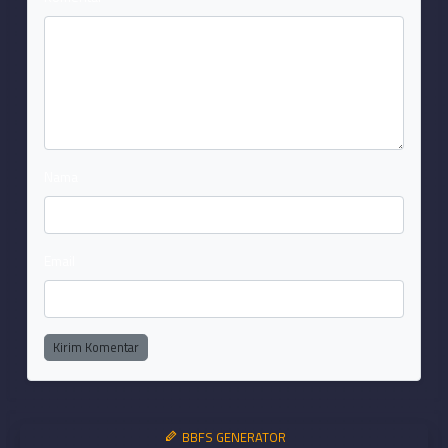
Nama
Email
Kirim Komentar
BBFS GENERATOR