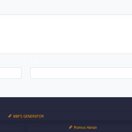
Email
BBFS GENERATOR
Rumus Harian