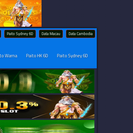
Paito Sydney 6D
Data Macau
Data Cambodia
ito Warna
Paito HK 6D
Paito Sydney 6D