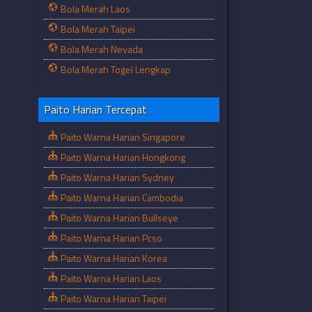
Bola Merah Laos
Bola Merah Taipei
Bola Merah Nevada
Bola Merah Togel Lengkap
Paito Harian Tercepat
Paito Warna Harian Singapore
Paito Warna Harian Hongkong
Paito Warna Harian Sydney
Paito Warna Harian Cambodia
Paito Warna Harian Bullseye
Paito Warna Harian Pcso
Paito Warna Harian Korea
Paito Warna Harian Laos
Paito Warna Harian Taipei