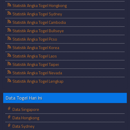
Statistik Angka Togel Hongkong
Statistik Angka Togel Sydney
Statistik Angka Togel Cambodia
Statistik Angka Togel Bullseye
Statistik Angka Togel Pcso
Statistik Angka Togel Korea
Statistik Angka Togel Laos
Statistik Angka Togel Taipei
Statistik Angka Togel Nevada
Statistik Angka Togel Lengkap
Data Togel Hari Ini
Data Singapore
Data Hongkong
Data Sydney