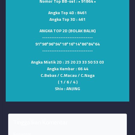
Nomor Top BB-set :
• 91864 •
Angka Top 4D :
8461
Angka Top 3D :
461
ANGKA TOP 2D (BOLAK BALIK)
----------------------------
91*98*96*94*18*16*14*86*84*64
----------------------------
Angka Mistik 2D :
25 20 23 33 50 53 03
Angka Kembar :
66 44
C.Bebas / C.Macau / C.Naga
( 1 / 6 / 4 )
Shio :
ANJING
Tinggalkan Komentar
Komentar