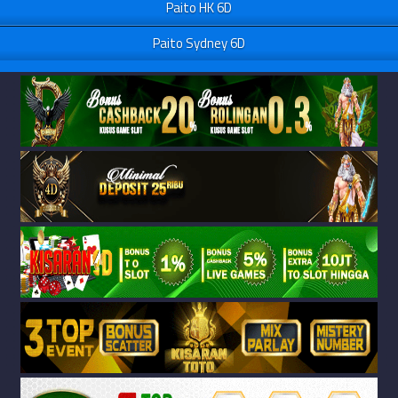
Paito HK 6D
Paito Sydney 6D