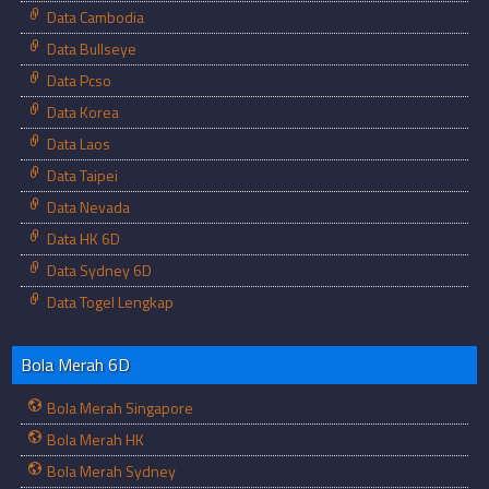
Data Cambodia
Data Bullseye
Data Pcso
Data Korea
Data Laos
Data Taipei
Data Nevada
Data HK 6D
Data Sydney 6D
Data Togel Lengkap
Bola Merah 6D
Bola Merah Singapore
Bola Merah HK
Bola Merah Sydney