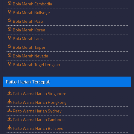
Bola Merah Cambodia
Bola Merah Bullseye
Bola Merah Pcso
Bola Merah Korea
Bola Merah Laos
Bola Merah Taipei
Bola Merah Nevada
Bola Merah Togel Lengkap
Paito Harian Tercepat
Paito Warna Harian Singapore
Paito Warna Harian Hongkong
Paito Warna Harian Sydney
Paito Warna Harian Cambodia
Paito Warna Harian Bullseye