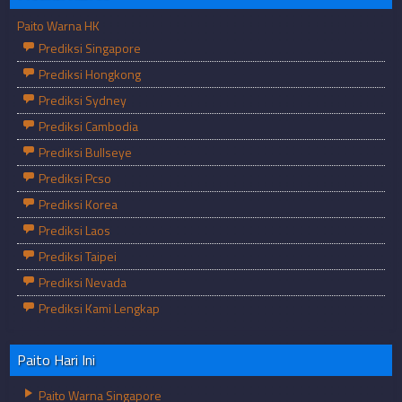
Paito Warna HK
Prediksi Singapore
Prediksi Hongkong
Prediksi Sydney
Prediksi Cambodia
Prediksi Bullseye
Prediksi Pcso
Prediksi Korea
Prediksi Laos
Prediksi Taipei
Prediksi Nevada
Prediksi Kami Lengkap
Paito Hari Ini
Paito Warna Singapore