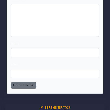
Nama
Email
Kirim Komentar
BBFS GENERATOR