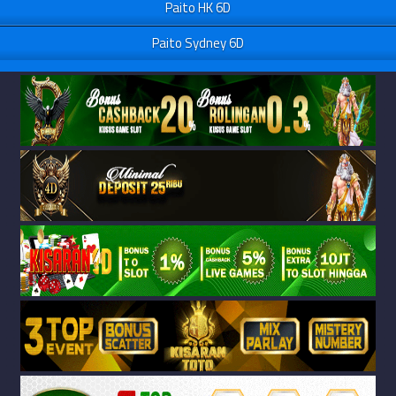
Paito HK 6D
Paito Sydney 6D