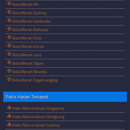
Bola Merah HK
Bola Merah Sydney
Bola Merah Cambodia
Bola Merah Bullseye
Bola Merah Pcso
Bola Merah Korea
Bola Merah Laos
Bola Merah Taipei
Bola Merah Nevada
Bola Merah Togel Lengkap
Paito Harian Tercepat
Paito Warna Harian Singapore
Paito Warna Harian Hongkong
Paito Warna Harian Sydney