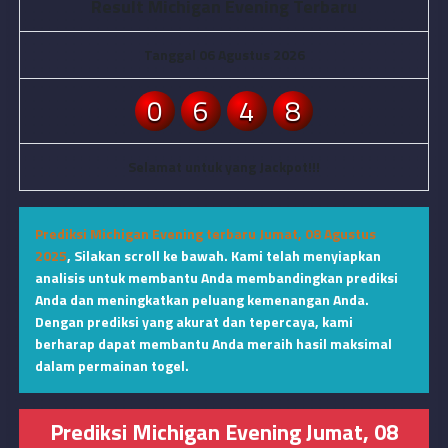
Result Michigan Evening Terbaru
Tanggal 06 Agustus 2026
0
6
4
8
Selamat untuk yang Jackpot!!!
Prediksi Michigan Evening terbaru Jumat, 08 Agustus
2025
,
Silakan scroll ke bawah. Kami telah menyiapkan
analisis untuk membantu Anda membandingkan prediksi
Anda dan meningkatkan peluang kemenangan Anda.
Dengan prediksi yang akurat dan tepercaya, kami
berharap dapat membantu Anda meraih hasil maksimal
dalam permainan togel.
Prediksi Michigan Evening Jumat, 08