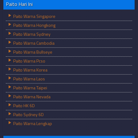
Paito Hari Ini
Paito Warna Singapore
Paito Warna Hongkong
Paito Warna Sydney
Paito Warna Cambodia
Paito Warna Bullseye
Paito Warna Pcso
Paito Warna Korea
Paito Warna Laos
Paito Warna Taipei
Paito Warna Nevada
Paito HK 6D
Paito Sydney 6D
Paito Warna Lengkap