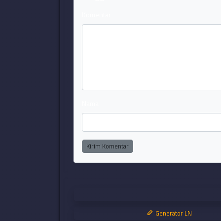
Komentar
Nama
Kirim Komentar
Generator LN