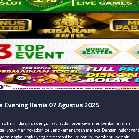
na Evening Kamis 07 Agustus 2025
diksi ini disajikan dengan akurat dan tepercaya, memberikan analisis
el untuk meningkatkan peluang kemenangan mereka. Dengan insight yan
genai angka-angka yang berpotensi keluar hari ini, membantu pemain