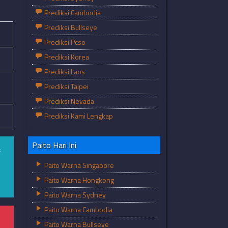
Prediksi Cambodia
Prediksi Bullseye
Prediksi Pcso
Prediksi Korea
Prediksi Laos
Prediksi Taipei
Prediksi Nevada
Prediksi Kami Lengkap
Paito Hari Ini
s
Paito Warna Singapore
Paito Warna Hongkong
Paito Warna Sydney
Paito Warna Cambodia
Paito Warna Bullseye