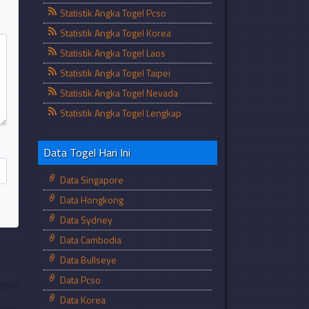
Statistik Angka Togel Pcso
Statistik Angka Togel Korea
Statistik Angka Togel Laos
Statistik Angka Togel Taipei
Statistik Angka Togel Nevada
Statistik Angka Togel Lengkap
Data Togel Hari Ini
Data Singapore
Data Hongkong
Data Sydney
Data Cambodia
Data Bullseye
Data Pcso
Data Korea