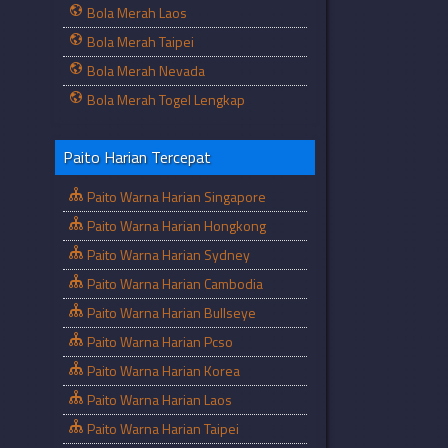
Bola Merah Laos
Bola Merah Taipei
Bola Merah Nevada
Bola Merah Togel Lengkap
Paito Harian Tercepat
Paito Warna Harian Singapore
Paito Warna Harian Hongkong
Paito Warna Harian Sydney
Paito Warna Harian Cambodia
Paito Warna Harian Bullseye
Paito Warna Harian Pcso
Paito Warna Harian Korea
Paito Warna Harian Laos
Paito Warna Harian Taipei