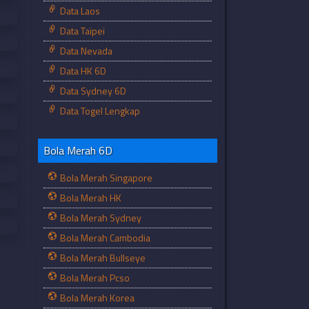
Data Laos
Data Taipei
Data Nevada
Data HK 6D
Data Sydney 6D
Data Togel Lengkap
Bola Merah 6D
Bola Merah Singapore
Bola Merah HK
Bola Merah Sydney
Bola Merah Cambodia
Bola Merah Bullseye
Bola Merah Pcso
Bola Merah Korea