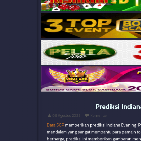
Prediksi India
06 Agustus 2025
Komentar
Data SGP
memberikan prediksi Indiana Evening Pre
mendalam yang sangat membantu para pemain tog
berharga, prediksi ini memberikan gambaran men