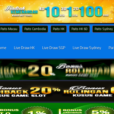
Paito Macau
Paito Cambodia
Paito HK
Paito HK 6D
Paito Sydney
ome
Live Draw HK
Live Draw SGP
Live Draw Sydney
Pa