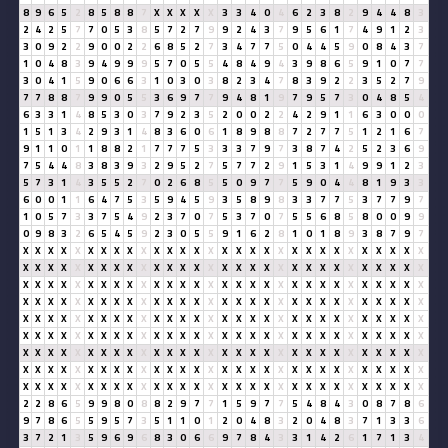
8
9
6
5
2
8
5
8
8
7
X
X
X
X
X
3
3
4
0
4
6
2
3
8
2
9
4
4
8
3
2
4
2
5
7
7
0
5
3
8
5
7
2
7
9
9
2
4
3
7
9
5
6
1
7
4
9
1
2
3
3
0
9
2
2
9
0
0
2
2
6
8
5
2
7
3
4
7
7
5
0
4
4
5
9
0
8
4
3
7
1
0
4
8
3
9
4
9
9
9
5
7
0
5
5
4
8
4
9
4
3
9
8
6
5
9
1
0
7
7
3
0
4
1
5
9
0
6
6
3
1
0
3
0
3
8
2
3
4
7
8
3
9
2
2
3
5
2
7
9
7
7
8
8
7
9
9
0
5
5
3
6
9
7
7
9
4
8
1
9
7
9
5
7
3
0
4
8
5
4
6
3
3
1
4
8
5
3
0
3
7
9
2
3
5
2
0
0
2
2
4
2
9
1
1
6
3
0
0
0
1
5
1
3
4
2
9
3
1
4
8
3
6
0
6
1
8
9
8
8
7
2
7
7
5
1
2
1
6
7
9
1
1
0
1
1
8
8
2
1
7
7
7
5
3
3
3
7
9
7
3
8
7
4
2
5
2
3
6
9
7
5
4
4
8
3
8
3
9
3
2
9
5
2
7
5
7
7
2
9
1
5
3
1
4
9
9
1
2
3
5
7
3
1
4
3
5
5
2
7
0
2
6
8
5
5
0
9
7
7
5
9
0
4
4
8
1
9
3
3
6
0
0
1
1
6
4
7
5
3
5
9
4
5
9
3
5
8
9
8
3
3
7
7
5
3
7
7
9
7
1
0
5
7
3
3
7
5
4
9
2
3
7
0
7
5
3
7
0
7
5
5
6
8
5
8
0
0
9
9
0
9
8
3
2
6
5
4
5
9
2
3
0
5
5
9
1
6
2
8
1
0
1
8
9
3
8
7
9
7
X
X
X
X
X
X
X
X
X
X
X
X
X
X
X
X
X
X
X
X
X
X
X
X
X
X
X
X
X
X
X
X
X
X
X
X
X
X
X
X
X
X
X
X
X
X
X
X
X
X
X
X
X
X
X
X
X
X
X
X
X
X
X
X
X
X
X
X
X
X
X
X
X
X
X
X
X
X
X
X
X
X
X
X
X
X
X
X
X
X
X
X
X
X
X
X
X
X
X
X
X
X
X
X
X
X
X
X
X
X
X
X
X
X
X
X
X
X
X
X
X
X
X
X
X
X
X
X
X
X
X
X
X
X
X
X
X
X
X
X
X
X
X
X
X
X
X
X
X
X
X
X
X
X
X
X
X
X
X
X
X
X
X
X
X
X
X
X
X
X
X
X
X
X
X
X
X
X
X
X
X
X
X
X
X
X
X
X
X
X
X
X
X
X
X
X
X
X
X
X
X
X
X
X
X
X
X
X
X
X
X
X
X
X
X
X
X
X
X
X
X
X
X
X
X
X
X
X
X
X
X
X
X
X
X
X
X
X
X
X
X
X
X
X
X
X
X
X
X
X
X
X
X
X
X
X
X
X
X
X
X
X
X
X
X
X
X
X
X
X
2
2
8
6
5
9
9
8
0
8
8
2
9
7
7
1
5
9
7
7
5
4
8
4
3
0
8
7
8
6
9
7
8
6
5
5
9
5
7
3
5
1
1
0
1
2
0
4
8
3
2
0
4
8
3
7
1
3
3
6
3
7
2
1
3
5
9
6
9
6
8
3
0
6
6
9
7
8
4
3
3
1
4
2
6
1
7
1
3
4