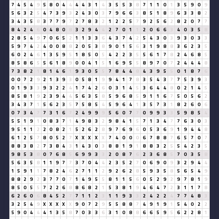
7
4
5
4
9
5
8
0
4
4
4
4
3
1
4
3
5
5
3
8
7
1
1
0
1
3
5
9
0
9
5
6
3
2
5
4
7
3
9
3
2
4
3
0
3
7
9
6
6
3
8
5
1
8
9
6
3
3
8
2
3
4
3
5
8
3
7
7
9
7
2
7
8
3
2
1
2
2
5
7
9
2
5
6
2
8
2
0
7
7
8
4
2
4
6
0
4
8
0
8
3
2
9
4
4
2
7
0
1
1
2
0
6
6
3
4
0
3
5
8
2
8
5
4
9
7
0
6
5
2
1
1
3
3
6
4
3
7
4
2
5
4
3
0
3
9
3
0
3
3
5
9
7
4
2
4
0
0
8
8
2
0
5
3
8
9
0
1
5
6
3
1
9
8
8
3
6
2
3
5
6
0
2
4
6
1
3
5
9
5
1
8
5
0
5
4
2
2
3
5
5
6
1
7
8
2
4
6
8
5
8
5
8
6
5
5
6
1
8
9
0
0
4
1
5
1
6
9
5
5
8
9
7
0
7
2
4
4
4
8
7
3
8
2
1
8
1
4
6
1
9
3
0
5
5
7
8
4
4
8
4
3
9
5
5
0
1
8
7
6
0
0
7
2
9
2
1
3
9
3
0
5
8
1
9
9
4
1
7
8
3
5
4
3
7
7
5
3
9
3
0
1
9
3
3
9
3
2
2
4
1
7
4
2
6
0
3
1
4
5
3
6
4
4
8
0
2
1
4
5
8
5
8
1
9
2
3
9
4
4
5
6
3
5
8
5
9
6
8
5
9
1
1
6
7
5
0
5
6
2
3
4
3
7
1
5
6
2
3
5
7
5
8
5
4
5
9
6
4
1
3
5
7
3
1
8
2
6
0
6
0
7
3
4
7
7
3
1
6
7
2
4
9
9
9
5
6
0
7
7
0
9
9
3
3
5
9
8
5
4
5
5
1
9
1
0
8
3
7
1
4
9
8
3
2
9
8
4
1
5
7
1
3
4
7
7
6
3
0
3
9
5
1
1
2
2
0
8
2
1
5
2
6
2
8
9
7
6
9
6
0
5
3
6
9
1
9
4
4
8
6
1
2
5
7
8
0
5
2
7
X
X
X
X
X
7
4
0
0
0
6
7
8
8
7
6
5
7
0
7
8
8
3
8
2
7
3
8
4
3
1
4
3
0
3
8
8
1
9
1
8
8
3
2
5
5
4
2
3
5
9
8
5
3
8
0
7
6
8
5
6
9
9
3
3
2
0
8
7
6
2
3
6
8
5
7
0
3
5
8
5
6
3
5
8
1
1
9
7
7
3
7
0
4
4
2
3
5
2
7
0
6
9
0
9
3
2
9
4
4
1
5
9
1
1
7
8
2
4
6
2
7
1
1
2
9
2
6
2
8
5
9
3
5
8
5
6
5
4
9
8
8
2
9
2
3
7
7
0
7
1
4
9
5
5
8
1
1
5
6
0
5
2
9
2
9
7
8
1
9
8
5
0
5
5
7
2
2
6
8
8
6
8
2
1
5
3
8
1
9
4
6
4
7
2
3
1
1
7
8
6
2
6
0
6
8
4
5
2
7
7
1
1
2
3
1
1
9
3
3
2
4
2
2
4
7
7
4
8
3
3
2
5
4
9
X
X
X
X
X
9
0
7
2
9
5
5
8
8
7
4
9
1
9
1
5
4
0
2
2
5
9
0
4
4
4
1
3
5
8
7
0
3
3
6
3
1
0
8
8
6
6
5
9
5
6
2
2
8
1