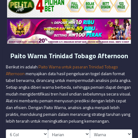
Paito Warna Trinidad Tobago Afternoon
Berikut ini adalah
Paito Warna untuk pasaran Trinidad Tobago
Afternoon
menyajikan data hasil pengeluaran togel dalam format
tabel berwarna, dirancang untuk mempermudah analisis pola angka.
Setiap angka diberi warna berbeda, sehingga pemain dapat dengan
mudah mengidentifikasi tren hasil undian sebelumnya secara visual.
Alat ini membantu pemain menyusun prediksi dengan lebih cepat
dan efisien. Dengan Paito Warna, analisis angka menjadi lebih
praktis, mendukung pemain dalam merancang strategi taruhan yang
lebih terarah untuk meningkatkan peluang kemenangan.