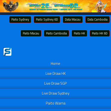
Paito Sydney
Paito Sydney 6D
Data Macau
Data Cambodia
Paito Macau
Paito Cambodia
Paito HK
Paito HK 6D
Home
Live Draw HK
Live Draw SGP
Live Draw Sydney
Paito Warna