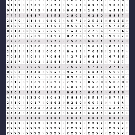
9
7
5
8
4
9
6
9
2
2
3
9
4
2
6
7
0
0
2
2
X
X
X
X
X
2
4
4
8
3
9
1
3
3
6
4
9
8
1
9
0
4
7
5
3
9
1
4
4
8
6
3
4
9
4
9
8
8
4
3
9
7
2
1
3
4
7
4
3
7
2
6
8
1
9
8
0
5
3
8
2
8
4
6
1
4
5
1
3
4
7
4
4
4
8
8
6
8
7
6
2
1
5
3
8
2
9
0
2
2
6
2
9
0
9
8
9
1
7
8
2
6
7
0
7
2
1
1
1
2
6
9
0
4
4
4
5
7
2
9
2
5
5
3
8
9
6
3
6
9
0
4
8
6
5
1
8
1
4
5
1
1
5
2
7
9
6
0
4
4
6
6
7
2
9
6
7
3
8
2
0
2
1
3
4
8
9
9
4
4
5
5
5
9
5
1
4
3
5
8
2
7
6
6
3
1
7
9
4
4
2
4
4
2
6
7
5
0
9
9
2
3
1
4
5
8
2
7
0
7
5
9
7
4
2
9
9
6
2
8
7
7
5
0
5
2
5
0
6
6
7
5
2
5
7
2
5
0
0
0
6
6
6
1
7
3
7
6
2
8
6
2
6
4
1
5
3
8
0
8
8
7
8
9
8
2
9
5
5
1
5
6
7
2
9
0
7
2
3
5
2
5
3
4
7
1
0
4
8
3
0
0
0
4
4
8
4
1
4
5
7
0
8
6
5
2
1
6
7
4
7
0
5
5
1
4
0
1
1
2
7
0
8
6
5
1
2
7
2
9
5
6
1
1
2
6
7
5
6
2
2
3
8
7
6
8
8
0
2
2
5
5
8
1
9
0
9
8
3
2
0
2
5
1
6
7
4
3
7
1
6
1
6
9
6
4
9
5
0
5
3
5
4
3
7
7
6
5
0
5
5
7
3
5
8
2
7
1
7
8
0
6
0
3
3
X
X
X
X
X
6
0
4
2
6
9
4
7
3
1
X
X
X
X
X
5
9
6
1
7
5
4
8
9
8
1
7
4
5
9
6
0
2
3
5
0
9
2
8
1
6
3
6
0
6
5
6
7
0
7
2
0
1
5
6
9
4
0
1
1
4
6
9
7
7
2
9
9
5
5
8
5
0
8
8
5
8
0
8
8
9
9
7
5
3
6
3
1
0
1
6
7
6
5
2
4
8
5
9
5
3
6
6
3
9
6
3
6
1
7
9
5
0
5
5
1
2
2
6
8
1
4
5
5
1
8
6
2
0
2
8
0
8
1
9
6
8
1
6
7
4
7
6
2
8
2
3
3
0
3
9
0
4
3
7
5
8
8
1
9
3
5
2
7
9
3
7
4
3
7
2
4
1
0
1
1
0
2
7
9
0
9
6
3
9
8
2
8
0
8
6
0
4
5
9
1
1
6
4
1
0
0
0
0
0
X
X
X
X
X
X
X
X
X
X
X
X
X
X
X
X
X
X
X
X
X
X
X
X
X
X
X
X
X
X
X
X
X
X
X
X
X
X
X
X
X
X
X
X
X
X
X
X
X
X
X
X
X
X
X
X
X
X
X
X
X
X
X
X
X
X
X
X
X
X
X
X
X
X
X
X
X
X
X
X
X
X
X
X
X
X
X
X
X
X
X
X
X
X
X
X
X
X
X
X
X
X
X
X
X
X
X
X
X
X
X
X
X
X
X
X
X
X
X
X
X
X
X
X
X
X
X
X
X
X
X
X
X
X
X
X
X
X
X
X
X
X
X
X
X
X
X
X
X
X
X
X
X
X
X
X
X
X
X
X
X
X
X
X
X
X
X
X
X
X
X
X
X
X
X