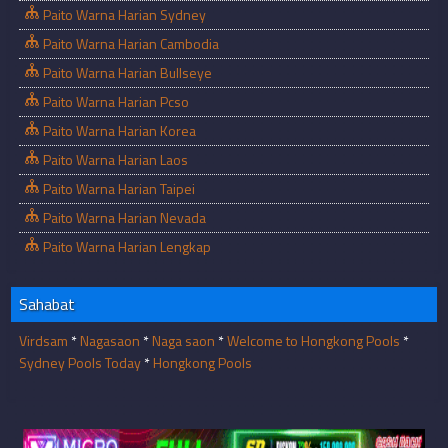
Paito Warna Harian Sydney
Paito Warna Harian Cambodia
Paito Warna Harian Bullseye
Paito Warna Harian Pcso
Paito Warna Harian Korea
Paito Warna Harian Laos
Paito Warna Harian Taipei
Paito Warna Harian Nevada
Paito Warna Harian Lengkap
Sahabat
Virdsam
*
Nagasaon
*
Naga saon
*
Welcome to Hongkong Pools
*
Sydney Pools Today
*
Hongkong Pools