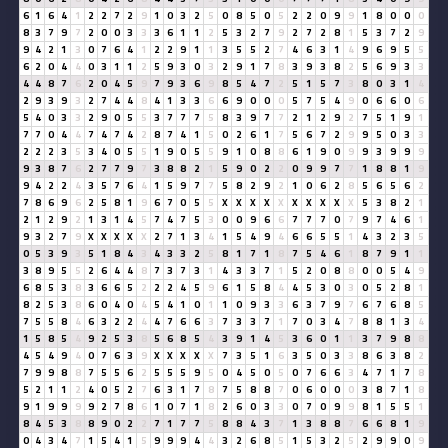
6
1
6
4
1
2
2
7
2
9
1
0
3
2
5
0
8
5
0
5
2
2
0
9
9
1
8
0
0
0
8
3
7
9
7
2
0
0
3
3
3
6
1
1
2
5
3
2
7
9
2
7
2
8
1
5
3
7
2
9
9
4
2
1
3
0
7
6
4
1
2
2
9
1
1
3
5
5
2
7
4
6
3
1
4
9
6
9
5
5
6
2
0
4
4
0
3
1
1
2
5
9
3
0
3
2
9
1
7
8
3
9
3
8
2
5
6
9
3
3
4
4
8
7
6
2
0
4
5
9
7
9
3
6
9
8
5
4
7
2
5
1
5
7
3
8
0
3
1
4
2
9
3
9
3
2
7
4
4
8
4
1
3
3
6
6
9
0
0
0
5
7
5
4
9
0
6
6
0
6
5
4
0
3
3
2
9
0
5
5
3
7
7
7
5
8
3
9
7
7
2
1
2
9
2
7
5
1
9
1
7
7
0
4
4
7
4
7
4
2
8
7
4
1
5
0
2
6
1
7
5
6
7
2
9
9
5
0
3
3
2
2
2
3
5
3
4
0
5
5
1
9
0
5
5
9
1
0
8
8
6
1
9
0
9
9
3
9
9
9
9
3
8
7
6
2
7
7
9
7
3
8
8
2
1
5
9
0
2
2
0
9
9
7
7
1
8
8
1
9
9
4
2
2
4
3
5
7
6
4
1
5
9
7
7
5
8
2
9
2
1
0
6
2
8
5
6
5
6
2
7
8
6
9
6
2
5
8
1
9
6
7
0
5
5
X
X
X
X
X
X
X
X
X
X
5
3
8
2
1
2
1
2
9
2
1
3
1
4
5
7
4
7
5
3
0
0
9
6
6
7
7
7
0
7
9
7
4
6
1
9
3
2
7
9
X
X
X
X
X
2
7
1
3
4
1
5
4
9
4
6
6
5
5
1
4
3
2
3
5
0
5
3
9
3
5
1
8
4
3
4
3
3
2
5
8
1
7
1
8
7
5
4
6
1
8
7
9
1
1
3
8
9
5
5
2
6
4
4
8
7
3
7
3
1
4
3
3
7
1
5
2
0
8
8
0
0
5
4
9
6
8
5
3
8
3
6
6
5
2
2
2
4
5
9
6
1
5
8
4
4
5
3
0
3
0
5
2
8
1
8
2
5
3
8
6
0
4
0
4
5
4
1
0
1
1
0
9
3
3
6
3
7
9
7
6
7
6
8
5
7
5
5
8
4
6
3
2
2
4
4
7
6
6
3
7
3
3
7
1
7
0
3
4
7
8
8
1
3
4
1
5
8
5
4
9
2
5
3
8
5
6
8
5
4
3
9
1
4
5
3
6
0
1
1
3
7
9
8
8
4
5
4
9
4
0
7
6
3
9
X
X
X
X
X
7
3
5
1
6
3
5
0
3
3
8
6
3
8
2
7
9
9
8
8
7
5
5
6
2
5
5
5
9
5
0
4
5
0
5
0
7
6
6
3
4
7
1
7
8
5
2
1
1
2
4
0
5
2
7
6
3
1
7
8
7
5
8
8
7
0
6
0
0
0
3
8
7
1
8
9
1
9
9
9
9
2
7
8
6
1
0
7
1
8
2
6
0
3
3
0
7
0
9
9
8
1
5
5
1
8
4
5
3
8
8
9
0
2
2
7
1
7
7
5
8
8
4
3
7
1
3
8
8
7
6
6
8
1
9
0
4
3
4
7
1
5
4
1
5
9
9
9
4
4
3
2
6
8
5
1
5
3
2
5
2
9
9
0
9