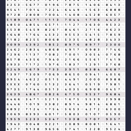
3
2
5
3
8
5
6
7
7
5
0
1
9
6
6
7
8
7
5
3
1
4
0
6
6
8
4
1
3
4
9
5
4
1
5
7
0
1
4
5
7
2
2
4
6
6
4
4
9
4
1
5
6
3
9
6
8
8
8
7
9
7
2
8
1
2
8
0
8
8
7
0
0
4
4
1
4
0
8
8
4
5
2
8
1
6
0
5
7
3
5
1
8
9
8
0
4
7
1
8
1
1
1
3
4
7
0
4
4
8
1
7
0
6
6
4
4
2
3
5
4
8
5
0
5
4
8
5
4
9
6
5
7
1
8
1
1
2
7
9
3
6
3
0
3
9
5
3
2
5
5
5
3
8
2
5
4
5
9
5
8
2
6
7
4
8
4
6
1
7
2
7
1
6
7
0
6
2
3
5
1
6
4
8
3
1
7
6
4
1
4
5
3
2
5
9
5
5
3
8
5
4
1
5
6
7
8
5
9
5
7
1
8
2
1
8
2
5
5
1
8
0
6
8
5
5
3
3
5
8
4
8
2
8
1
3
4
3
3
6
9
0
9
9
9
4
3
9
2
2
1
8
5
2
7
8
9
7
6
4
8
9
7
7
5
2
3
0
0
0
2
4
6
2
8
2
8
3
4
7
4
8
6
8
5
4
9
1
7
8
0
9
8
3
2
7
7
4
6
1
7
2
9
6
6
1
1
3
7
1
7
0
8
2
1
7
0
0
1
1
3
0
5
4
9
0
7
6
8
5
8
5
7
8
6
4
3
5
6
2
7
9
4
0
4
2
1
6
6
3
5
5
6
1
7
7
4
1
9
1
3
9
3
3
6
7
1
7
2
9
1
9
7
6
4
1
8
3
7
1
1
2
9
1
1
3
7
6
8
5
0
2
4
9
4
5
6
7
9
7
1
7
3
3
6
3
9
1
1
2
8
3
8
4
3
6
6
8
7
6
1
3
9
7
7
7
3
0
9
9
7
0
6
9
6
8
6
5
0
5
0
9
4
1
5
4
0
5
6
2
0
9
5
4
9
4
6
2
2
4
0
5
1
5
6
4
4
9
1
1
2
0
0
0
0
8
9
8
8
7
X
X
X
X
X
0
7
6
0
6
5
1
3
2
5
3
6
4
1
5
0
5
1
9
1
7
9
8
1
9
9
7
3
5
8
1
7
4
4
8
0
5
1
3
4
4
0
3
5
8
6
9
0
8
8
0
4
5
7
3
3
6
3
9
3
4
8
6
7
4
0
8
2
6
8
6
7
5
0
5
9
5
3
7
1
9
6
8
4
3
6
4
6
6
3
3
4
7
1
8
5
2
1
5
6
1
6
7
5
3
5
5
3
9
3
2
9
9
8
8
6
4
4
6
1
1
0
1
9
1
3
3
8
2
1
8
9
1
4
5
9
8
1
4
5
6
8
6
1
7
6
8
9
2
2
7
1
2
4
6
1
7
5
4
9
5
6
5
3
8
4
2
7
2
9
6
3
0
0
0
3
0
6
9
6
8
3
9
3
3
6
0
1
7
8
5
8
0
3
3
0
1
0
7
7
0
5
9
0
9
1
9
5
9
5
5
2
3
3
6
5
3
4
7
2
1
3
3
8
2
5
7
0
7
7
9
3
5
7
3
1
9
4
3
7
9
0
4
8
3
9
2
2
1
3
2
0
8
9
8
8
0
8
1
9
1
6
4
1
5
4
2
7
7
5
9
1
3
8
2
9
6
5
6
2
5
7
4
1
5
1
2
2
8
1
9
5
2
4
6