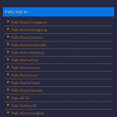
Paito Hari Ini
Paito Warna Singapore
Paito Warna Hongkong
Paito Warna Sydney
Paito Warna Cambodia
Paito Warna Bullseye
Paito Warna Pcso
Paito Warna Korea
Paito Warna Laos
Paito Warna Taipei
Paito Warna Nevada
Paito HK 6D
Paito Sydney 6D
Paito Warna Lengkap