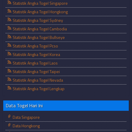
Statistik Angka Togel Singapore
Statistik Angka Togel Hongkong
Statistik Angka Togel Sydney
Statistik Angka Togel Cambodia
Statistik Angka Togel Bullseye
Statistik Angka Togel Pcso
Statistik Angka Togel Korea
Statistik Angka Togel Laos
Statistik Angka Togel Taipei
Statistik Angka Togel Nevada
Statistik Angka Togel Lengkap
Data Togel Hari Ini
Data Singapore
Data Hongkong