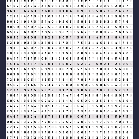
5
3
9
3
3
6
8
9
7
7
6
7
7
9
7
6
3
9
7
7
1
5
9
7
7
7
5
1
9
1
1
7
5
7
3
4
1
8
2
1
2
2
7
4
2
2
1
0
9
9
3
8
9
5
5
2
9
5
0
5
3
3
8
6
5
2
8
3
7
1
9
6
1
5
6
6
4
6
3
9
7
6
0
3
3
0
1
8
4
3
8
9
3
2
5
5
8
2
2
4
2
4
2
2
4
1
2
5
2
7
4
0
1
3
4
2
5
0
3
3
5
5
1
4
5
7
6
2
6
8
4
3
4
5
9
3
6
6
9
6
8
0
1
2
3
9
4
4
3
7
5
1
4
0
4
9
5
0
5
5
5
8
3
2
5
3
3
8
3
2
5
7
4
6
1
9
0
9
9
9
5
7
8
7
6
4
3
5
6
2
8
1
8
2
1
8
8
2
3
5
7
5
7
3
1
5
9
1
9
1
6
5
4
2
6
6
7
8
2
1
7
9
5
5
1
9
6
7
3
1
5
6
2
9
2
0
8
8
5
4
7
6
1
5
6
0
8
5
2
7
9
6
0
8
8
9
8
2
9
2
8
0
5
1
6
3
0
4
2
6
4
5
1
5
6
8
4
1
4
5
5
2
1
8
9
9
3
1
3
4
3
1
8
6
5
3
7
3
1
4
7
5
1
3
4
4
6
3
2
5
4
1
7
1
8
3
9
3
3
6
4
6
0
7
7
1
5
0
4
4
0
2
8
7
6
2
3
0
4
4
7
7
4
0
4
3
9
8
7
6
3
0
4
7
2
3
4
9
8
8
4
1
6
4
1
5
3
5
4
9
0
8
0
5
5
6
4
1
5
6
6
9
2
0
2
8
4
4
7
2
7
8
7
5
3
0
8
1
3
4
2
1
0
3
3
5
6
3
4
7
1
3
7
6
4
5
4
5
5
1
1
5
1
6
7
5
2
1
7
8
5
3
8
1
9
1
8
8
2
1
5
2
5
5
1
0
9
0
1
1
2
5
9
6
6
4
9
1
1
2
6
7
9
1
1
6
9
9
3
3
8
8
7
9
7
5
1
6
3
9
7
8
8
3
2
5
6
8
8
7
8
6
3
6
9
7
3
9
1
1
3
5
3
6
9
2
1
5
8
4
8
5
4
3
7
9
6
3
0
3
8
1
0
9
9
7
2
1
8
9
3
0
6
1
7
1
5
5
2
7
1
9
1
6
7
7
8
5
7
3
8
3
3
6
9
5
2
8
8
7
9
5
8
7
6
7
1
4
6
1
9
2
3
4
7
7
9
8
0
8
8
9
0
5
5
9
8
4
9
4
4
3
9
1
1
5
2
7
1
8
9
5
1
5
6
5
5
2
5
7
8
1
2
0
2
1
8
6
7
4
2
0
5
7
3
5
2
9
2
2
1
8
6
1
7
9
1
0
3
3
4
2
3
6
9
2
4
4
7
2
6
7
9
5
5
8
1
9
6
6
9
0
2
7
9
6
8
0
4
4
3
9
3
6
9
0
2
4
0
4
3
2
1
4
5
0
5
0
0
0
2
5
5
1
6
1
4
3
6
9
7
4
4
7
2
1
7
6
4
1
1
0
1
1
2
5
2
4
3
7
6
4
3
6
9
5
0
2
7
9
9
2
0
4
4
7
9
2
5
7
3
5
1
4
5
4
4
1
3
4
2
2
7
7
5
7
3
1
6
7
8
6
4
0
4
6
1
6
1
7
6
4
6
7
4
8
3
2
4
6
9
6
7
1
8
3
8
5
8
4
0
6
7
5
3
8
3
1
6
7
5
9
7
5
3
0
8
5
6
2
3
4
2
0
2
7
7
8
0
8
5
5
5
2
7
4
0
5
9
5
1
7
5
9
5
7
0
3
1
4
2
2
1
7
8
5
1
1
5
6
6
1
7
8
6
9
3
5
1
6
5
0
9
1
1
1
9
5
4
9
8
7
8
7
6
4
6
7
6
4
8
6
3
3
6
1
1
8
7
6
0
9
0
3
3
0
6
3
4
7
1
7
5
4
9
9
3
3
6
9
5
7
7
3
1
7
3
7
2
9
0
7
5
8
4
7
8
3
8
2
8
0
2
3
5
2
1
0
2
2
5
6
0
1
1