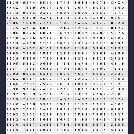
2
9
2
6
8
9
5
4
4
8
8
3
4
0
4
9
7
1
9
1
3
8
8
9
8
8
0
7
2
9
X
X
X
X
X
X
X
X
X
X
1
9
5
9
5
0
0
4
7
2
2
6
1
6
7
0
0
7
7
5
8
0
3
5
8
1
9
6
0
6
1
6
7
3
1
9
0
9
4
4
0
4
9
5
5
7
9
0
6
6
2
0
0
6
6
2
9
6
8
5
1
9
7
7
5
1
4
6
5
2
5
3
3
0
3
9
4
7
4
2
1
3
3
3
6
3
3
2
6
8
6
1
8
4
3
9
3
6
3
9
2
6
8
6
5
1
8
4
9
4
2
7
7
1
8
8
1
0
6
6
7
4
6
5
2
6
1
7
5
3
8
8
2
0
2
5
5
7
5
3
4
2
5
4
9
4
0
3
5
8
8
2
4
4
8
2
2
9
4
4
5
0
7
6
4
8
1
2
2
4
8
6
8
6
5
8
0
7
6
4
4
8
5
4
9
8
6
9
1
1
2
0
0
2
2
6
5
0
6
6
5
0
7
6
4
7
3
5
8
4
4
6
8
6
5
6
2
1
2
3
8
8
9
6
6
8
6
8
1
9
0
2
8
3
2
4
3
0
2
2
7
6
5
3
8
4
4
0
8
8
1
1
0
5
5
3
6
5
4
9
5
3
5
4
9
7
8
7
9
7
6
0
3
1
4
6
2
7
6
4
4
4
0
7
7
8
1
0
2
2
8
9
6
0
6
8
1
6
6
3
0
5
6
5
2
2
1
9
3
3
0
7
8
3
2
7
9
5
6
2
2
5
6
1
7
5
2
6
9
6
1
3
9
1
1
0
2
6
1
7
4
6
5
6
2
3
2
2
9
2
5
8
2
6
8
1
7
3
0
3
9
6
8
1
9
6
2
2
4
6
8
9
2
1
3
2
7
2
5
7
3
6
0
5
5
3
8
3
2
5
0
6
9
9
9
8
1
5
8
4
8
4
4
8
3
7
1
8
9
8
4
9
1
8
9
8
5
3
1
4
1
5
9
5
5
4
6
3
0
3
9
7
0
8
8
6
9
7
6
4
2
1
0
0
0
7
8
4
3
7
2
0
9
2
2
8
9
5
6
2
4
4
1
9
1
9
9
5
0
5
7
6
5
7
3
4
9
6
5
2
3
8
2
5
7
8
2
4
4
8
0
6
4
1
5
6
6
6
2
8
8
7
2
3
5
4
2
0
4
4
1
6
3
2
5
1
6
8
0
8
5
1
6
6
3
7
2
0
5
5
7
5
5
6
2
2
6
5
3
8
1
9
1
8
9
9
6
7
3
1
1
8
2
3
5
5
5
9
8
8
9
1
0
4
4
2
4
0
0
0
2
2
1
6
7
7
0
1
7
8
4
1
5
8
4
2
9
3
0
3
4
0
9
2
2
9
6
3
9
3
7
2
9
4
4
9
2
3
4
7
7
3
3
9
3
7
2
6
7
4
7
6
0
3
3
6
8
1
5
6
2
4
8
5
4
1
0
6
3
9
9
4
9
2
2
5
4
8
7
6
4
2
3
4
7
7
6
2
2
4
8
6
4
0
4
4
2
0
8
8
9
3
7
4
2
6
5
1
2
3
8
1
8
7
6
1
7
7
3
1
4
0
8
5
4
2
6
0
7
7
2
0
9
3
3
1
4
9
8
8
7
8
4
2
6
5
2
4
8
3
8
6
6
9
6
0
7
8
5
4
0
0
9
2
2
2
1
0
2
2
3
2
1
9
1
5
2
3
1
4
0
5
9
9
9
7
3
6
2
8
2
6
2
7
9
9
9
3
2
5
4
4
0
5
5
5
6
6
5
2
5
6
4
0
4
6
1
9
3
3
1
6
4
2
6
1
5
0
8
8
3
8
2
0
2
4
5
5
7
3
2
4
3
5
8
5
7
3
6
9
6
0
8
6
5
6
3
7
8
6
2
5
3
6
9
4
8
5
6
2
7
3
5
5
1
6
8
8
3
2
4
7
9
5
5
1
0
8
5
4
5
6
7
7
5
4
1
4
3
7