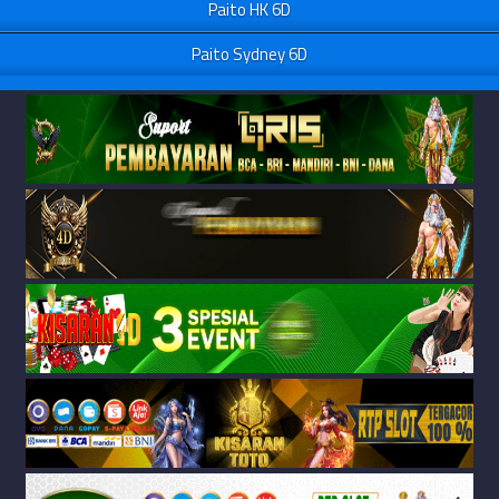
Paito HK 6D
Paito Sydney 6D