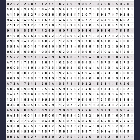
8
2
0
2
2
2
6
0
7
7
1
2
7
1
8
0
7
7
9
7
9
0
0
7
7
3
7
6
0
6
5
8
5
8
4
5
0
5
6
2
9
7
5
6
2
8
4
0
0
0
5
4
7
9
7
7
1
2
2
4
3
5
8
3
2
9
3
9
3
3
4
1
4
9
4
9
2
2
7
9
0
0
3
8
2
5
0
6
8
5
7
2
0
7
7
5
9
2
7
9
7
9
5
8
4
9
4
5
4
9
4
9
5
4
9
7
6
7
3
1
4
6
3
6
9
8
6
7
7
5
2
6
3
1
4
9
4
8
2
1
7
1
1
7
8
9
1
2
0
2
1
7
7
0
7
1
3
5
3
8
5
7
7
0
7
5
2
7
8
6
1
0
4
3
7
9
1
1
0
1
3
2
5
7
3
4
2
6
9
6
8
0
7
8
6
0
9
8
6
5
9
8
2
6
8
7
6
8
5
4
0
1
6
0
6
5
2
6
3
9
6
0
4
2
6
7
3
6
9
6
2
4
1
1
2
3
2
1
7
8
2
3
9
6
6
2
9
8
9
8
4
3
2
6
8
4
0
5
7
3
1
7
6
1
7
9
3
7
8
6
0
4
7
0
7
4
3
8
8
7
3
9
8
4
3
8
0
1
6
7
6
6
9
0
9
3
7
3
1
4
6
6
8
8
7
3
2
9
2
2
9
9
8
2
1
8
5
5
0
5
9
8
8
8
7
0
3
8
9
8
0
2
0
2
2
3
8
9
8
8
2
7
0
4
4
4
1
4
8
3
1
5
5
7
3
9
9
1
2
3
7
4
0
9
9
6
9
4
0
4
1
9
9
4
4
0
7
9
0
9
8
7
4
6
1
4
7
4
7
2
7
5
5
5
1
2
8
9
1
1
0
2
9
0
9
6
6
4
9
4
1
6
7
9
7
6
2
7
9
7
9
6
0
3
3
1
1
9
2
2
8
7
3
3
6
3
8
8
2
1
6
1
6
4
1
4
1
4
3
7
4
2
9
2
2
3
1
0
0
0
8
7
7
3
1
7
0
4
5
9
9
7
4
6
1
4
1
9
4
4
0
5
4
3
7
8
5
8
0
8
6
0
3
9
3
1
8
3
4
7
1
9
1
9
1
2
9
5
4
9
2
6
4
0
4
8
2
4
8
3
9
3
1
0
1
4
7
3
4
7
7
8
1
2
3
2
8
4
4
8
3
3
7
1
8
5
9
2
2
4
5
5
1
1
2
5
4
5
6
2
5
0
5
8
4
9
8
9
1
1
5
5
0
4
4
5
9
1
5
6
2
3
4
0
4
3
1
3
3
6
3
3
8
2
1
3
4
5
1
6
9
8
6
2
8
9
2
8
5
4
8
7
2
9
2
5
7
2
5
7
4
8
6
3
9
4
6
9
9
9
1
2
9
1
1
8
3
4
1
5
9
9
5
0
5
3
5
9
7
7
9
6
4
8
3
7
2
4
5
9
5
3
1
8
9
8
3
8
0
8
6
8
5
1
6
6
9
5
9
5
1
7
0
7
7
2
1
8
1
9
3
8
5
3
8
7
2
3
3
6
4
5
7
6
4
8
8
5
0
5
0
9
7
2
9
9
0
0
9
9
9
2
5
6
2
5
0
7
3
1
3
6
9
4
4
8
4
5
3
8
6
0
1
8
9
9
5
0
6
6
7
8
6
9
6
2
4
8
2
1
9
4
2
5
7
6
0
4
5
9
7
8
6
2
8
7
6
2
8
1
8
4
3
8
2
6
5
8
7
6
6
8
4
0
4
3
4
5
8
4
0
2
4
4
8
6
3
6
8
5
6
5
5
2
7
2
8
3
2
5
5
4
9
2
2
2
1
6
4
1
0
2
4
1
5
2
0
0
2
2
2
9
3
6
9
9
3
6
1
7
1
3
7
7
5
5
8
2
5
7
3
8
9
7
7
2
9
1
4
5
3
4
6
5
2
8
8
4
4
8
8
6
2
7
9
8
9
3
0
3
2
7
9
5
5
7
3
4
6
1
0
7
9
2
2
8
1
2
7
9