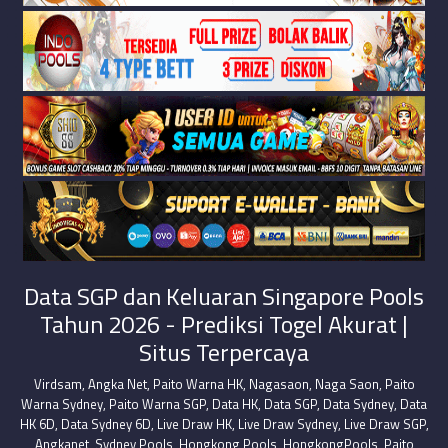
Data SGP dan Keluaran Singapore Pools
Tahun 2026 - Prediksi Togel Akurat |
Situs Terpercaya
Virdsam
,
Angka Net
,
Paito Warna HK
,
Nagasaon
,
Naga Saon
,
Paito
Warna Sydney
,
Paito Warna SGP
,
Data HK
,
Data SGP
,
Data Sydney
,
Data
HK 6D
,
Data Sydney 6D
,
Live Draw HK
,
Live Draw Sydney
,
Live Draw SGP
,
Angkanet
,
Sydney Pools
,
Hongkong Pools
,
HongkongPools
,
Paito