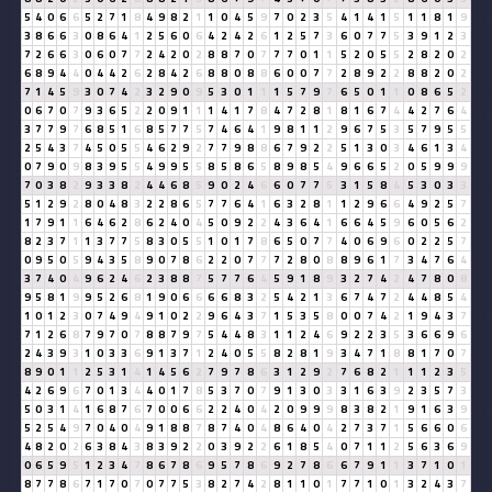
5
4
0
6
6
5
2
7
1
8
4
9
8
2
1
1
0
4
5
9
7
0
2
3
5
4
1
4
1
5
1
1
8
1
9
3
8
6
6
3
0
8
6
4
1
2
5
6
0
6
4
2
4
2
6
1
2
5
7
3
6
0
7
7
5
3
9
1
2
3
7
2
6
6
3
0
6
0
7
7
2
4
2
0
2
8
8
7
0
7
7
7
0
1
1
5
2
0
5
5
2
8
2
0
2
6
8
9
4
4
0
4
4
2
6
2
8
4
2
6
8
8
0
8
8
6
0
0
7
7
2
8
9
2
2
8
8
2
0
2
7
1
4
5
9
3
0
7
4
2
3
2
9
0
9
5
3
0
1
1
1
5
7
9
7
6
5
0
1
1
0
8
6
5
2
0
6
7
0
7
9
3
6
5
2
2
0
9
1
1
1
4
1
7
8
4
7
2
8
1
8
1
6
7
4
4
2
7
6
4
3
7
7
9
7
6
8
5
1
6
8
5
7
7
5
7
4
6
4
1
9
8
1
1
2
9
6
7
5
3
5
7
9
5
5
2
5
4
3
7
4
5
0
5
5
4
6
2
9
2
7
7
9
8
8
6
7
9
2
2
5
1
3
0
3
4
6
1
3
4
0
7
9
0
9
8
3
9
5
5
4
9
9
5
5
8
5
8
6
5
8
9
8
5
4
9
6
6
5
2
0
5
9
9
9
7
0
3
8
2
9
3
3
8
2
4
4
6
8
5
9
0
2
4
6
6
0
7
7
5
3
1
5
8
4
5
3
0
3
3
5
1
2
9
2
8
0
4
8
3
2
2
8
6
5
7
7
6
4
1
6
3
2
8
1
1
2
9
6
6
4
9
2
5
7
1
7
9
1
1
6
4
6
2
8
6
2
4
0
4
5
0
9
2
2
4
3
6
4
1
6
6
4
5
9
6
0
5
6
2
8
2
3
7
1
1
3
7
7
5
8
3
0
5
5
1
0
1
7
8
6
5
0
7
7
4
0
6
9
6
0
2
2
5
7
0
9
5
0
5
9
4
3
5
8
9
0
7
8
6
2
2
0
7
7
7
2
8
0
8
8
9
6
1
7
3
4
7
6
4
3
7
4
0
4
9
6
2
4
6
2
3
8
8
7
5
7
7
6
4
5
9
1
8
9
3
2
7
4
2
4
7
8
0
8
9
5
8
1
9
9
5
2
6
8
1
9
0
6
6
6
6
8
3
2
5
4
2
1
3
6
7
4
7
2
4
4
8
5
4
1
0
1
2
3
0
7
4
9
4
9
1
0
2
2
9
6
4
3
7
1
5
3
5
8
0
0
7
4
2
1
9
4
3
7
7
1
2
6
8
7
9
7
0
7
8
8
7
9
7
5
4
4
8
3
1
1
2
4
6
9
2
2
3
5
3
6
6
9
6
2
4
3
9
3
1
0
3
3
6
9
1
3
7
1
2
4
0
5
5
8
2
8
1
9
3
4
7
1
8
8
1
7
0
7
8
9
0
1
1
2
5
3
1
4
1
4
5
6
2
7
9
7
8
6
3
1
2
9
2
7
6
8
2
1
1
1
2
3
5
4
2
6
9
6
7
0
1
3
4
4
0
1
7
8
5
3
7
0
7
9
1
3
0
3
3
1
6
3
9
2
3
5
7
3
5
0
3
1
4
1
6
8
7
6
7
0
0
6
6
2
2
4
0
4
2
0
9
9
9
8
3
8
2
1
9
1
6
3
9
5
2
5
4
9
7
0
4
0
4
9
1
8
8
7
8
7
4
0
4
8
6
4
0
4
2
7
3
7
1
5
6
6
0
6
4
8
2
0
2
6
3
8
4
3
8
3
9
2
2
0
3
9
2
2
6
1
8
5
4
0
7
1
1
2
5
6
3
6
9
0
6
5
9
5
1
2
3
4
7
8
6
7
8
6
9
5
7
8
6
9
2
7
8
6
6
7
9
1
1
3
7
1
0
1
8
7
7
8
6
7
1
7
0
7
0
7
7
5
3
8
2
7
4
2
8
1
1
0
1
7
7
1
0
1
3
2
4
3
7