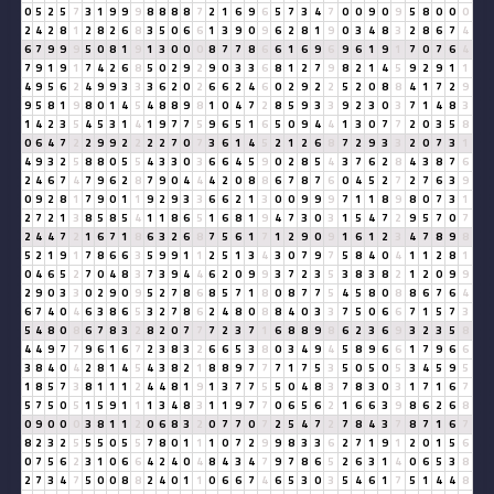
0
5
2
5
7
3
1
9
9
9
8
8
8
8
7
2
1
6
9
6
5
7
3
4
7
0
0
9
0
9
5
8
0
0
0
2
4
2
8
1
2
8
2
6
8
3
5
0
6
6
1
3
9
0
9
6
2
8
1
9
0
3
4
8
3
2
8
6
7
4
6
7
9
9
9
5
0
8
1
9
1
3
0
0
0
8
7
7
8
6
6
1
6
9
6
9
6
1
9
1
7
0
7
6
4
7
9
1
9
1
7
4
2
6
8
5
0
2
9
2
9
0
3
3
6
8
1
2
7
9
8
2
1
4
5
9
2
9
1
1
4
9
5
6
2
4
9
9
3
3
3
6
2
0
2
6
6
2
4
6
0
2
9
2
2
5
2
0
8
8
4
1
7
2
9
9
5
8
1
9
8
0
1
4
5
4
8
8
9
8
1
0
4
7
2
8
5
9
3
3
9
2
3
0
3
7
1
4
8
3
1
4
2
3
5
4
5
3
1
4
1
9
7
7
5
9
6
5
1
6
5
0
9
4
4
1
3
0
7
7
2
0
3
5
8
0
6
4
7
2
2
9
9
2
2
2
2
7
0
7
3
6
1
4
5
2
1
2
6
8
7
2
9
3
3
2
0
7
3
1
4
9
3
2
5
8
8
0
5
5
4
3
3
0
3
6
6
4
5
9
0
2
8
5
4
3
7
6
2
8
4
3
8
7
6
2
4
6
7
4
7
9
6
2
8
7
9
0
4
4
4
2
0
8
8
6
7
8
7
6
0
4
5
2
7
2
7
6
3
9
0
9
2
8
1
7
9
0
1
1
9
2
9
3
3
6
6
2
1
3
0
0
9
9
9
7
1
1
8
9
8
0
7
3
1
2
7
2
1
3
8
5
8
5
4
1
1
8
6
5
1
6
8
1
9
4
7
3
0
3
1
5
4
7
2
9
5
7
0
7
2
4
4
7
2
1
6
7
1
8
6
3
2
6
8
7
5
6
1
7
1
2
9
0
9
1
6
1
2
3
4
7
8
9
8
5
2
1
9
1
7
8
6
6
3
5
9
9
1
1
2
5
1
3
4
3
0
7
9
7
5
8
4
0
4
1
1
2
8
1
0
4
6
5
2
7
0
4
8
3
7
3
9
4
4
6
2
0
9
9
3
7
2
3
5
3
8
3
8
2
1
2
0
9
9
2
9
0
3
3
0
2
9
0
9
5
2
7
8
6
8
5
7
1
8
0
8
7
7
5
4
5
8
0
8
8
6
7
6
4
6
7
4
0
4
6
3
8
6
5
3
2
7
8
6
2
4
8
0
8
8
4
0
3
3
7
5
0
6
6
7
1
5
7
3
5
4
8
0
8
6
7
8
3
2
8
2
0
7
7
7
2
3
7
1
6
8
8
9
8
6
2
3
6
9
3
2
3
5
8
4
4
9
7
7
9
6
1
6
7
2
3
8
3
2
6
6
5
3
8
0
3
4
9
4
5
8
9
6
6
1
7
9
6
6
3
8
4
0
4
2
8
1
4
5
4
3
8
2
1
8
8
9
7
7
7
1
7
5
3
5
0
5
0
5
3
4
5
9
5
1
8
5
7
3
8
1
1
1
2
4
4
8
1
9
1
3
7
7
5
5
0
4
8
3
7
8
3
0
3
1
7
1
6
7
5
7
5
0
5
1
5
9
1
1
1
3
4
8
3
1
1
9
7
7
0
6
5
6
2
1
6
6
3
9
8
6
2
6
8
0
9
0
0
0
3
8
1
1
2
0
6
8
3
2
0
7
7
0
7
2
5
4
7
2
7
8
4
3
7
8
7
1
6
7
8
2
3
2
5
5
5
0
5
5
7
8
0
1
1
1
0
7
2
9
9
8
3
3
6
2
7
1
9
1
2
0
1
5
6
0
7
5
6
2
3
1
0
6
6
4
2
4
0
4
8
4
3
4
7
9
7
8
6
5
2
6
3
1
4
0
6
5
3
8
2
7
3
4
7
5
0
0
8
8
2
4
0
1
1
0
6
6
7
4
6
5
3
0
3
5
4
6
1
7
5
1
4
4
8