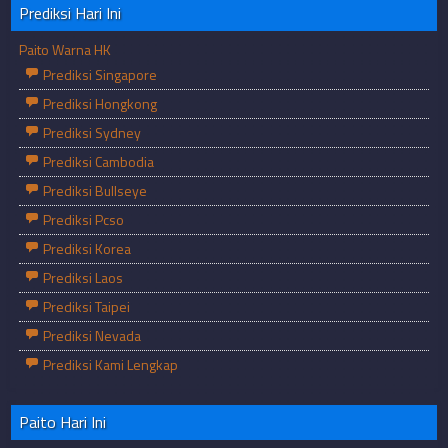
Prediksi Hari Ini
Paito Warna HK
Prediksi Singapore
Prediksi Hongkong
Prediksi Sydney
Prediksi Cambodia
Prediksi Bullseye
Prediksi Pcso
Prediksi Korea
Prediksi Laos
Prediksi Taipei
Prediksi Nevada
Prediksi Kami Lengkap
Paito Hari Ini