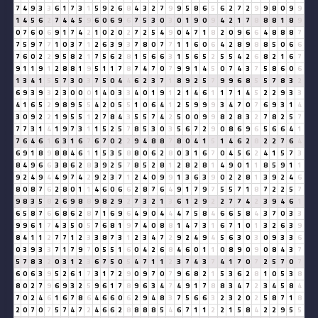
7
4
9
3
3
6
1
7
3
1
5
9
2
6
8
4
3
2
7
9
9
5
8
6
5
6
2
7
2
9
9
8
0
9
9
1
4
5
6
2
7
4
4
5
9
6
0
6
9
6
7
5
3
0
3
0
1
9
0
9
4
2
1
7
8
8
8
1
8
9
0
7
6
0
6
9
1
7
4
2
1
0
2
0
2
7
2
5
4
9
0
4
7
1
8
2
0
9
6
6
4
8
8
8
7
7
5
9
7
7
1
0
3
7
1
2
6
3
9
3
7
8
0
7
7
1
1
6
0
6
4
2
8
9
8
8
5
0
6
6
7
6
0
2
2
9
5
8
2
1
7
5
6
2
8
1
5
6
6
3
1
5
6
5
2
5
5
4
2
6
8
2
1
6
7
9
1
1
9
1
2
8
8
1
9
5
1
1
7
8
7
4
7
0
7
9
9
1
4
5
0
7
4
3
7
5
8
6
0
6
1
3
4
1
5
5
7
3
0
3
7
5
0
4
4
6
2
3
7
1
8
9
2
5
7
9
9
6
8
5
5
7
8
3
2
6
9
3
9
3
2
3
0
0
0
1
4
0
3
3
4
0
1
9
1
2
1
4
6
1
1
7
1
4
5
2
2
9
3
3
4
1
6
5
2
9
8
9
5
5
4
2
0
5
5
1
0
6
4
1
2
5
9
9
9
3
4
7
0
7
6
9
3
1
4
3
0
9
2
2
1
9
5
5
1
2
7
8
4
3
5
5
7
4
2
5
0
0
9
9
8
2
8
3
2
7
8
2
5
7
7
7
3
1
4
1
9
7
3
1
1
5
2
5
7
8
5
3
0
3
5
6
7
2
9
0
8
6
9
6
5
6
6
4
1
7
6
4
6
1
6
3
1
6
7
6
7
0
2
2
9
4
8
8
7
8
0
4
1
5
1
4
6
2
8
2
2
7
6
4
6
9
1
8
9
8
8
4
6
1
1
5
3
5
8
8
0
6
2
8
0
3
1
6
7
0
4
5
6
2
4
1
5
7
3
8
4
9
6
6
3
8
6
2
8
3
9
2
5
7
8
5
2
8
1
2
8
2
8
1
4
9
0
1
1
8
5
9
1
1
9
2
4
9
4
4
9
7
4
2
9
2
3
7
1
2
4
0
9
9
1
3
6
3
9
0
2
2
8
1
3
9
2
4
6
8
0
8
7
6
2
8
0
1
1
4
6
0
6
6
2
8
7
6
4
9
1
7
9
7
5
5
7
1
8
7
2
2
5
7
9
8
3
5
8
2
6
9
8
8
9
8
2
9
2
7
3
2
1
3
6
1
2
9
2
2
7
7
4
2
3
9
4
6
1
6
5
8
7
6
6
8
6
2
8
7
1
6
9
6
4
9
0
4
4
4
7
5
8
4
6
6
5
8
4
3
7
0
3
3
9
9
6
1
7
4
3
5
0
5
7
6
8
1
9
7
4
0
8
8
1
4
7
3
1
6
7
1
0
1
3
2
6
3
9
8
4
1
1
2
7
7
1
2
3
3
8
7
3
1
2
3
4
7
2
9
2
4
9
4
5
6
3
0
3
0
9
3
3
6
0
3
9
3
3
7
1
7
9
7
0
5
5
1
6
0
4
2
6
8
4
6
0
1
1
0
8
9
0
9
0
8
4
3
7
5
7
8
3
2
0
3
1
2
3
6
7
5
0
5
4
7
1
1
2
3
7
4
3
7
4
1
7
0
7
2
5
7
0
7
6
0
6
3
9
5
2
6
1
7
3
1
7
2
9
0
9
7
0
7
9
6
8
2
1
5
3
6
2
8
1
0
5
3
8
8
0
2
7
9
6
9
3
2
5
9
6
1
7
8
9
6
3
4
7
4
9
1
7
8
8
3
4
7
2
3
4
5
8
4
7
0
2
4
6
1
6
7
8
6
4
6
6
0
6
2
9
4
8
3
7
5
6
6
3
2
3
2
0
2
5
8
7
1
8
2
0
7
0
7
5
7
4
7
2
4
6
6
2
8
8
8
8
5
4
6
7
1
1
2
2
1
5
8
4
2
2
9
5
5