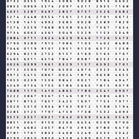
8
7
3
2
5
0
3
5
5
1
1
9
5
4
9
3
0
8
6
5
9
0
2
8
1
8
9
1
6
7
6
6
0
2
2
0
8
5
3
8
0
9
6
9
6
5
5
7
4
2
2
0
9
7
7
4
3
1
1
2
2
9
3
5
8
7
1
6
8
5
4
0
3
1
4
5
2
8
7
6
0
4
9
7
7
2
8
3
7
1
9
7
5
7
3
2
5
2
6
8
3
6
8
2
1
5
2
7
4
2
5
4
4
8
3
0
5
5
4
9
7
5
6
1
7
2
1
2
6
8
2
7
0
1
1
6
6
7
2
9
4
1
3
8
2
1
4
1
5
6
4
9
9
2
2
3
6
8
3
2
0
0
2
8
1
5
3
8
9
8
7
8
2
9
2
7
2
7
4
2
5
5
5
9
5
7
6
6
8
5
8
5
0
8
8
9
4
3
3
6
7
3
6
7
4
7
6
3
4
7
9
7
3
4
7
6
0
6
3
9
4
3
6
1
7
3
0
4
9
4
5
3
2
9
2
1
1
5
3
8
5
3
4
9
4
2
8
8
4
3
0
7
1
1
2
2
6
2
4
6
4
6
2
9
2
9
4
4
6
1
7
7
2
6
8
5
4
7
3
1
6
7
9
0
9
9
2
8
9
8
7
9
1
5
6
7
0
8
6
5
7
1
0
3
3
1
4
0
2
2
8
4
8
9
8
7
3
4
6
1
0
1
1
9
1
9
1
0
1
1
2
9
5
1
6
9
1
2
0
2
6
3
7
2
9
1
2
5
8
4
6
2
9
4
4
8
2
1
9
1
2
7
5
2
7
9
1
5
7
3
3
1
6
9
6
5
1
6
3
9
3
7
6
7
4
5
4
6
5
2
6
3
1
1
2
6
5
1
6
7
7
8
4
7
2
8
9
8
7
6
8
2
5
3
8
3
4
2
2
4
0
0
2
6
8
0
3
9
9
9
1
6
6
1
7
0
3
2
9
2
1
1
5
7
3
6
3
9
2
2
3
7
0
1
1
8
7
1
2
3
3
5
9
0
9
7
0
7
6
4
6
5
0
0
0
4
9
7
3
1
2
3
2
3
5
5
3
4
3
7
9
9
7
2
9
5
4
1
5
6
0
8
6
7
4
0
0
2
4
6
1
8
7
6
4
9
6
3
8
2
4
6
5
5
1
1
0
5
3
8
0
2
3
9
3
1
5
3
6
9
9
8
4
2
6
0
0
2
1
3
7
1
8
4
3
4
9
4
7
2
4
2
4
9
4
0
7
3
4
7
5
7
5
5
1
6
1
8
6
5
5
6
6
5
2
7
8
1
5
6
9
0
7
9
7
7
6
8
8
7
1
1
7
0
7
1
4
1
0
1
4
8
6
5
2
7
7
8
0
8
2
5
4
1
5
0
9
0
7
7
0
2
2
2
4
3
8
6
7
4
9
5
6
7
4
5
1
4
6
1
1
8
7
5
3
4
3
8
6
5
4
8
5
1
6
3
8
7
1
8
8
7
5
2
7
7
6
5
7
3
5
4
2
5
7
1
6
0
1
1
7
7
5
3
8
7
9
7
1
8
5
0
2
0
2
5
3
1
0
1
5
9
3
4
7
8
7
6
3
9
9
0
1
2
3
5
1
9
8
8
5
1
9
4
4
0
2
8
5
4
3
1
2
5
7
7
7
9
7
7
4
7
5
9
5
7
7
3
8
2
7
5
3
2
5
4
0
9
3
3
9
5
1
5
6
3
3
5
7
3
0
0
2
1
3
7
6
4
3
7
0
5
0
9
9
3
4
4
6
1
3
5
4
9
4
8
8
5
1
6
3
0
4
1
5
9
1
5
0
5
0
2
6
0
6
6
4
5
4
9
0
2
0
9
9
9
7
0
0
0
0
3
7
9
7
4
6
8
2
1
2
0
5
7
3
8
4
7
0
7
2
9
5
0
5
0
7
8
0
8
6
4
7
0
7
0
7
8
1
9
1
7
6
1
7
3
8
3
3
6
5
4
0
8
8
5
2
4
9
4
3
3
3
3
6
3
3
4
2
6
8
2
9
9
9
2
8
5
0
5
9
8
3
0
3
4
3
3
8
2
4
5
8
9
8
8
5
7
9
7
4
3
3
7
1