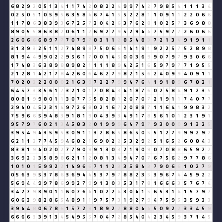
6
8
2
9
2
0
5
1
3
4
1
1
7
4
2
0
8
2
2
4
9
9
7
4
2
7
9
8
5
4
1
1
1
3
4
0
2
5
0
5
1
0
5
9
5
6
3
5
8
4
6
7
4
1
5
5
2
2
8
1
1
0
9
1
1
2
2
0
6
6
1
1
7
8
6
3
8
3
9
3
6
7
2
5
7
3
0
4
2
6
3
7
6
2
8
1
0
2
5
7
3
6
9
8
8
8
9
0
5
5
8
6
3
8
2
0
6
1
1
2
6
9
2
7
9
5
2
9
4
4
7
5
9
7
7
2
6
0
6
6
2
6
0
6
6
6
8
9
7
7
7
0
7
9
7
8
3
1
1
2
8
5
4
8
3
7
2
1
3
4
9
1
9
1
1
3
1
3
9
3
2
5
1
1
2
7
4
8
9
8
7
5
0
6
6
1
4
1
9
1
9
2
2
5
7
5
2
8
9
8
8
1
9
4
4
9
9
0
2
2
9
5
6
1
7
0
0
1
4
5
0
0
3
6
9
9
0
7
9
7
9
3
0
6
6
1
7
4
8
3
6
3
8
9
8
8
9
8
2
1
1
1
1
8
9
4
2
5
1
6
5
9
7
9
7
7
1
9
5
5
2
1
2
8
1
4
2
1
7
8
4
2
6
0
6
4
6
2
7
9
8
2
1
5
6
2
4
0
9
9
4
0
9
1
1
7
0
2
0
2
2
2
0
0
0
2
1
6
3
9
7
2
2
7
9
9
4
7
6
4
1
9
1
8
9
6
7
8
2
1
6
4
5
7
3
3
5
6
1
7
3
2
1
0
1
7
0
8
4
3
4
1
8
7
6
0
2
5
8
4
9
1
2
3
5
8
0
8
1
9
9
8
0
1
1
3
0
7
7
5
5
8
2
8
1
2
0
7
0
7
2
1
9
1
1
7
4
0
7
7
2
9
4
0
4
5
2
3
1
4
9
7
2
6
8
0
2
1
6
7
2
0
8
8
7
1
1
6
4
1
9
9
8
3
2
7
5
9
6
6
5
9
4
8
3
9
1
8
1
9
0
4
3
9
3
4
9
1
7
8
5
6
1
0
1
2
3
1
9
1
9
5
7
9
7
6
0
2
1
3
4
5
8
3
2
0
1
9
9
9
6
4
7
9
7
9
3
0
0
0
9
1
3
2
5
3
9
5
4
9
4
3
5
9
5
3
0
9
1
1
3
2
8
6
5
8
6
5
0
5
5
1
2
7
9
9
9
2
9
2
6
2
1
1
2
7
7
4
5
9
4
6
8
2
1
6
9
0
2
2
5
3
2
9
2
5
1
6
5
2
6
0
8
4
3
8
3
8
1
9
4
0
2
0
2
7
7
9
0
9
9
1
3
0
3
2
1
9
0
9
0
7
0
8
8
6
5
9
2
2
3
6
9
2
2
3
5
8
9
8
6
2
1
1
2
0
8
1
3
4
9
4
7
0
7
6
7
5
6
2
9
7
7
8
6
1
0
1
0
1
5
9
9
2
2
1
4
9
6
6
7
1
1
2
3
3
5
8
4
3
7
9
0
6
6
1
0
2
7
9
0
5
6
3
9
5
3
7
8
6
3
6
9
4
4
5
3
7
9
7
8
8
2
3
5
3
9
6
7
4
4
5
9
2
2
5
6
9
4
4
9
9
7
8
6
9
9
2
7
9
9
1
3
0
3
5
3
1
7
8
1
6
6
6
3
5
7
6
7
4
3
4
2
7
9
3
9
0
1
1
6
0
7
6
4
1
0
2
2
4
3
0
4
1
5
6
5
3
1
4
1
5
7
9
7
6
0
6
3
9
8
2
8
6
5
4
8
9
1
1
9
7
5
7
3
1
9
2
7
9
4
7
5
9
5
3
5
9
3
3
3
9
4
4
8
0
6
7
8
6
1
5
7
2
9
1
8
9
2
2
8
8
0
4
4
5
0
9
2
2
3
3
4
5
9
6
6
6
6
3
3
9
1
3
4
5
4
9
5
5
7
0
4
7
2
8
5
4
0
4
2
3
4
5
9
3
7
1
4
5