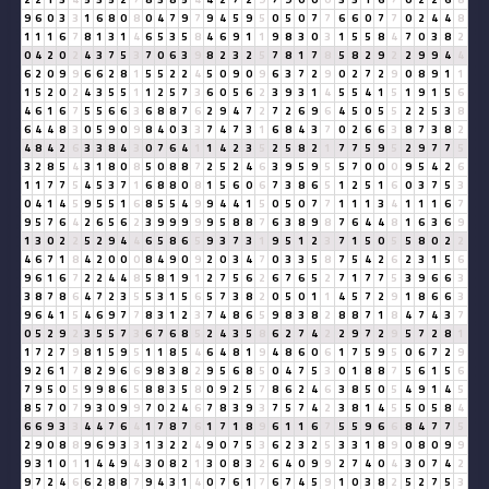
9
6
0
3
3
1
6
8
0
8
0
4
7
9
7
9
4
5
9
5
0
5
0
7
7
6
6
0
7
7
0
2
4
4
8
1
1
1
6
7
8
1
3
1
4
6
5
3
5
8
4
6
9
1
1
9
8
3
0
3
1
5
5
8
4
7
0
3
8
2
0
4
2
0
2
4
3
7
5
3
7
0
6
3
9
8
2
3
2
5
7
8
1
7
8
5
8
2
9
2
2
9
9
4
4
6
2
0
9
9
6
6
2
8
1
5
5
2
2
4
5
0
9
0
9
6
3
7
2
9
0
2
7
2
9
0
8
9
1
1
1
5
2
0
2
4
3
5
5
1
1
2
5
7
3
6
0
5
6
2
3
9
3
1
4
5
5
4
1
5
1
9
1
5
6
4
6
1
6
7
5
5
6
6
3
6
8
8
7
6
2
9
4
7
2
7
2
6
9
6
4
5
0
5
5
2
2
5
3
8
6
4
4
8
3
0
5
9
0
9
8
4
0
3
3
7
4
7
3
1
6
8
4
3
7
0
2
6
6
3
8
7
3
8
2
4
8
4
2
6
3
3
8
4
3
0
7
6
4
1
1
4
2
3
5
2
5
8
2
1
7
7
5
9
5
2
9
7
7
5
3
2
8
5
4
3
1
8
0
8
5
0
8
8
7
2
5
2
4
6
3
9
5
9
5
5
7
0
0
0
9
5
4
2
6
1
1
7
7
5
4
5
3
7
1
6
8
8
0
8
1
5
6
0
6
7
3
8
6
5
1
2
5
1
6
0
3
7
5
3
0
4
1
4
5
9
5
5
1
6
8
5
5
4
9
9
4
4
1
5
0
5
0
7
7
1
1
1
3
4
1
1
1
6
7
9
5
7
6
4
2
6
5
6
2
3
9
9
9
9
9
5
8
8
7
6
3
8
9
8
7
6
4
4
8
1
6
3
6
9
1
3
0
2
2
5
2
9
4
4
6
5
8
6
5
9
3
7
3
1
9
5
1
2
3
7
1
5
0
5
5
8
0
2
2
4
6
7
1
8
4
2
0
0
0
8
4
9
0
9
2
0
3
4
7
0
3
3
5
8
7
5
4
2
6
2
3
1
5
6
9
6
1
6
7
2
2
4
4
8
5
8
1
9
1
2
7
5
6
2
6
7
6
5
2
7
1
7
7
5
3
9
6
6
3
3
8
7
8
6
4
7
2
3
5
5
3
1
5
6
5
7
3
8
2
0
5
0
1
1
4
5
7
2
9
1
8
6
6
3
9
6
4
1
5
4
6
9
7
7
8
3
1
2
3
7
4
8
6
5
9
8
3
8
2
8
8
7
1
8
4
7
4
3
7
0
5
2
9
2
3
5
5
7
3
6
7
6
8
5
2
4
3
5
8
6
2
7
4
2
2
9
7
2
9
5
7
2
8
1
1
7
2
7
9
8
1
5
9
5
1
1
8
5
4
6
4
8
1
9
4
8
6
0
6
1
7
5
9
5
0
6
7
2
9
9
2
6
1
7
8
2
9
6
6
9
8
3
8
2
9
5
6
8
5
0
4
7
5
3
0
1
8
8
7
5
6
1
5
6
7
9
5
0
5
9
9
8
6
5
8
8
3
5
8
0
9
2
5
7
8
6
2
4
6
3
8
5
0
5
4
9
1
4
5
8
5
7
0
7
9
3
0
9
9
7
0
2
4
6
7
8
3
9
3
7
5
7
4
2
3
8
1
4
5
5
0
5
8
4
6
6
9
3
3
4
4
7
6
4
1
7
8
7
6
1
7
1
8
9
6
1
1
6
7
5
5
9
6
6
8
4
7
7
5
2
9
0
8
8
9
6
9
3
3
1
3
2
2
4
9
0
7
5
3
6
2
3
2
5
3
3
1
8
9
0
8
0
9
9
9
3
1
0
1
1
4
4
9
4
3
0
8
2
1
3
0
8
3
2
6
4
0
9
9
2
7
4
0
4
3
0
7
4
2
9
7
2
4
6
6
2
8
8
7
9
4
3
1
4
0
7
6
1
7
6
7
4
5
9
1
0
3
8
2
5
2
7
5
3