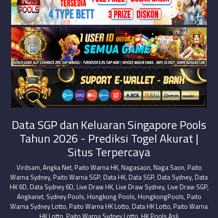
Data SGP dan Keluaran Singapore Pools
Tahun 2026 - Prediksi Togel Akurat |
Situs Terpercaya
Virdsam
,
Angka Net
,
Paito Warna HK
,
Nagasaon
,
Naga Saon
,
Paito
Warna Sydney
,
Paito Warna SGP
,
Data HK
,
Data SGP
,
Data Sydney
,
Data
HK 6D
,
Data Sydney 6D
,
Live Draw HK
,
Live Draw Sydney
,
Live Draw SGP
,
Angkanet
,
Sydney Pools
,
Hongkong Pools
,
HongkongPools
,
Paito
Warna Sydney Lotto
,
Paito Warna HK Lotto
,
Data HK Lotto
,
Paito Warna
HK Lotto
,
Paito Warna Sydney Lotto
,
HK Pools Asli