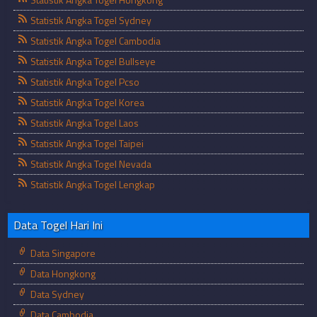
Statistik Angka Togel Sydney
Statistik Angka Togel Cambodia
Statistik Angka Togel Bullseye
Statistik Angka Togel Pcso
Statistik Angka Togel Korea
Statistik Angka Togel Laos
Statistik Angka Togel Taipei
Statistik Angka Togel Nevada
Statistik Angka Togel Lengkap
Data Togel Hari Ini
Data Singapore
Data Hongkong
Data Sydney
Data Cambodia