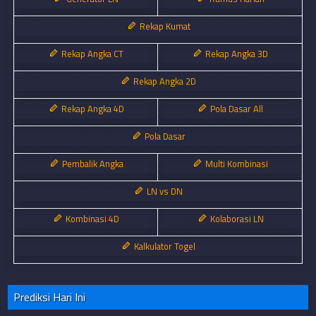
Rekap Kumat
Rekap Angka CT
Rekap Angka 3D
Rekap Angka 2D
Rekap Angka 4D
Pola Dasar All
Pola Dasar
Pembalik Angka
Multi Kombinasi
LN vs DN
Kombinasi 4D
Kolaborasi LN
Kalkulator Togel
Prediksi Hari Ini