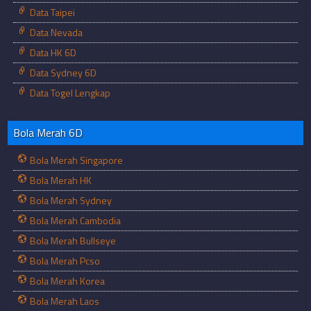
Data Taipei
Data Nevada
Data HK 6D
Data Sydney 6D
Data Togel Lengkap
Bola Merah 6D
Bola Merah Singapore
Bola Merah HK
Bola Merah Sydney
Bola Merah Cambodia
Bola Merah Bullseye
Bola Merah Pcso
Bola Merah Korea
Bola Merah Laos