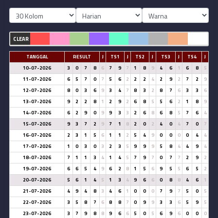
CLEAR
TANGGAL
RESULT
J
TS1
J
TS2
J
TS3
J
TS4
J
10-07-2026
3
0
7
8
6
7
9
7
1
8
9
4
6
1
6
8
5
11-07-2026
6
5
7
0
7
5
6
2
2
2
4
2
9
2
7
2
9
12-07-2026
8
0
3
6
9
3
4
7
8
3
2
8
7
6
3
3
6
13-07-2026
9
2
2
8
1
2
9
2
6
8
5
5
6
2
1
8
9
14-07-2026
6
2
9
0
9
9
3
3
2
6
8
6
8
5
7
6
4
15-07-2026
9
3
7
2
9
7
1
8
2
0
2
4
0
4
7
0
7
16-07-2026
2
3
1
5
6
1
1
2
5
4
9
0
0
0
0
4
4
17-07-2026
1
0
3
0
3
2
3
5
9
9
9
5
8
4
4
9
4
18-07-2026
7
1
1
3
4
1
4
5
7
9
7
0
7
7
2
9
2
19-07-2026
6
6
5
4
9
6
2
8
1
5
6
9
5
5
6
5
2
20-07-2026
5
6
1
4
5
1
3
4
9
6
6
0
8
8
4
6
1
21-07-2026
4
9
4
8
3
4
6
1
0
0
0
7
9
7
5
0
5
22-07-2026
3
5
8
7
6
8
8
7
0
9
9
3
3
6
5
9
5
23-07-2026
3
7
9
8
8
9
6
6
5
0
5
6
9
6
0
0
0