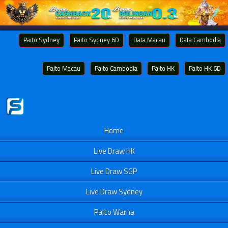
Paito Sydney
Paito Sydney 6D
Data Macau
Data Cambodia
Paito Macau
Paito Cambodia
Paito HK
Paito HK 6D
Home
Live Draw HK
Live Draw SGP
Live Draw Sydney
Paito Warna