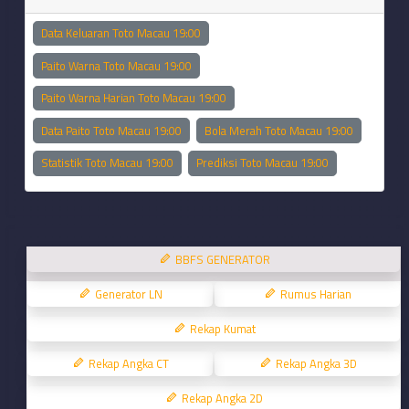
Data Keluaran Toto Macau 19:00
Paito Warna Toto Macau 19:00
Paito Warna Harian Toto Macau 19:00
Data Paito Toto Macau 19:00
Bola Merah Toto Macau 19:00
Statistik Toto Macau 19:00
Prediksi Toto Macau 19:00
BBFS GENERATOR
Generator LN
Rumus Harian
Rekap Kumat
Rekap Angka CT
Rekap Angka 3D
Rekap Angka 2D