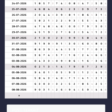
24-07-2026
1
8
5
7
3
7
4
2
0
8
8
4
7
2
5
8
4
25-07-2026
4
6
8
4
3
8
6
5
2
3
5
3
9
3
7
3
1
26-07-2026
2
0
4
4
8
3
9
3
8
1
9
8
6
5
3
1
4
27-07-2026
5
8
2
1
3
2
2
4
9
3
3
5
5
1
4
3
7
28-07-2026
4
7
4
8
3
4
6
1
0
0
0
7
9
7
5
0
5
29-07-2026
4
5
1
9
1
2
7
9
6
2
8
5
4
9
1
2
3
30-07-2026
2
1
3
0
3
2
3
5
9
9
9
5
8
4
4
9
4
31-07-2026
9
1
9
9
9
9
1
1
3
0
3
6
0
6
8
0
8
01-08-2026
8
6
3
9
3
4
4
8
5
5
1
7
7
5
0
5
5
02-08-2026
3
6
7
4
2
5
7
3
1
6
7
2
4
6
6
6
3
03-08-2026
0
4
3
3
6
0
9
9
8
6
5
1
6
7
3
6
9
04-08-2026
0
2
1
3
4
1
4
5
7
9
7
0
7
7
2
9
2
05-08-2026
9
4
0
1
1
0
5
5
9
5
5
1
2
3
4
5
9
06-08-2026
5
8
4
3
7
4
0
4
7
1
8
4
1
5
2
1
3
07-08-2026
6
3
0
3
3
3
2
5
5
2
7
8
5
4
2
5
7
08-08-2026
9
0
3
1
4
2
6
8
9
4
4
5
9
5
4
4
8
x
POST TERKAIT