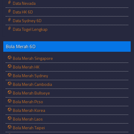
Data Nevada
Data HK 6D
Data Sydney 6D
Data Togel Lengkap
Bola Merah 6D
Bola Merah Singapore
Bola Merah HK
Bola Merah Sydney
Bola Merah Cambodia
Bola Merah Bullseye
Bola Merah Pcso
Bola Merah Korea
Bola Merah Laos
Bola Merah Taipei