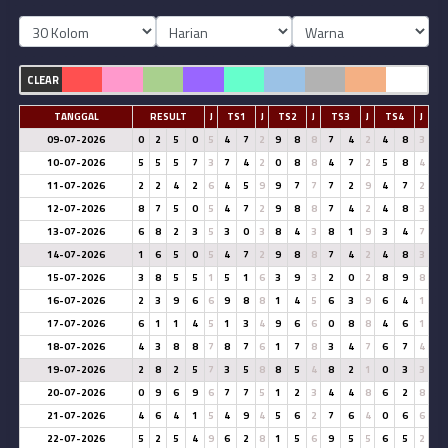
CLEAR
TANGGAL
RESULT
J
TS1
J
TS2
J
TS3
J
TS4
J
09-07-2026
0
2
5
0
5
4
7
2
9
8
8
7
4
2
4
8
3
10-07-2026
5
5
5
7
3
7
4
2
0
8
8
4
7
2
5
8
4
11-07-2026
2
2
4
2
6
4
5
9
9
7
7
7
2
9
4
7
2
12-07-2026
8
7
5
0
5
4
7
2
9
8
8
7
4
2
4
8
3
13-07-2026
6
8
2
3
5
3
0
3
8
4
3
8
1
9
3
4
7
14-07-2026
1
6
5
0
5
4
7
2
9
8
8
7
4
2
4
8
3
15-07-2026
3
8
5
5
1
5
1
6
3
9
3
2
0
2
8
9
8
16-07-2026
2
3
9
6
6
9
8
8
1
4
5
6
3
9
6
4
1
17-07-2026
6
1
1
4
5
1
3
4
9
6
6
0
8
8
4
6
1
18-07-2026
4
3
8
8
7
8
7
6
1
7
8
3
4
7
6
7
4
19-07-2026
2
8
2
5
7
3
5
8
8
5
4
8
2
1
0
3
3
20-07-2026
0
9
6
9
6
7
7
5
1
2
3
4
4
8
6
2
8
21-07-2026
4
6
4
1
5
4
9
4
5
6
2
7
6
4
0
6
6
22-07-2026
5
2
5
4
9
6
2
8
1
5
6
9
5
5
6
5
2