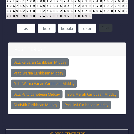
3
5
1
4
5
1
7
9
0
9
8
8
1
0
1
8
1
2
2
4
5
6
7
1
8
5
3
8
7
6
7
5
6
8
5
1
8
6
7
4
5
6
1
9
1
6
9
2
3
5
3
6
8
2
1
7
2
8
1
9
1
4
0
2
2
7
6
1
9
1
6
7
4
9
4
2
5
1
8
9
5
2
2
6
8
8
2
4
0
4
1
5
1
7
8
4
0
4
7
2
8
1
5
8
4
2
3
0
9
9
9
8
9
8
8
2
4
6
2
8
6
0
9
5
5
7
0
4
9
4
Clear
POST TERKAIT
Data Keluaran Caribbean Midday
Paito Warna Caribbean Midday
Paito Warna Harian Caribbean Midday
Data Paito Caribbean Midday
Bola Merah Caribbean Midday
Statistik Caribbean Midday
Prediksi Caribbean Midday
BBFS GENERATOR