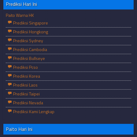
Prediksi Hari Ini
Paito Warna HK
Prediksi Singapore
Prediksi Hongkong
Prediksi Sydney
Prediksi Cambodia
Prediksi Bullseye
Prediksi Pcso
Prediksi Korea
Prediksi Laos
Prediksi Taipei
Prediksi Nevada
Prediksi Kami Lengkap
Paito Hari Ini