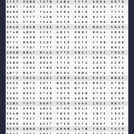
2
1
5
7
3
3
0
8
6
5
1
2
7
8
6
2
4
8
4
3
1
1
1
5
6
4
0
6
4
1
6
6
7
0
7
6
9
8
7
6
7
4
9
0
9
5
5
7
6
4
1
6
9
4
4
7
6
4
0
4
8
5
3
9
3
6
7
7
3
1
8
4
8
0
8
6
9
0
7
7
1
4
4
4
8
4
5
9
4
4
3
8
1
6
7
3
4
3
5
8
7
1
1
1
2
9
3
6
5
2
5
7
1
7
8
1
4
5
8
4
7
7
1
3
4
3
7
6
8
5
9
2
1
5
6
2
4
4
6
1
9
2
6
4
1
5
1
3
6
9
1
5
4
0
4
9
3
3
9
3
6
5
6
0
6
0
1
9
0
9
8
8
9
9
9
2
9
4
0
4
2
6
5
8
4
5
7
3
3
6
0
7
4
1
5
3
3
6
1
7
8
0
5
7
3
5
6
2
9
2
3
7
4
8
3
4
8
0
9
9
2
2
3
1
4
4
8
2
5
7
0
8
8
2
1
8
0
4
4
8
3
8
9
6
6
6
3
3
1
4
4
4
0
8
8
3
1
7
9
7
6
4
9
7
7
6
5
2
2
4
5
1
4
7
2
5
2
2
0
2
8
7
1
1
2
8
9
9
9
9
5
2
0
5
5
9
1
3
9
3
3
5
7
3
1
1
1
9
8
8
0
4
6
8
5
7
6
5
8
4
7
7
0
1
1
7
7
1
7
8
5
6
2
2
4
5
4
2
5
7
9
2
5
5
1
8
8
2
4
6
2
9
6
8
5
8
8
4
1
5
9
1
4
3
7
3
7
7
5
3
3
8
2
1
3
5
5
9
2
2
7
9
5
9
5
1
9
6
9
6
3
5
3
5
8
8
0
2
0
2
2
3
1
5
6
2
3
2
7
9
0
8
9
4
4
3
8
7
4
2
3
3
8
0
8
4
8
8
5
4
0
0
5
9
5
1
1
1
6
7
1
5
7
4
2
3
3
2
9
2
3
5
9
1
1
2
6
0
9
9
1
2
0
0
0
3
7
8
0
8
9
3
0
5
5
8
5
4
4
8
4
8
6
5
2
3
5
1
6
7
4
8
7
2
9
8
6
3
1
4
0
9
6
2
8
8
5
9
4
4
1
8
8
4
3
9
9
7
4
2
9
3
1
4
5
5
2
2
8
1
1
0
2
0
2
3
2
6
2
8
2
0
8
9
8
0
5
0
4
4
X
X
X
X
X
8
8
6
3
9
X
X
X
X
X
9
8
7
3
1
3
0
7
1
8
8
6
6
0
6
8
2
0
9
9
8
0
5
9
5
0
7
0
6
6
7
2
0
7
7
4
5
5
5
1
1
9
3
4
7
4
0
9
9
9
8
7
2
5
7
2
2
6
7
4
1
7
6
0
6
1
2
6
3
9
0
6
3
3
6
5
7
2
8
1
7
9
1
9
1
6
6
3
8
2
9
1
3
6
9
6
0
9
3
3
6
9
6
3
9
5
4
1
5
6
9
4
2
9
2
7
0
9
9
9
4
6
6
8
5
6
1
3
3
6
6
7
4
8
3
3
2
8
5
4
7
4
7
7
5
6
6
6
1
7
7
5
5
9
5
2
4
4
5
9
2
0
2
2
4
9
6
1
7
8
7
8
0
5
5
3
9
9
6
6
4
8
5
5
1
9
1
0
6
6
9
0
2
3
5
7
5
5
7
3
2
9
0
7
7
5
3
4
8
3
3
6
1
9
1
8
1
3
6
9
7
8
5
9
5
0
7
7
6
4
2
8
7
5
3
1
9
3
0
3
7
8
1
4
5
7
3
2
1
3
1
5
8
9
8
1
6
6
6
3
3
3
4
0
4
1
2
7
1
8
4
2
1
7
8
2
9
9
6
6
0
5
5
5
1
4
5
2
7
9
6
7
2
9
2
3
1
1
4
5
6
6
9
7
7
2
7
2
8
1
9
2
5
9
5
6
8
9
6
6
8
4
0
7
7
4
0
9
8
8
4
4
7
8
6
7
9
2
6
8
1
4
1
9
1
3
0
2
7
9
7
3
5
7
3
5
9
1
4
5
5
0
1
6
7
4
1
4
8
3
5
7
7
2
9
3
1
0
6
6