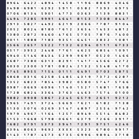
8
9
6
4
1
6
4
2
2
4
4
8
9
4
4
1
4
5
8
4
1
1
9
6
6
8
8
6
9
6
4
0
4
6
1
3
4
9
8
8
6
9
8
1
9
6
2
9
2
2
5
9
1
1
2
0
5
8
2
1
7
3
9
3
3
6
9
7
5
3
0
7
0
6
6
8
1
3
4
7
5
9
0
1
1
4
7
7
3
1
0
3
6
3
9
3
1
3
9
3
8
8
3
1
4
4
4
9
4
4
7
2
8
5
4
9
9
9
1
1
4
6
4
1
5
8
1
5
3
8
7
3
0
8
8
8
4
4
7
2
2
9
1
3
4
5
8
2
7
9
4
4
9
2
2
6
2
1
9
1
2
0
6
6
3
7
7
8
7
6
9
1
0
4
4
2
0
5
2
7
8
0
2
4
6
8
1
8
0
8
7
6
1
2
3
3
6
5
4
9
1
4
5
3
8
4
8
1
2
3
1
3
8
0
8
2
8
7
2
9
9
4
6
0
6
4
7
6
5
2
5
7
0
5
5
7
8
7
6
4
7
4
0
0
0
0
0
1
1
2
1
8
8
8
7
7
1
8
3
2
9
3
5
1
6
6
4
5
1
6
3
8
3
2
5
1
0
8
1
9
3
5
6
6
3
2
6
5
7
3
5
5
2
2
4
7
1
3
2
5
6
2
9
4
4
0
1
1
1
2
6
7
3
3
6
0
5
1
7
8
3
9
5
2
7
2
4
4
8
3
7
7
6
1
7
4
6
2
5
7
6
8
5
4
9
1
0
9
1
1
6
9
4
0
4
5
1
4
6
1
8
4
3
4
7
5
2
9
9
9
9
6
9
7
7
0
5
2
0
2
1
4
6
6
3
2
6
8
7
6
7
3
8
0
8
6
3
1
3
4
8
2
9
1
1
1
4
1
7
8
4
5
6
6
3
6
2
7
2
9
6
0
3
0
3
2
3
0
0
0
5
7
8
1
9
0
8
2
4
6
2
1
3
2
5
5
5
4
8
3
4
1
7
0
7
3
7
4
5
9
8
9
5
5
1
7
1
5
4
9
0
1
1
1
2
6
4
9
1
1
0
7
0
3
3
5
8
7
5
3
6
8
6
8
5
0
3
1
6
7
6
2
5
8
4
5
4
8
5
4
4
3
1
9
1
7
3
7
2
9
6
2
8
7
6
1
3
5
2
7
6
8
2
3
5
7
8
5
4
9
3
9
8
2
1
0
5
8
0
8
5
7
4
7
2
5
7
6
6
3
0
9
8
7
6
0
6
6
9
6
6
0
9
6
6
1
1
4
0
4
1
5
2
7
9
1
6
8
1
9
7
6
5
8
4
1
7
2
8
1
6
8
2
4
6
3
3
6
4
1
3
7
6
3
9
4
4
6
3
9
7
5
7
4
2
0
1
0
0
0
9
8
8
2
1
0
9
0
8
8
5
8
6
7
4
2
2
4
5
9
6
5
7
9
7
2
6
5
1
6
9
2
1
2
3
5
9
6
5
2
7
4
9
1
1
3
7
2
4
6
5
6
6
9
6
7
6
2
1
3
6
1
8
2
1
7
1
3
8
2
5
1
3
0
3
5
0
7
6
4
0
2
6
9
6
3
1
4
7
2
4
8
9
7
7
2
5
5
4
9
9
7
4
2
6
1
9
7
9
7
4
9
6
7
4
1
1
6
4
1
1
2
5
7
3
8
9
4
9
4
5
5
1
4
5
8
4
8
2
1
5
1
5
3
8
1
6
6
8
5
5
7
9
8
8
0
6
6
1
7
6
3
7
9
7
7
2
6
6
3
3
9
1
7
8
7
6
8
2
1
0
7
9
1
1
5
3
7
3
1
3
9
4
1
5
7
2
9
1
1
9
7
5
1
6
4
2
4
6
1
0
3
9
4
4
8
0
6
3
9
9
6
9
2
2
X
X
X
X
X
5
3
2
3
5
6
7
8
0
8
9
9
1
7
8
5
1
4
3
7
1
7
8
7
6
4
5
7
3
1
6
7
3
5
8
6
9
9
6
6
9
8
9
4
4
3
7
1
8
9