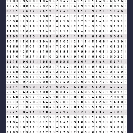
9
3
8
3
2
9
5
8
0
8
1
0
4
9
4
7
9
4
7
2
4
9
1
7
8
1
4
4
9
4
6
6
7
6
4
4
6
2
5
7
8
0
7
6
4
5
0
2
5
7
1
2
8
5
4
4
4
9
9
9
6
4
5
1
6
8
8
1
6
7
8
0
5
1
6
2
6
7
7
5
5
4
1
9
1
2
7
4
3
7
5
1
1
5
6
9
5
2
5
7
1
3
4
6
1
6
5
8
7
6
6
5
1
0
1
7
0
0
7
7
4
7
4
5
9
2
7
2
1
3
0
4
4
2
6
9
6
5
3
8
0
0
9
8
8
2
3
6
7
4
3
2
3
2
5
8
2
1
6
7
3
9
7
9
7
0
4
4
4
8
2
7
5
3
8
4
1
6
5
2
6
1
1
8
9
7
4
3
8
2
4
3
5
0
5
2
4
7
6
4
9
0
1
0
1
3
1
9
2
2
2
1
6
3
9
3
0
6
5
2
3
3
4
2
6
1
4
1
3
4
9
1
4
1
5
3
3
6
4
1
6
0
4
2
6
3
9
9
3
3
3
9
8
0
8
5
6
9
9
9
8
9
0
5
5
1
7
5
6
2
8
5
6
8
5
3
0
6
4
1
8
0
1
5
6
5
0
9
6
6
3
9
4
9
4
5
1
0
2
2
2
2
1
5
6
5
2
6
8
5
4
4
2
9
2
7
6
6
8
5
1
5
0
1
1
3
7
3
4
7
7
2
0
5
5
9
7
6
7
4
4
9
4
7
2
0
3
2
3
5
4
6
8
8
7
2
5
7
6
4
8
7
8
5
4
0
3
9
5
5
8
7
9
9
9
9
4
6
5
2
2
0
2
7
9
9
2
1
6
7
7
9
5
7
3
5
6
1
0
1
2
4
8
4
3
9
4
0
5
5
8
3
0
2
2
3
0
2
2
4
8
5
7
5
3
9
6
1
1
2
4
8
5
8
4
9
8
3
6
9
0
8
0
7
7
9
4
4
4
8
5
5
7
1
8
4
8
8
4
3
4
2
8
7
6
5
0
0
3
3
7
4
4
2
6
0
1
5
4
9
9
7
8
3
2
0
8
5
6
2
8
4
6
8
5
8
0
5
6
2
9
3
9
4
4
2
9
5
5
1
3
9
6
1
7
X
X
X
X
X
3
1
4
9
4
X
X
X
X
X
4
9
2
7
9
0
6
8
3
2
6
3
2
4
6
5
5
6
4
1
8
4
0
6
6
7
4
8
9
8
9
4
6
9
6
9
7
3
1
4
8
8
0
1
1
5
3
4
0
4
2
0
9
0
9
5
4
7
7
5
9
6
5
2
7
8
3
1
1
2
9
9
0
8
8
4
1
2
1
3
9
0
9
7
7
6
4
8
8
7
5
4
2
8
1
4
3
4
2
6
5
6
4
1
5
4
3
5
4
9
7
8
0
7
7
0
8
3
2
5
5
4
6
8
5
5
3
5
5
1
9
0
1
1
2
2
5
4
0
4
2
6
9
7
7
6
7
4
5
9
8
5
0
5
5
8
0
0
5
5
4
4
0
7
7
7
9
0
9
9
2
6
3
3
6
5
9
5
8
4
0
4
4
4
8
5
5
8
3
2
5
9
0
6
6
3
7
2
6
8
1
4
3
0
3
1
2
7
2
9
3
8
4
5
9
9
0
0
4
4
3
2
2
2
4
8
1
5
9
5
5
1
9
2
2
0
1
8
1
9
0
5
7
1
8
0
4
1
1
2
8
1
8
4
3
4
7
9
2
2
5
0
2
3
5
8
2
3
7
1
4
5
0
5
5
1
8
1
8
9
2
5
7
4
2
6
9
2
5
7
2
2
9
8
8
6
3
3
0
3
1
2
6
6
3
2
0
0
0
0
6
1
0
4
4
5
3
1
9
1
6
3
1
9
1
2
4
4
1
5
9
1
0
6
6
5
7
9
3
3
6
5
7
8
6
9
4
7
3
1
8
2
7
4
2
0
1
8
3
2
4
9
3
4
7
6
7
8
7
6
7
9
8
9
8
3
2
8
7
6
8
2
8
9
8
7
3
6
5
2
8
1
7
2
9
7
2
7
9
7
7
3
6
0
6
0
5
9
2
2
7
5
9
0
9