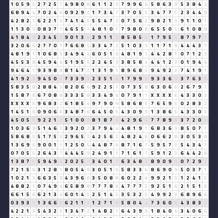
1
0
5
9
5
2
7
2
5
7
4
9
8
0
8
6
1
1
2
3
7
9
9
6
6
5
8
6
3
9
5
3
8
4
3
6
8
9
4
4
7
0
2
4
6
0
9
2
9
2
1
7
3
4
7
3
7
0
5
5
3
4
7
7
5
2
3
4
4
8
4
2
8
2
1
6
2
2
1
3
7
4
1
4
5
5
5
4
7
2
0
7
5
6
2
9
8
2
1
3
9
1
1
0
1
1
1
3
0
3
0
8
3
7
1
4
6
5
5
1
4
8
1
0
1
7
9
8
0
8
6
5
5
0
5
6
1
0
8
8
4
1
8
4
3
2
3
4
5
9
9
0
1
3
4
2
9
1
1
2
8
5
8
5
4
1
7
9
5
5
8
7
9
7
7
3
2
0
6
6
2
7
7
0
7
7
6
6
8
5
3
3
4
7
2
5
1
0
3
3
1
1
7
1
8
4
4
4
3
7
4
8
1
9
1
1
0
6
8
5
3
4
9
4
4
6
0
5
1
6
4
8
1
9
1
4
4
2
8
1
0
7
1
2
3
4
5
5
3
8
4
5
9
4
4
5
1
9
5
5
2
2
4
5
9
3
8
5
8
4
4
4
1
2
3
0
1
9
4
4
9
4
6
4
1
9
3
9
8
8
8
1
4
7
2
1
3
1
9
1
8
9
6
8
5
9
4
9
2
2
7
4
1
9
1
4
1
9
2
2
9
4
5
0
5
7
3
3
9
3
2
3
5
1
6
1
7
9
9
9
9
3
3
6
9
3
7
6
3
9
5
8
3
5
8
2
8
8
4
3
8
2
0
6
6
9
2
2
5
7
0
7
3
5
8
6
3
0
6
6
2
6
7
9
7
1
5
8
7
6
6
7
0
8
8
3
3
3
5
8
3
3
4
9
4
0
7
9
1
1
X
X
X
X
X
4
3
3
0
3
X
X
X
X
X
9
6
8
3
2
6
1
8
5
4
9
7
9
0
9
5
8
6
8
5
7
6
5
9
5
0
2
8
3
2
1
4
5
1
6
0
9
0
6
6
3
4
8
7
6
6
4
5
0
5
4
3
0
9
9
1
3
8
6
5
4
3
3
0
3
4
5
0
5
5
9
2
2
1
3
5
1
0
0
0
8
1
8
7
6
4
2
9
6
6
7
7
8
9
8
3
7
2
0
2
1
0
3
6
9
5
1
4
6
1
3
9
2
0
2
3
7
9
4
4
4
8
1
9
1
6
8
3
6
9
8
5
0
7
7
5
8
6
8
5
5
1
7
5
3
2
9
6
5
2
4
2
5
6
2
4
8
2
4
6
0
6
6
2
8
3
0
5
3
8
1
3
6
9
6
9
0
0
1
1
1
2
5
0
5
4
4
8
7
6
8
7
1
6
7
5
9
5
7
3
5
4
3
4
7
0
7
0
5
5
2
6
4
3
7
4
4
4
5
9
2
4
9
1
1
7
1
6
1
7
5
9
1
2
3
6
4
4
2
6
1
3
8
7
6
5
9
4
9
4
2
0
2
5
7
3
4
0
1
1
6
3
4
8
3
8
9
0
9
9
0
7
2
9
2
7
2
1
5
6
3
1
2
8
1
8
0
5
4
9
3
0
5
1
6
5
8
3
3
6
8
6
9
0
9
5
0
3
7
1
1
0
2
1
3
6
6
3
5
8
4
3
9
6
6
3
5
0
8
8
6
0
2
2
4
9
9
2
1
3
1
2
4
1
5
4
8
8
2
1
0
7
4
9
4
6
5
8
9
8
7
7
7
8
6
4
7
7
7
5
9
2
5
1
6
2
1
5
1
6
6
6
1
5
6
6
2
1
3
4
6
0
1
4
5
2
5
1
4
5
3
5
3
2
5
4
9
9
2
2
6
8
9
6
6
0
3
9
3
3
1
3
6
6
3
6
2
1
1
2
1
2
7
1
8
5
8
0
4
4
7
3
6
0
6
4
3
8
3
2
4
2
2
1
3
5
4
3
2
5
1
3
4
7
2
1
4
8
2
1
6
4
3
9
3
1
8
4
0
4
3
4
0
6
6