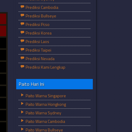
Prediksi Cambodia
Prediksi Bullseye
Prediksi Pcso
Prediksi Korea
Prediksi Laos
Prediksi Taipei
Prediksi Nevada
Prediksi Kami Lengkap
Paito Hari Ini
Paito Warna Singapore
Paito Warna Hongkong
Paito Warna Sydney
Paito Warna Cambodia
Paito Warna Bullseye