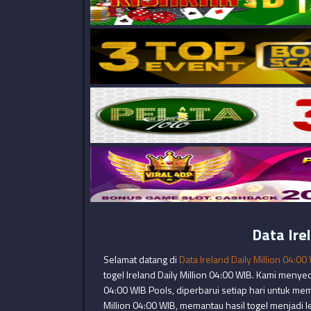
Data Ire
Selamat datang di
Data Ireland Daily Million 04:00
togel Ireland Daily Million 04:00 WIB. Kami menye
04:00 WIB Pools, diperbarui setiap hari untuk me
Million 04:00 WIB, memantau hasil togel menjadi 