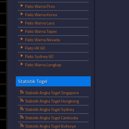
Paito Warna Pcso
Paito Warna Korea
Paito Warna Laos
Paito Warna Taipei
Paito Warna Nevada
Paito HK 6D
Paito Sydney 6D
Paito Warna Lengkap
Statistik Togel
Statistik Angka Togel Singapore
Statistik Angka Togel Hongkong
Statistik Angka Togel Sydney
Statistik Angka Togel Cambodia
Statistik Angka Togel Bullseye