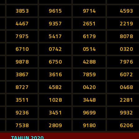
3853
9615
9714
4593
4467
9357
2651
2219
7975
5417
6179
8078
6710
0742
0514
0320
9878
6750
4288
7976
3867
3616
7859
6072
8727
4582
0420
0468
3511
1028
3448
2281
9236
3451
9699
9932
7538
2809
9180
6206
TAHUN 2020