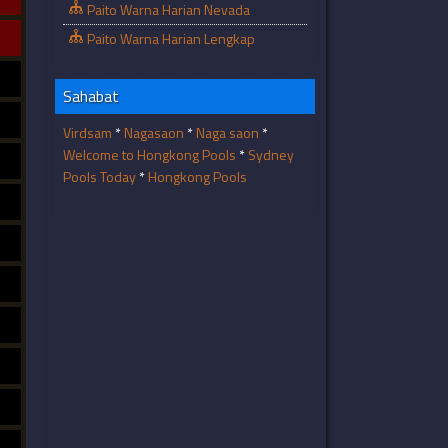
Paito Warna Harian Nevada
Paito Warna Harian Lengkap
Sahabat
Virdsam
*
Nagasaon
*
Naga saon
*
Welcome to Hongkong Pools
*
Sydney
Pools Today
*
Hongkong Pools