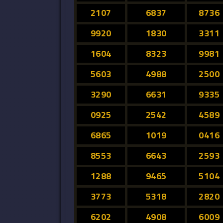
2107
6837
8736
9920
1830
3311
1604
8323
9981
5603
4988
2500
3290
6631
9335
0925
2542
4589
6865
1019
0416
8553
6643
2593
1288
9465
5104
3773
5318
2820
6202
4908
6009