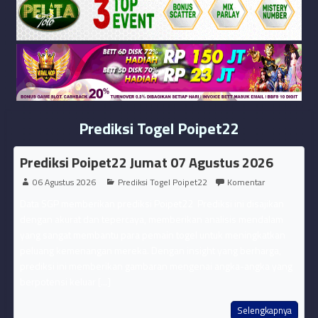
Prediksi Togel Poipet22
Prediksi Poipet22 Jumat 07 Agustus 2026
06 Agustus 2026
Prediksi Togel Poipet22
Komentar
Data SGP memberikan prediksi Poipet22 Prediksi ini disajikan
dengan akurat dan tepercaya, memberikan analisis mendalam
yang sangat membantu para pemain togel untuk meningkatkan
peluang kemenangan mereka. Dengan insight yang berharga,
prediksi ini memberikan gambaran mengenai angka-angka yang
berpotensi keluar [...]
Selengkapnya