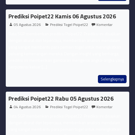
Prediksi Poipet22 Kamis 06 Agustus 2026
05 Agustus 2026
Prediksi Togel Poipet22
Komentar
Data SGP memberikan prediksi Poipet22 Prediksi ini disajikan
dengan akurat dan tepercaya, memberikan analisis mendalam
yang sangat membantu para pemain togel untuk meningkatkan
peluang kemenangan mereka. Dengan insight yang berharga,
prediksi ini memberikan gambaran mengenai angka-angka yang
berpotensi keluar [...]
Selengkapnya
Prediksi Poipet22 Rabu 05 Agustus 2026
04 Agustus 2026
Prediksi Togel Poipet22
Komentar
Data SGP memberikan prediksi Poipet22 Prediksi ini disajikan
dengan akurat dan tepercaya, memberikan analisis mendalam
yang sangat membantu para pemain togel untuk meningkatkan