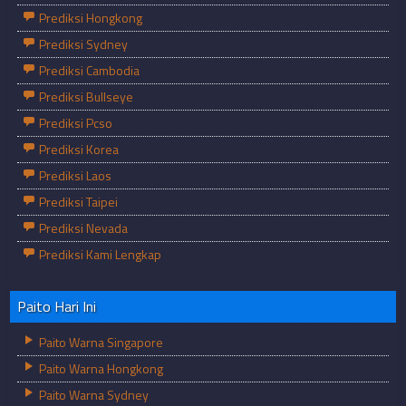
Prediksi Hongkong
Prediksi Sydney
Prediksi Cambodia
Prediksi Bullseye
Prediksi Pcso
Prediksi Korea
Prediksi Laos
Prediksi Taipei
Prediksi Nevada
Prediksi Kami Lengkap
Paito Hari Ini
Paito Warna Singapore
Paito Warna Hongkong
Paito Warna Sydney