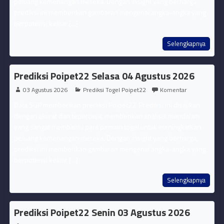
peluang kemenangan mereka. Dengan insight yang berharga,
prediksi ini memberikan gambaran mengenai angka-angka yang
berpotensi keluar [...]
Selengkapnya
Prediksi Poipet22 Selasa 04 Agustus 2026
03 Agustus 2026
Prediksi Togel Poipet22
Komentar
Data SGP memberikan prediksi Poipet22 Prediksi ini disajikan
dengan akurat dan tepercaya, memberikan analisis mendalam
yang sangat membantu para pemain togel untuk meningkatkan
peluang kemenangan mereka. Dengan insight yang berharga,
prediksi ini memberikan gambaran mengenai angka-angka yang
berpotensi keluar [...]
Selengkapnya
Prediksi Poipet22 Senin 03 Agustus 2026