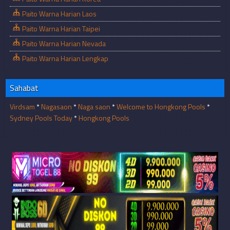
Paito Warna Harian Laos
Paito Warna Harian Taipei
Paito Warna Harian Nevada
Paito Warna Harian Lengkap
Sahabat
Virdsam
*
Nagasaon
*
Naga saon
*
Welcome to Hongkong Pools
*
Sydney Pools Today
*
Hongkong Pools