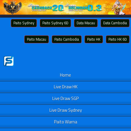
Paito Sydney
Paito Sydney 6D
Data Macau
Data Cambodia
Paito Macau
Paito Cambodia
Paito HK
Paito HK 6D
Home
Live Draw HK
Live Draw SGP
Live Draw Sydney
Paito Warna