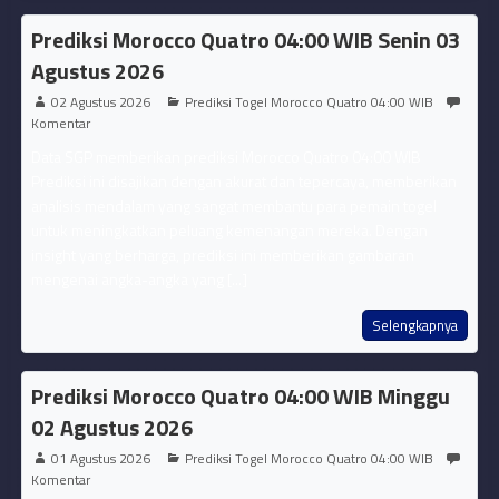
Prediksi Morocco Quatro 04:00 WIB Senin 03
Agustus 2026
02 Agustus 2026
Prediksi Togel Morocco Quatro 04:00 WIB
Komentar
Data SGP memberikan prediksi Morocco Quatro 04:00 WIB
Prediksi ini disajikan dengan akurat dan tepercaya, memberikan
analisis mendalam yang sangat membantu para pemain togel
untuk meningkatkan peluang kemenangan mereka. Dengan
insight yang berharga, prediksi ini memberikan gambaran
mengenai angka-angka yang [...]
Selengkapnya
Prediksi Morocco Quatro 04:00 WIB Minggu
02 Agustus 2026
01 Agustus 2026
Prediksi Togel Morocco Quatro 04:00 WIB
Komentar