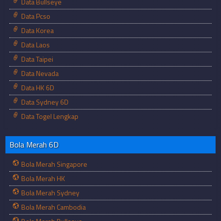
Data Bullseye
Data Pcso
Data Korea
Data Laos
Data Taipei
Data Nevada
Data HK 6D
Data Sydney 6D
Data Togel Lengkap
Bola Merah 6D
Bola Merah Singapore
Bola Merah HK
Bola Merah Sydney
Bola Merah Cambodia