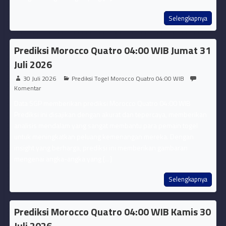
Selengkapnya
Prediksi Morocco Quatro 04:00 WIB Jumat 31
Juli 2026
30 Juli 2026
Prediksi Togel Morocco Quatro 04:00 WIB
Komentar
Data SGP memberikan prediksi Morocco Quatro 04:00 WIB
Prediksi ini disajikan dengan akurat dan tepercaya, memberikan
analisis mendalam yang sangat membantu para pemain togel
untuk meningkatkan peluang kemenangan mereka. Dengan
insight yang berharga, prediksi ini memberikan gambaran
mengenai angka-angka yang [...]
Selengkapnya
Prediksi Morocco Quatro 04:00 WIB Kamis 30
Juli 2026