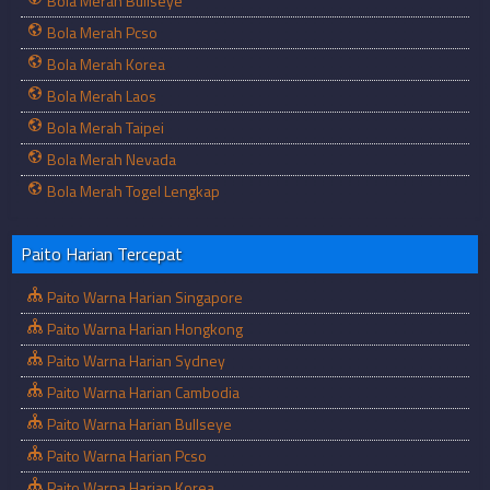
Bola Merah Bullseye
Bola Merah Pcso
Bola Merah Korea
Bola Merah Laos
Bola Merah Taipei
Bola Merah Nevada
Bola Merah Togel Lengkap
Paito Harian Tercepat
Paito Warna Harian Singapore
Paito Warna Harian Hongkong
Paito Warna Harian Sydney
Paito Warna Harian Cambodia
Paito Warna Harian Bullseye
Paito Warna Harian Pcso
Paito Warna Harian Korea