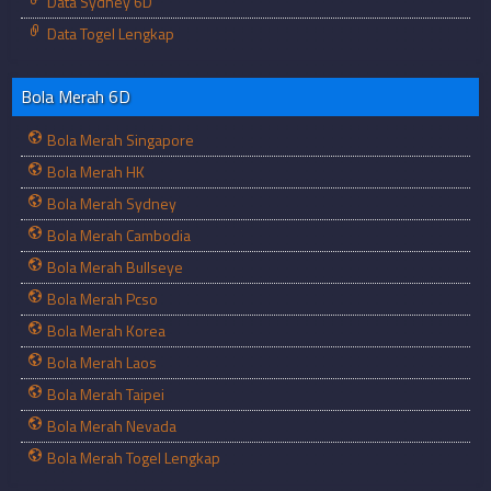
Data Sydney 6D
Data Togel Lengkap
Bola Merah 6D
Bola Merah Singapore
Bola Merah HK
Bola Merah Sydney
Bola Merah Cambodia
Bola Merah Bullseye
Bola Merah Pcso
Bola Merah Korea
Bola Merah Laos
Bola Merah Taipei
Bola Merah Nevada
Bola Merah Togel Lengkap