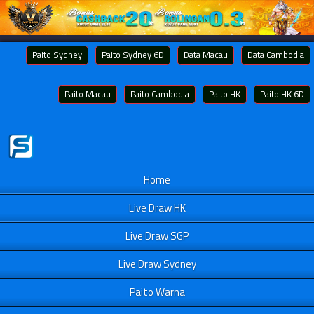
Paito Sydney
Paito Sydney 6D
Data Macau
Data Cambodia
Paito Macau
Paito Cambodia
Paito HK
Paito HK 6D
Home
Live Draw HK
Live Draw SGP
Live Draw Sydney
Paito Warna