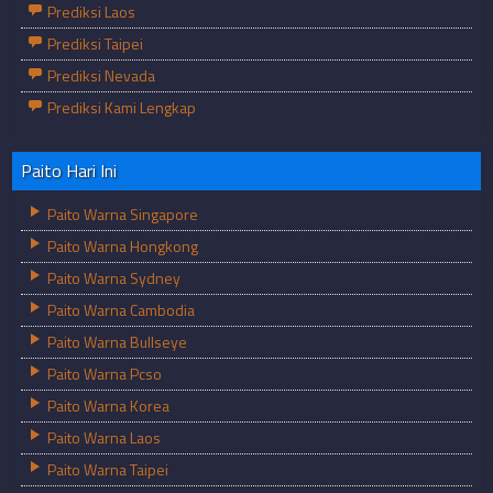
Prediksi Laos
Prediksi Taipei
Prediksi Nevada
Prediksi Kami Lengkap
Paito Hari Ini
Paito Warna Singapore
Paito Warna Hongkong
Paito Warna Sydney
Paito Warna Cambodia
Paito Warna Bullseye
Paito Warna Pcso
Paito Warna Korea
Paito Warna Laos
Paito Warna Taipei