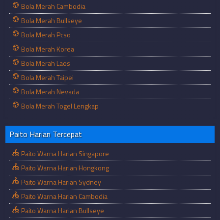
Bola Merah Cambodia
Bola Merah Bullseye
Bola Merah Pcso
Bola Merah Korea
Bola Merah Laos
Bola Merah Taipei
Bola Merah Nevada
Bola Merah Togel Lengkap
Paito Harian Tercepat
Paito Warna Harian Singapore
Paito Warna Harian Hongkong
Paito Warna Harian Sydney
Paito Warna Harian Cambodia
Paito Warna Harian Bullseye