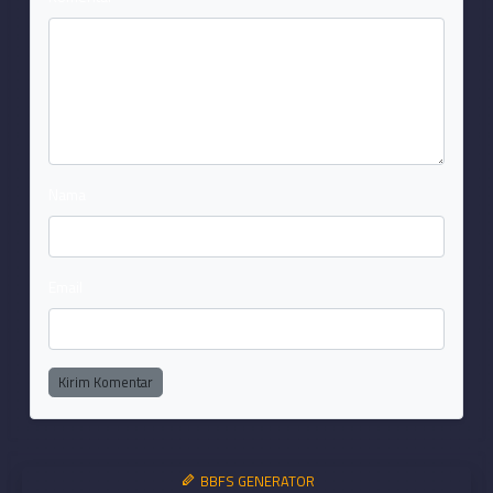
Nama
Email
Kirim Komentar
BBFS GENERATOR