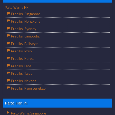
Paito Warna HK
Prediksi Singapore
Prediksi Hongkong
Prediksi Sydney
Prediksi Cambodia
Prediksi Bullseye
Prediksi Pcso
Prediksi Korea
Prediksi Laos
Prediksi Taipei
Prediksi Nevada
Prediksi Kami Lengkap
Paito Hari Ini
Paito Warna Singapore