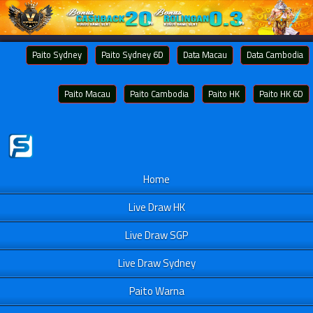
Paito Sydney
Paito Sydney 6D
Data Macau
Data Cambodia
Paito Macau
Paito Cambodia
Paito HK
Paito HK 6D
Home
Live Draw HK
Live Draw SGP
Live Draw Sydney
Paito Warna