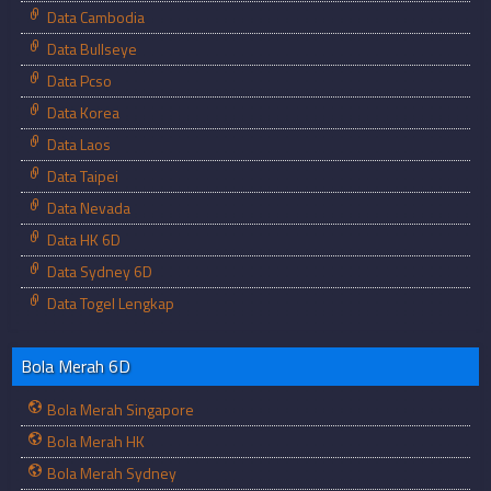
Data Cambodia
Data Bullseye
Data Pcso
Data Korea
Data Laos
Data Taipei
Data Nevada
Data HK 6D
Data Sydney 6D
Data Togel Lengkap
Bola Merah 6D
Bola Merah Singapore
Bola Merah HK
Bola Merah Sydney