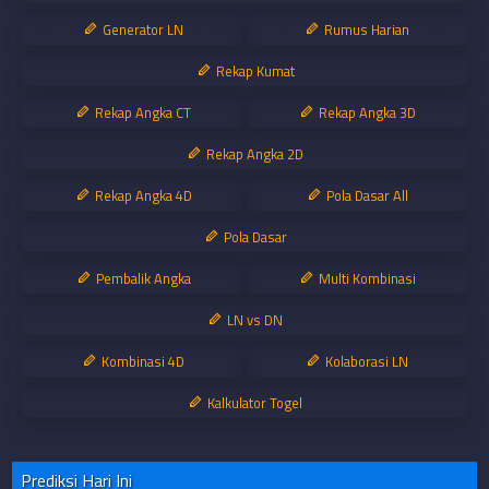
Generator LN
Rumus Harian
Rekap Kumat
Rekap Angka CT
Rekap Angka 3D
Rekap Angka 2D
Rekap Angka 4D
Pola Dasar All
Pola Dasar
Pembalik Angka
Multi Kombinasi
LN vs DN
Kombinasi 4D
Kolaborasi LN
Kalkulator Togel
Prediksi Hari Ini