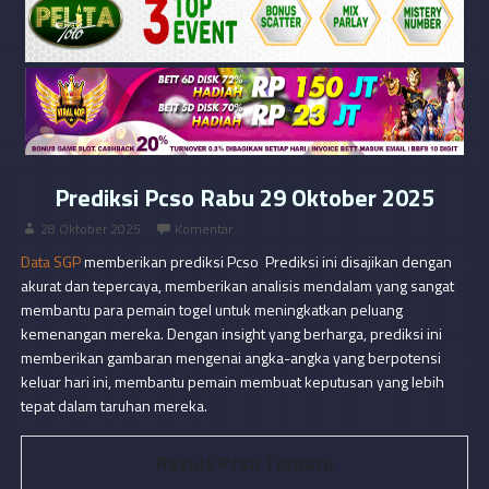
Prediksi Pcso Rabu 29 Oktober 2025
28 Oktober 2025
Komentar
Data SGP
memberikan prediksi Pcso Prediksi ini disajikan dengan
akurat dan tepercaya, memberikan analisis mendalam yang sangat
membantu para pemain togel untuk meningkatkan peluang
kemenangan mereka. Dengan insight yang berharga, prediksi ini
memberikan gambaran mengenai angka-angka yang berpotensi
keluar hari ini, membantu pemain membuat keputusan yang lebih
tepat dalam taruhan mereka.
Result Pcso Terbaru