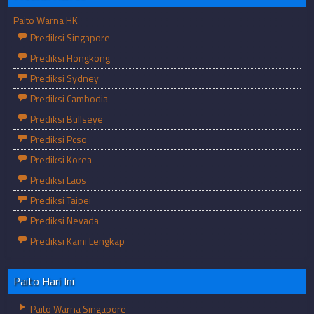
Paito Warna HK
Prediksi Singapore
Prediksi Hongkong
Prediksi Sydney
Prediksi Cambodia
Prediksi Bullseye
Prediksi Pcso
Prediksi Korea
Prediksi Laos
Prediksi Taipei
Prediksi Nevada
Prediksi Kami Lengkap
Paito Hari Ini
Paito Warna Singapore