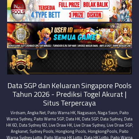
Data SGP dan Keluaran Singapore Pools
Tahun 2026 - Prediksi Togel Akurat |
Situs Terpercaya
Virdsam
,
Angka Net
,
Paito Warna HK
,
Nagasaon
,
Naga Saon
,
Paito
Warna Sydney
,
Paito Warna SGP
,
Data HK
,
Data SGP
,
Data Sydney
,
Data
HK 6D
,
Data Sydney 6D
,
Live Draw HK
,
Live Draw Sydney
,
Live Draw SGP
,
Angkanet
,
Sydney Pools
,
Hongkong Pools
,
HongkongPools
,
Paito
Warna Sydney Lotto
,
Paito Warna HK Lotto
,
Data HK Lotto
,
Paito Warna