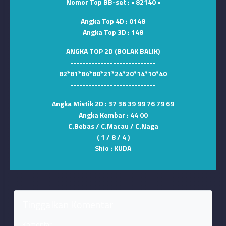
Nomor Top BB-set :
• 82140 •
Angka Top 4D :
0148
Angka Top 3D :
148
ANGKA TOP 2D (BOLAK BALIK)
----------------------------
82*81*84*80*21*24*20*14*10*40
----------------------------
Angka Mistik 2D :
37 36 39 99 76 79 69
Angka Kembar :
44 00
C.Bebas / C.Macau / C.Naga
( 1 / 8 / 4 )
Shio :
KUDA
Tinggalkan Komentar
Komentar