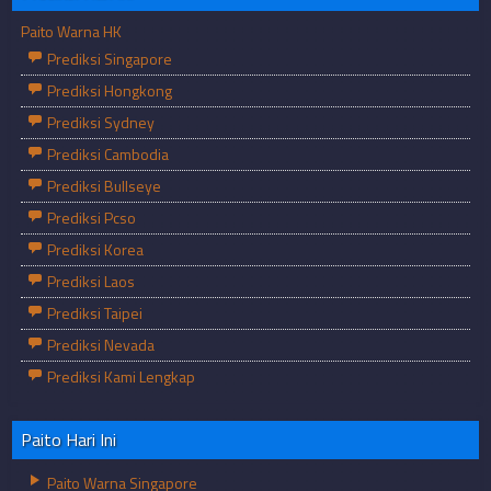
Paito Warna HK
Prediksi Singapore
Prediksi Hongkong
Prediksi Sydney
Prediksi Cambodia
Prediksi Bullseye
Prediksi Pcso
Prediksi Korea
Prediksi Laos
Prediksi Taipei
Prediksi Nevada
Prediksi Kami Lengkap
Paito Hari Ini
Paito Warna Singapore