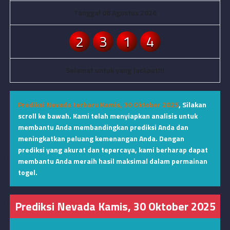
Tanggal 08 Agustus 2026
2
3
1
4
Selamat untuk yang Jackpot!!!
Prediksi Nevada terbaru Kamis, 30 Oktober 2025
,
Silakan
scroll ke bawah. Kami telah menyiapkan analisis untuk
membantu Anda membandingkan prediksi Anda dan
meningkatkan peluang kemenangan Anda. Dengan
prediksi yang akurat dan tepercaya, kami berharap dapat
membantu Anda meraih hasil maksimal dalam permainan
togel.
Prediksi Nevada Kamis, 30 Oktober 2025