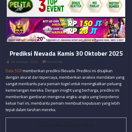
Prediksi Nevada Kamis 30 Oktober 2025
29 Oktober 2025
Komentar
Data SGP
memberikan prediksi Nevada Prediksi ini disajikan
dengan akurat dan tepercaya, memberikan analisis mendalam yang
sangat membantu para pemain togel untuk meningkatkan peluang
kemenangan mereka. Dengan insight yang berharga, prediksi ini
memberikan gambaran mengenai angka-angka yang berpotensi
keluar hari ini, membantu pemain membuat keputusan yang lebih
tepat dalam taruhan mereka.
Result Nevada Terbaru