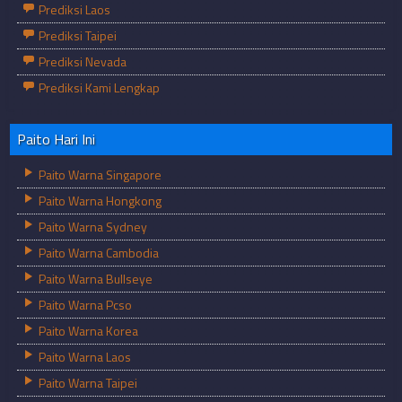
Prediksi Laos
Prediksi Taipei
Prediksi Nevada
Prediksi Kami Lengkap
Paito Hari Ini
Paito Warna Singapore
Paito Warna Hongkong
Paito Warna Sydney
Paito Warna Cambodia
Paito Warna Bullseye
Paito Warna Pcso
Paito Warna Korea
Paito Warna Laos
Paito Warna Taipei