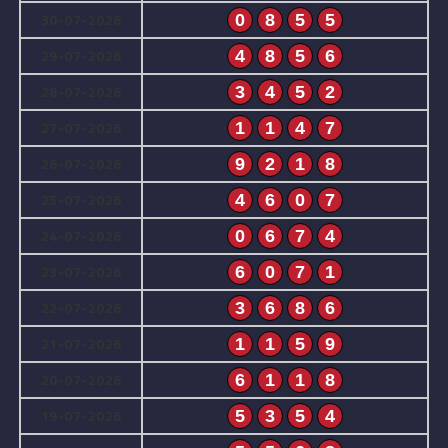
30-07-2026
0
8
5
5
29-07-2026
4
8
5
6
28-07-2026
3
4
5
2
27-07-2026
1
1
4
7
26-07-2026
9
2
1
8
25-07-2026
4
6
0
7
24-07-2026
0
6
7
4
23-07-2026
6
0
7
1
22-07-2026
3
6
8
6
21-07-2026
1
1
5
9
20-07-2026
6
1
1
8
19-07-2026
5
3
5
4