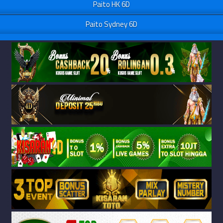
Paito HK 6D
Paito Sydney 6D