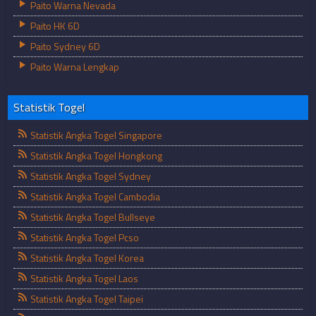
Paito Warna Nevada
Paito HK 6D
Paito Sydney 6D
Paito Warna Lengkap
Statistik Togel
Statistik Angka Togel Singapore
Statistik Angka Togel Hongkong
Statistik Angka Togel Sydney
Statistik Angka Togel Cambodia
Statistik Angka Togel Bullseye
Statistik Angka Togel Pcso
Statistik Angka Togel Korea
Statistik Angka Togel Laos
Statistik Angka Togel Taipei