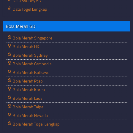
Data Sydney 6D
Data Togel Lengkap
Bola Merah 6D
Bola Merah Singapore
Bola Merah HK
Bola Merah Sydney
Bola Merah Cambodia
Bola Merah Bullseye
Bola Merah Pcso
Bola Merah Korea
Bola Merah Laos
Bola Merah Taipei
Bola Merah Nevada
Bola Merah Togel Lengkap