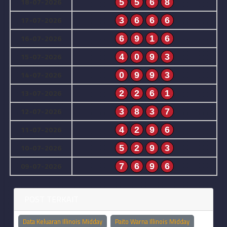
18-07-2026
5
5
6
8
17-07-2026
3
6
6
6
16-07-2026
6
9
1
6
15-07-2026
4
0
9
3
14-07-2026
0
9
9
3
13-07-2026
2
2
6
1
12-07-2026
3
8
3
7
11-07-2026
4
2
9
6
10-07-2026
5
2
9
3
09-07-2026
7
6
9
6
POST TERKAIT
Data Keluaran Illinois Midday
Paito Warna Illinois Midday