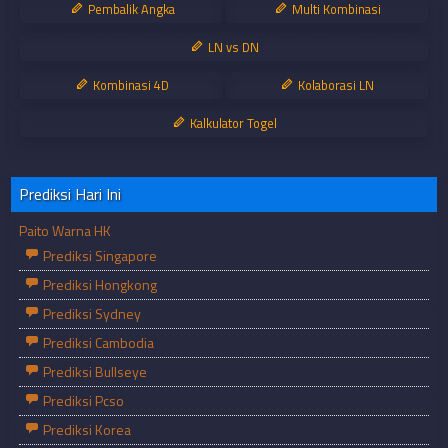
Pembalik Angka
Multi Kombinasi
LN vs DN
Kombinasi 4D
Kolaborasi LN
Kalkulator Togel
Prediksi Hari Ini
Paito Warna HK
Prediksi Singapore
Prediksi Hongkong
Prediksi Sydney
Prediksi Cambodia
Prediksi Bullseye
Prediksi Pcso
Prediksi Korea