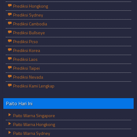
Prediksi Hongkong
Prediksi Sydney
Prediksi Cambodia
Prediksi Bullseye
Prediksi Pcso
Prediksi Korea
Prediksi Laos
Prediksi Taipei
Prediksi Nevada
Prediksi Kami Lengkap
Paito Hari Ini
Paito Warna Singapore
Paito Warna Hongkong
Paito Warna Sydney