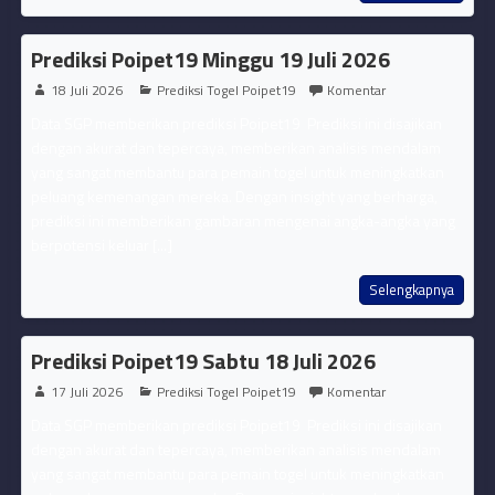
Prediksi Poipet19 Minggu 19 Juli 2026
18 Juli 2026
Prediksi Togel Poipet19
Komentar
Data SGP memberikan prediksi Poipet19 Prediksi ini disajikan
dengan akurat dan tepercaya, memberikan analisis mendalam
yang sangat membantu para pemain togel untuk meningkatkan
peluang kemenangan mereka. Dengan insight yang berharga,
prediksi ini memberikan gambaran mengenai angka-angka yang
berpotensi keluar [...]
Selengkapnya
Prediksi Poipet19 Sabtu 18 Juli 2026
17 Juli 2026
Prediksi Togel Poipet19
Komentar
Data SGP memberikan prediksi Poipet19 Prediksi ini disajikan
dengan akurat dan tepercaya, memberikan analisis mendalam
yang sangat membantu para pemain togel untuk meningkatkan