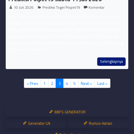
10 Juli 2026
Prediksi Togel Poipet19
Komentar
Data SGP memberikan prediksi Poipet19 Prediksi ini disajikan
dengan akurat dan tepercaya, memberikan analisis mendalam
yang sangat membantu para pemain togel untuk meningkatkan
peluang kemenangan mereka. Dengan insight yang berharga,
prediksi ini memberikan gambaran mengenai angka-angka yang
berpotensi keluar [...]
Selengkapnya
« Prev
1
2
3
4
5
Next »
Last »
BBFS GENERATOR
Generator LN
Rumus Harian