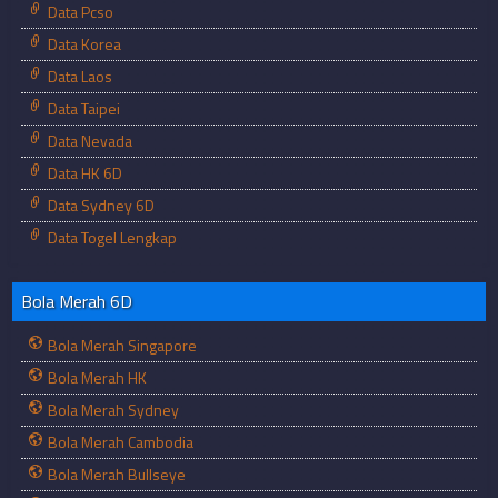
Data Pcso
Data Korea
Data Laos
Data Taipei
Data Nevada
Data HK 6D
Data Sydney 6D
Data Togel Lengkap
Bola Merah 6D
Bola Merah Singapore
Bola Merah HK
Bola Merah Sydney
Bola Merah Cambodia
Bola Merah Bullseye