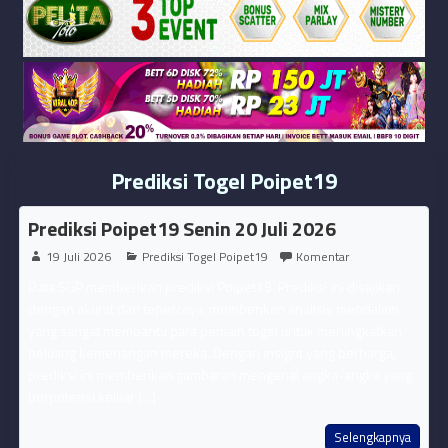
Prediksi Togel Poipet19
Prediksi Poipet19 Senin 20 Juli 2026
19 Juli 2026
Prediksi Togel Poipet19
Komentar
Data SGP memberikan prediksi Poipet19 Prediksi ini disajikan
dengan akurat dan tepercaya, memberikan analisis mendalam
yang sangat membantu para pemain togel untuk meningkatkan
peluang kemenangan mereka. Dengan insight yang berharga,
prediksi ini memberikan gambaran mengenai angka-angka yang
berpotensi keluar [...]
Selengkapnya