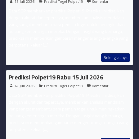
15 Juli 2026
Prediksi Togel Poipet19
Komentar
Data SGP memberikan prediksi Poipet19 Prediksi ini disajikan
dengan akurat dan tepercaya, memberikan analisis mendalam
yang sangat membantu para pemain togel untuk meningkatkan
peluang kemenangan mereka. Dengan insight yang berharga,
prediksi ini memberikan gambaran mengenai angka-angka yang
berpotensi keluar [...]
Selengkapnya
Prediksi Poipet19 Rabu 15 Juli 2026
14 Juli 2026
Prediksi Togel Poipet19
Komentar
Data SGP memberikan prediksi Poipet19 Prediksi ini disajikan
dengan akurat dan tepercaya, memberikan analisis mendalam
yang sangat membantu para pemain togel untuk meningkatkan
peluang kemenangan mereka. Dengan insight yang berharga,
prediksi ini memberikan gambaran mengenai angka-angka yang
berpotensi keluar [...]