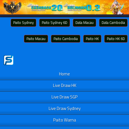
Paito Sydney
Paito Sydney 6D
Data Macau
Data Cambodia
Paito Macau
Paito Cambodia
Paito HK
Paito HK 6D
Home
Live Draw HK
Live Draw SGP
Live Draw Sydney
Paito Warna