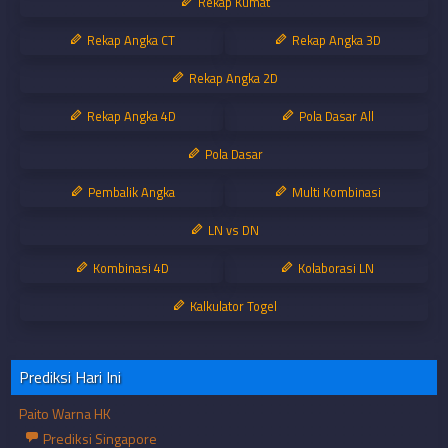
Rekap Kumat
Rekap Angka CT
Rekap Angka 3D
Rekap Angka 2D
Rekap Angka 4D
Pola Dasar All
Pola Dasar
Pembalik Angka
Multi Kombinasi
LN vs DN
Kombinasi 4D
Kolaborasi LN
Kalkulator Togel
Prediksi Hari Ini
Paito Warna HK
Prediksi Singapore