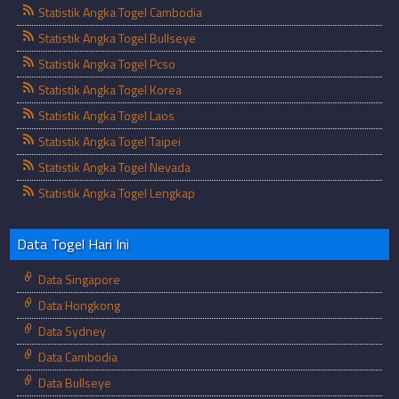
Statistik Angka Togel Cambodia
Statistik Angka Togel Bullseye
Statistik Angka Togel Pcso
Statistik Angka Togel Korea
Statistik Angka Togel Laos
Statistik Angka Togel Taipei
Statistik Angka Togel Nevada
Statistik Angka Togel Lengkap
Data Togel Hari Ini
Data Singapore
Data Hongkong
Data Sydney
Data Cambodia
Data Bullseye