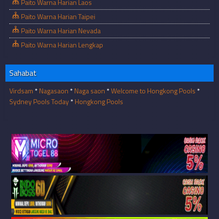
Paito Warna Harian Laos
Paito Warna Harian Taipei
Paito Warna Harian Nevada
Paito Warna Harian Lengkap
Sahabat
Virdsam
*
Nagasaon
*
Naga saon
*
Welcome to Hongkong Pools
*
Sydney Pools Today
*
Hongkong Pools