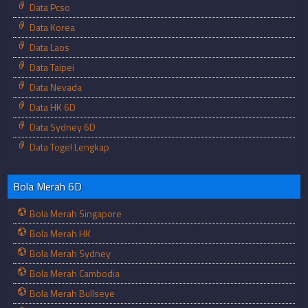
Data Pcso
Data Korea
Data Laos
Data Taipei
Data Nevada
Data HK 6D
Data Sydney 6D
Data Togel Lengkap
Bola Merah 6D
Bola Merah Singapore
Bola Merah HK
Bola Merah Sydney
Bola Merah Cambodia
Bola Merah Bullseye