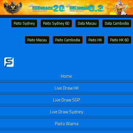
Paito Sydney
Paito Sydney 6D
Data Macau
Data Cambodia
Paito Macau
Paito Cambodia
Paito HK
Paito HK 6D
Home
Live Draw HK
Live Draw SGP
Live Draw Sydney
Paito Warna