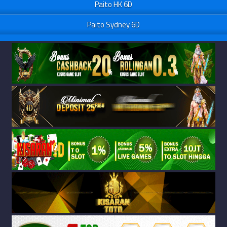
Paito HK 6D
Paito Sydney 6D