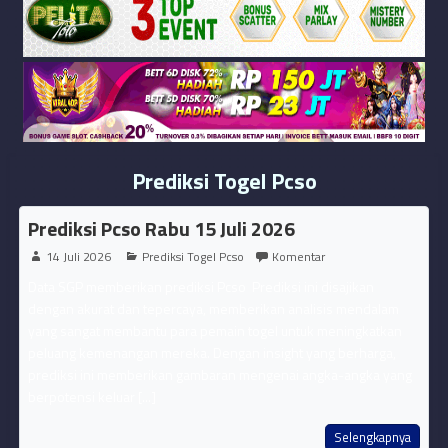
Prediksi Togel Pcso
Prediksi Pcso Rabu 15 Juli 2026
14 Juli 2026
Prediksi Togel Pcso
Komentar
Data SGP memberikan prediksi Pcso Prediksi ini disajikan
dengan akurat dan tepercaya, memberikan analisis mendalam
yang sangat membantu para pemain togel untuk meningkatkan
peluang kemenangan mereka. Dengan insight yang berharga,
prediksi ini memberikan gambaran mengenai angka-angka yang
berpotensi keluar [...]
Selengkapnya